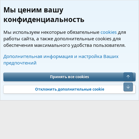
Мы ценим вашу
конфиденциальность
Мы используем некоторые обязательные
cookies
для
работы сайта, а также дополнительные cookies для
обеспечения максимального удобства пользователя.
Пользователи
Дополнительная информация и настройка Ваших
предпочтений
Cookies
Charm by DCom
Russian (RU)
Обратная связь
Условия и правила
Верх
Принять все cookies
Политика конфиденциальности
Помощь
R
S
Низ
S
Отклонить дополнительные cookie
®
Community platform by XenForo
© 2010-2026 XenForo Ltd.
Перевод от
®
Jumuro
|
Media embeds via s9e/MediaSites