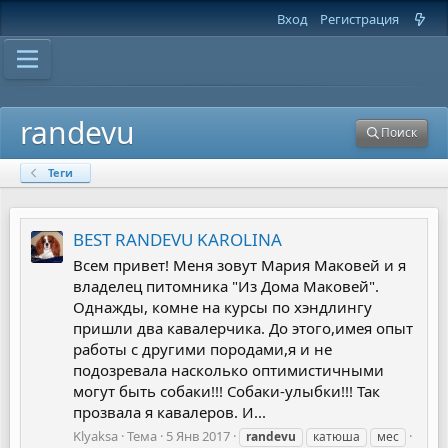
Вход
Регистрация
randevu
Поиск
Теги
BEST RANDEVU KAROLINA
Всем привет! Меня зовут Мария Маковей и я
владелец питомника "Из Дома Маковей".
Однажды, комне на курсы по хэндлингу
пришли два кавалерчика. До этого,имея опыт
работы с другими породами,я и не
подозревала насколько оптимистичными
могут быть собаки!!! Собаки-улыбки!!! Так
прозвала я кавалеров. И...
Klyaksa
Тема
5 Янв 2017
randevu
катюша
мес