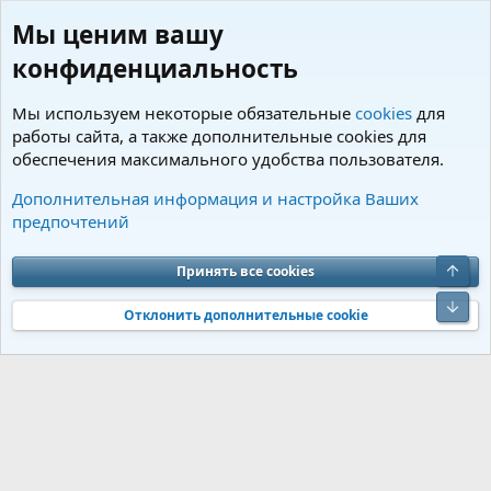
Мы ценим вашу
конфиденциальность
Мы используем некоторые обязательные
cookies
для
работы сайта, а также дополнительные cookies для
обеспечения максимального удобства пользователя.
Теги
Дополнительная информация и настройка Ваших
предпочтений
Cookies
Charm by DCom
Russian (RU)
Обратная связь
Условия и правила
Верх
Принять все cookies
Политика конфиденциальности
Помощь
R
S
Низ
S
Отклонить дополнительные cookie
®
Community platform by XenForo
© 2010-2026 XenForo Ltd.
Перевод от
®
Jumuro
|
Media embeds via s9e/MediaSites