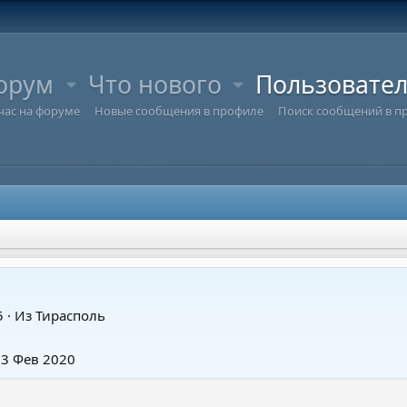
орум
Что нового
Пользовате
час на форуме
Новые сообщения в профиле
Поиск сообщений в п
5
·
Из
Тирасполь
6
13 Фев 2020