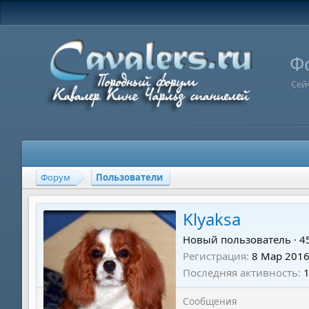
Ф
Сей
Форум
Пользователи
Klyaksa
Новый пользователь
·
4
Регистрация
8 Мар 201
Последняя активность
Сообщения