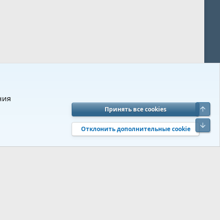
ния
Верх
Принять все cookies
вия и правила
Политика конфиденциальности
Помощь
R
Низ
S
Отклонить дополнительные cookie
S
 s9e/MediaSites