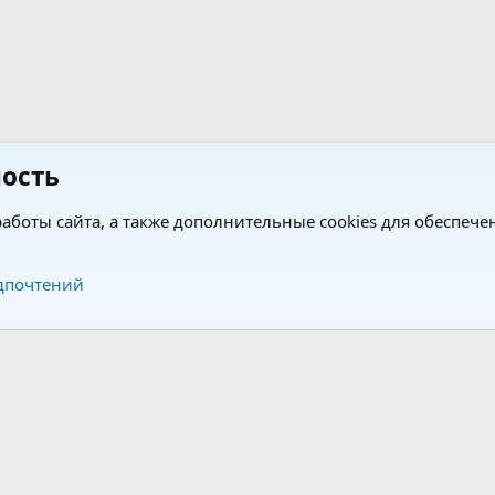
ость
аботы сайта, а также дополнительные cookies для обеспече
Обратная связь
Усло
дпочтений
®
®
form by XenForo
© 2010-2026 XenForo Ltd.
Перевод от Jumuro
|
Media embeds via