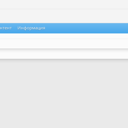
нтент
Информация