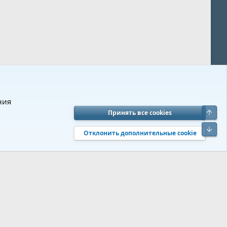
ния
Верх
Принять все cookies
вия и правила
Политика конфиденциальности
Помощь
R
Низ
S
Отклонить дополнительные cookie
S
 s9e/MediaSites