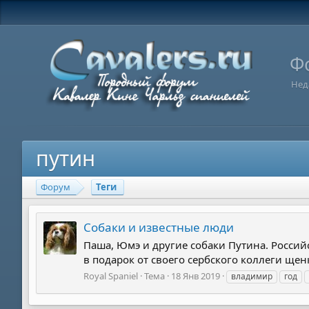
Ф
Нед
путин
Форум
Теги
Собаки и известные люди
Паша, Юмэ и другие собаки Путина. Росси
в подарок от своего сербского коллеги щен
Royal Spaniel
Тема
18 Янв 2019
владимир
год