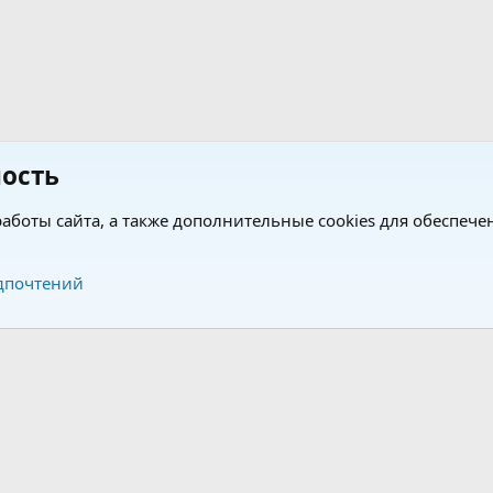
ость
аботы сайта, а также дополнительные cookies для обеспече
Обратная связь
Усло
дпочтений
®
®
form by XenForo
© 2010-2026 XenForo Ltd.
Перевод от Jumuro
|
Media embeds via