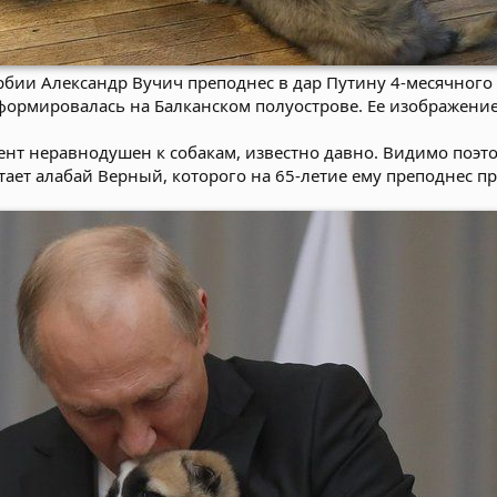
рбии Александр Вучич преподнес в дар Путину 4-месячног
сформировалась на Балканском полуострове. Ее изображени
ент неравнодушен к собакам, известно давно. Видимо поэто
тает алабай Верный, которого на 65-летие ему преподнес 