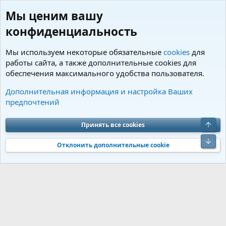
Мы ценим вашу
конфиденциальность
Мы используем некоторые обязательные
cookies
для
работы сайта, а также дополнительные cookies для
обеспечения максимального удобства пользователя.
Теги
Дополнительная информация и настройка Ваших
предпочтений
Cookies
Charm by DCom
Russian (RU)
Обратная связь
Условия и правила
Верх
Принять все cookies
Политика конфиденциальности
Помощь
R
S
Низ
S
Отклонить дополнительные cookie
®
Community platform by XenForo
© 2010-2026 XenForo Ltd.
Перевод от
®
Jumuro
|
Media embeds via s9e/MediaSites