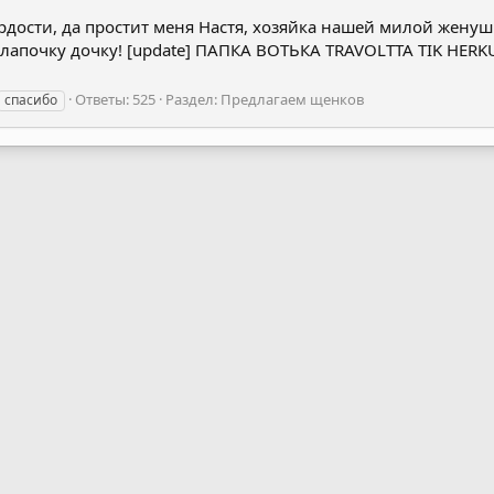
ордости, да простит меня Настя, хозяйка нашей милой женуш
 лапочку дочку! [update] ПАПКА ВОТЬКА TRAVOLTTA TIK HE
Ответы: 525
Раздел:
Предлагаем щенков
спасибо