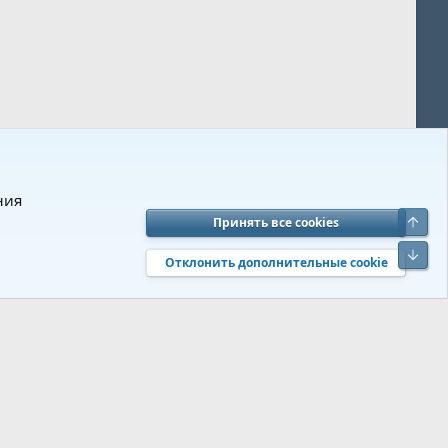
ния
Верх
Принять все cookies
вия и правила
Политика конфиденциальности
Помощь
R
Низ
S
Отклонить дополнительные cookie
S
 s9e/MediaSites