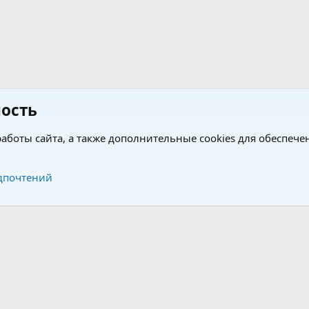
ость
аботы сайта, а также дополнительные cookies для обеспече
Обратная связь
Усло
дпочтений
®
®
form by XenForo
© 2010-2026 XenForo Ltd.
Перевод от Jumuro
|
Media embeds via