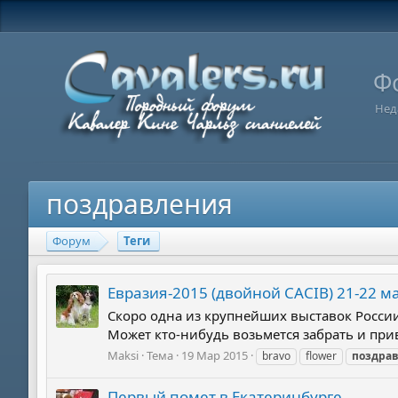
Ф
Нед
поздравления
Форум
Теги
Евразия-2015 (двойной CACIB) 21-22 м
Скоро одна из крупнейших выставок России.
Может кто-нибудь возьмется забрать и прив
Maksi
Тема
19 Мар 2015
bravo
flower
поздра
Первый помет в Екатеринбурге