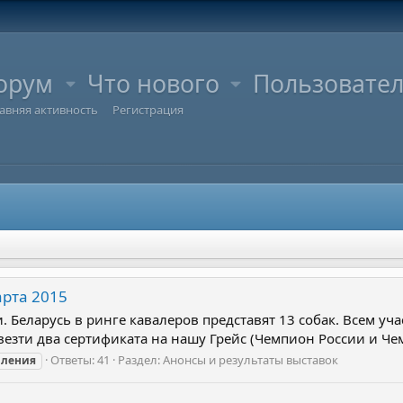
орум
Что нового
Пользовате
авняя активность
Регистрация
арта 2015
 Беларусь в ринге кавалеров представят 13 собак. Всем учас
езти два сертификата на нашу Грейс (Чемпион России и Чем
Ответы: 41
Раздел:
Анонсы и результаты выставок
вления