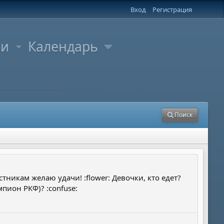
Вход
Регистрация
ли
Календарь
Поиск
тникам желаю удачи! :flower: Девочки, кто едет?
пион РКФ)? :confuse: