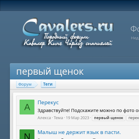
Ф
Нед
первый щенок
Форум
Теги
Перекус
А
Здравствуйте! Подскажите можно по фото о
Алекса
Тема
19 Мар 2023
первый
щенок
перек
Малыш не держит язык в пасти.
N