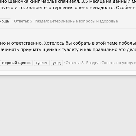
вно щеночка кинг чарльз спаниеля, 3,5 месяца на данный мо
ь его и то, хватает его терпения очень ненадолго. Особенно
Ответы: 6
Раздел:
Ветеринарные вопросы и здоровье
мощь
ьно и ответственно. Хотелось бы собрать в этой теме побо
ачинать приучать щенка к туалету и как правильно это дел
Ответы: 8
Раздел:
Советы по уходу
первый
щенок
туалет
уход