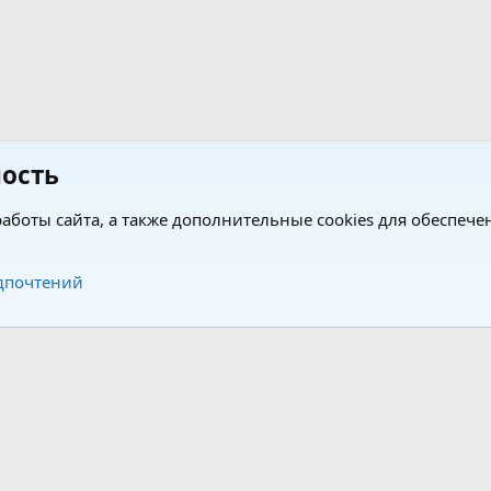
ость
аботы сайта, а также дополнительные cookies для обеспече
Обратная связь
Усло
дпочтений
®
®
form by XenForo
© 2010-2026 XenForo Ltd.
Перевод от Jumuro
|
Media embeds via