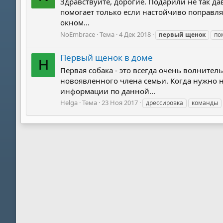
Здравствуйте, дорогие. Подарили не так да
помогает только если настойчиво поправлят
окном...
NoEmbrace
Тема
4 Дек 2018
первый
щенок
по
Первый щенок в доме
H
Первая собака - это всегда очень волнител
новоявленного члена семьи. Когда нужно н
информации по данной...
Helga
Тема
23 Ноя 2017
дрессировка
команды