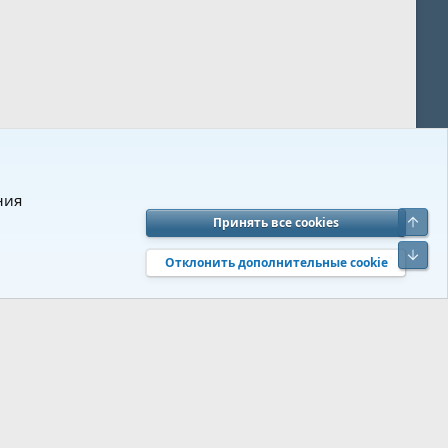
ния
Верх
Принять все cookies
вия и правила
Политика конфиденциальности
Помощь
R
Низ
S
Отклонить дополнительные cookie
S
 s9e/MediaSites