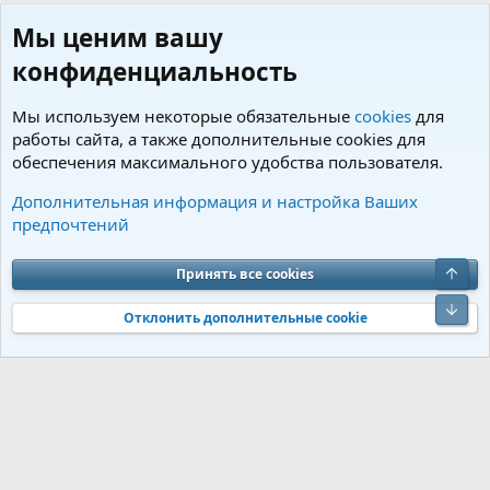
Мы ценим вашу
конфиденциальность
Мы используем некоторые обязательные
cookies
для
работы сайта, а также дополнительные cookies для
обеспечения максимального удобства пользователя.
Пользователи
Дополнительная информация и настройка Ваших
предпочтений
Cookies
Charm by DCom
Russian (RU)
Обратная связь
Условия и правила
Верх
Принять все cookies
Политика конфиденциальности
Помощь
R
S
Низ
S
Отклонить дополнительные cookie
®
Community platform by XenForo
© 2010-2026 XenForo Ltd.
Перевод от
®
Jumuro
|
Media embeds via s9e/MediaSites