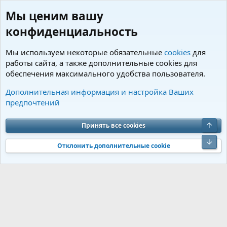
Мы ценим вашу
конфиденциальность
Мы используем некоторые обязательные
cookies
для
работы сайта, а также дополнительные cookies для
обеспечения максимального удобства пользователя.
Теги
Дополнительная информация и настройка Ваших
предпочтений
Cookies
Charm by DCom
Russian (RU)
Обратная связь
Условия и правила
Верх
Принять все cookies
Политика конфиденциальности
Помощь
R
S
Низ
S
Отклонить дополнительные cookie
®
Community platform by XenForo
© 2010-2026 XenForo Ltd.
Перевод от
®
Jumuro
|
Media embeds via s9e/MediaSites