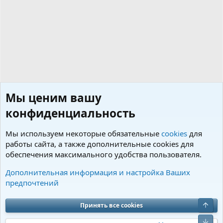
Мы ценим вашу
конфиденциальность
Мы используем некоторые обязательные
cookies
для
работы сайта, а также дополнительные cookies для
обеспечения максимального удобства пользователя.
Теги
Дополнительная информация и настройка Ваших
предпочтений
Cookies
Charm by DCom
Russian (RU)
Обратная связь
Условия и правила
Верх
Принять все cookies
Политика конфиденциальности
Помощь
R
S
Низ
S