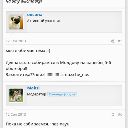
на эту выставку!
оксана
Активный участник
12 Сен 2013
#5
моя любимая тема :-)
Девчата,кто собирается в Молдову на цацыбы,5-6
обктября!!
Захватите,а??плиз!!!!!!!!!!!!! :smu:sche_nie:
Maksi
Модератор
Команда форума
12 Сен 2013
#6
Пока не собираемся. :nez-nayu: