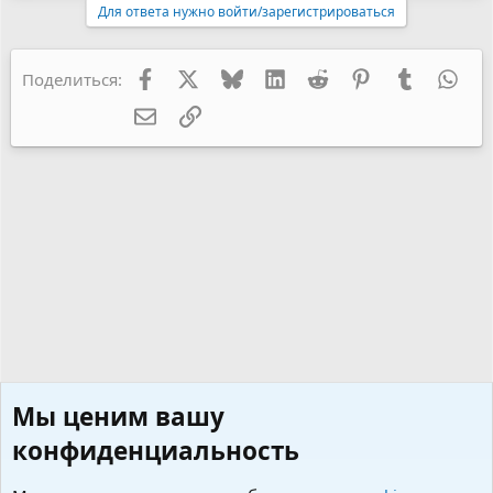
Для ответа нужно войти/зарегистрироваться
Facebook
X
Bluesky
LinkedIn
Reddit
Pinterest
Tumblr
Wha
Поделиться:
Электронная почта
Ссылка
Мы ценим вашу
конфиденциальность