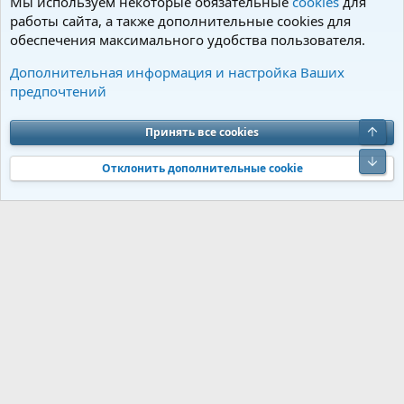
Мы используем некоторые обязательные
cookies
для
работы сайта, а также дополнительные cookies для
обеспечения максимального удобства пользователя.
Анонсы и результаты выставок
Дополнительная информация и настройка Ваших
предпочтений
Cookies
Charm by DCom
Russian (RU)
Обратная связь
Условия и правила
Верх
Принять все cookies
Политика конфиденциальности
Помощь
R
S
Низ
S
Отклонить дополнительные cookie
®
Community platform by XenForo
© 2010-2026 XenForo Ltd.
Перевод от
®
Jumuro
|
Media embeds via s9e/MediaSites