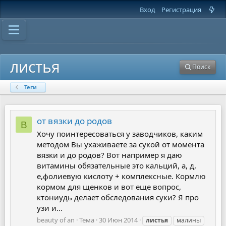
Вход
Регистрация
листья
Поиск
Теги
от вязки до родов
B
Хочу поинтересоваться у заводчиков, каким
методом Вы ухаживаете за сукой от момента
вязки и до родов? Вот например я даю
витамины обязательные это кальций, а, д,
е,фолиевую кислоту + комплексные. Кормлю
кормом для щенков и вот еще вопрос,
ктониудь делает обследования суки? Я про
узи и...
beauty of an
Тема
30 Июн 2014
листья
малины