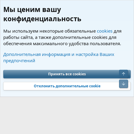
Мы ценим вашу
конфиденциальность
Мы используем некоторые обязательные
cookies
для
работы сайта, а также дополнительные cookies для
обеспечения максимального удобства пользователя.
Теги
Дополнительная информация и настройка Ваших
предпочтений
Cookies
Charm by DCom
Russian (RU)
Обратная связь
Условия и правила
Верх
Принять все cookies
Политика конфиденциальности
Помощь
R
S
Низ
S
Отклонить дополнительные cookie
®
Community platform by XenForo
© 2010-2026 XenForo Ltd.
Перевод от
®
Jumuro
|
Media embeds via s9e/MediaSites