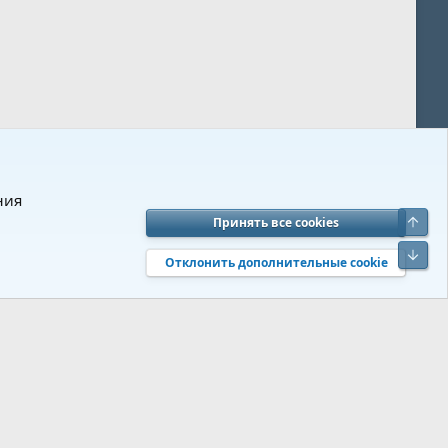
ния
Верх
Принять все cookies
вия и правила
Политика конфиденциальности
Помощь
R
Низ
S
Отклонить дополнительные cookie
S
 s9e/MediaSites