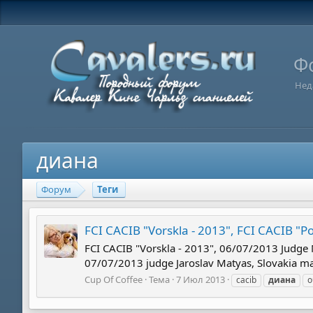
Ф
Нед
диана
Форум
Теги
FCI CACIB "Vorskla - 2013", FCI CACIB "Po
FCI CACIB "Vorskla - 2013", 06/07/2013 Judge 
07/07/2013 judge Jaroslav Matyas, Slovakia mal
Cup Of Coffee
Тема
7 Июл 2013
cacib
диана
о