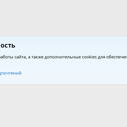
ость
аботы сайта, а также дополнительные cookies для обеспече
Обратная связь
Усло
дпочтений
®
®
form by XenForo
© 2010-2026 XenForo Ltd.
Перевод от Jumuro
|
Media embeds via