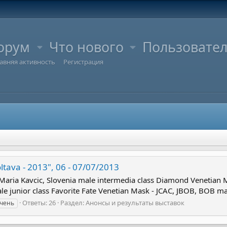
орум
Что нового
Пользовате
авняя активность
Регистрация
ltava - 2013", 06 - 07/07/2013
Maria Kavcic, Slovenia male intermedia class Diamond Venetian 
e junior class Favorite Fate Venetian Mask - JCAC, JBOB, BOB mal
Ответы: 26
Раздел:
Анонсы и результаты выставок
чень