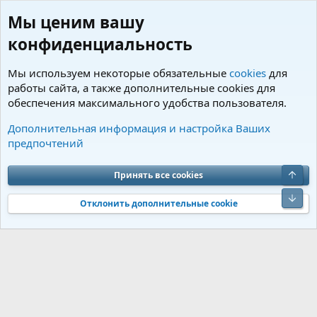
Мы ценим вашу
конфиденциальность
Мы используем некоторые обязательные
cookies
для
работы сайта, а также дополнительные cookies для
обеспечения максимального удобства пользователя.
Теги
Дополнительная информация и настройка Ваших
предпочтений
Cookies
Charm by DCom
Russian (RU)
Обратная связь
Условия и правила
Верх
Принять все cookies
Политика конфиденциальности
Помощь
R
S
Низ
S
Отклонить дополнительные cookie
®
Community platform by XenForo
© 2010-2026 XenForo Ltd.
Перевод от
®
Jumuro
|
Media embeds via s9e/MediaSites