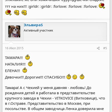
ттт на них!!! :girldr: :girldr: :forlove: :forlove: :forlove:
ЭльвираS
Активный участник
16 Июл 2015
#5
ТАМАРА!!!
НАТАЛИЯ!!!
ЕЛЕНА!!!
Девочки!!! Дорогие!!! СПАСИБО!!!
Тамара! А с Чехией у меня давняя - любовь! До
рождения детей я работала в представительстве
крупного завода в Чехии - VITKOVICE (Витковице), что
в г.Остраве. Представительство в Москве, при
посольстве. В общем заводчица Ленка доверила мне