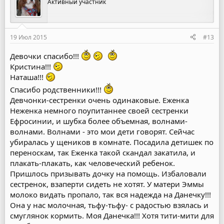
Активный участник
19 Июл 2015
#13
Девочки спасибо!!!
Кристина!!!
Наташа!!!
Спасибо родственники!!!
Девчонки-сестренки очень одинаковые. Еженка
Неженка немного поупитаннее своей сестренки
Ефросинии, и шубка более объемная, волнами-
волнами. Волнами - это мои дети говорят. Сейчас
убиралась у щеников в комнате. Посадила детишек по
переноскам, так Еженка такой скандал закатила, и
плакать-плакать, как человеческий ребенок.
Пришлось призывать дочку на помощь. Избаловали
сестренок, взаперти сидеть не хотят. У матери Эммы
молоко видать пропало, так вся надежда на Данечку!!!
Она у нас молочная, тьфу-тьфу- с радостью взялась и
смуглянок кормить. Моя Данечка!!! Хотя тити-мити для