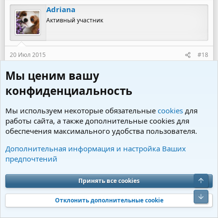
Adriana
Активный участник
20 Июл 2015
#18
Какие щечки у девочек
Плюшечки в ягодах-
Мы ценим вашу
очень красиво!!! Серьезные такие получились,
конфиденциальность
наверно думали на паспорт фотографируют
Мы используем некоторые обязательные
cookies
для
Natacha
работы сайта, а также дополнительные cookies для
Активный участник
обеспечения максимального удобства пользователя.
Дополнительная информация и настройка Ваших
предпочтений
20 Июл 2015
#19
Эльвира, очень красивые фотографии. А девочки
Принять все cookies
прямо гордячки, знают какие они принцессы
красивые!
Отклонить дополнительные cookie