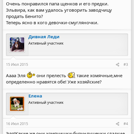
Очень понравился папа щенков и его предки.
Эльвира, как вам удалось уговорить заводчицу
продать Бенито?
Теперь ясно в кого девочки-смугляночки.
Дивная Леди
Активный участник
15 Июл 2015
#3
Аааа Эля
они прелесть
такие хомячные,мне
определенно нравятся обе! Уже хозяйские?
Елена
Активный участник
16 Июл 2015
#4
Эля!Какие же они хомячишки-бурундушечки сладкие