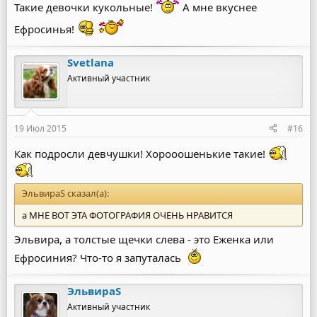
Такие девочки кукольные!
А мне вкуснее
Ефросинья!
Svetlana
Активный участник
19 Июл 2015
#16
Как подросли девчушки! Хорооошенькие такие!
ЭльвираS сказал(а):
а МНЕ ВОТ ЭТА ФОТОГРАФИЯ ОЧЕНЬ НРАВИТСЯ
Эльвира, а толстые щечки слева - это Еженка или
Ефросиния? Что-то я запуталась
ЭльвираS
Активный участник