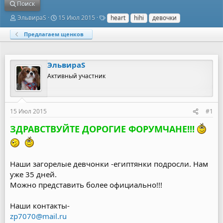
Поиск
А
Д
Т
ЭльвираS
15 Июл 2015
heart
hihi
девочки
в
а
е
т
т
г
Предлагаем щенков
о
а
и
р
н
т
а
ЭльвираS
е
ч
м
а
Активный участник
ы
л
а
15 Июл 2015
#1
ЗДРАВСТВУЙТЕ ДОРОГИЕ ФОРУМЧАНЕ!!!
Наши загорелые девчонки -египтянки подросли. Нам
уже 35 дней.
Можно представить более официально!!!
Наши контакты-
zp7070@mail.ru