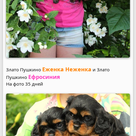
Еженка Неженка
Злато Пушкино
и Злато
Ефросиния
Пушкино
На фото 35 дней