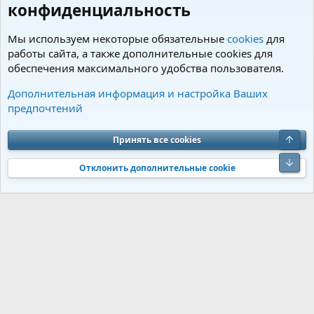
конфиденциальность
Мы используем некоторые обязательные
cookies
для
работы сайта, а также дополнительные cookies для
обеспечения максимального удобства пользователя.
Теги
Дополнительная информация и настройка Ваших
предпочтений
Cookies
Charm by DCom
Russian (RU)
Обратная связь
Условия и правила
Верх
Принять все cookies
Политика конфиденциальности
Помощь
R
S
Низ
S
Отклонить дополнительные cookie
®
Community platform by XenForo
© 2010-2026 XenForo Ltd.
Перевод от
®
Jumuro
|
Media embeds via s9e/MediaSites