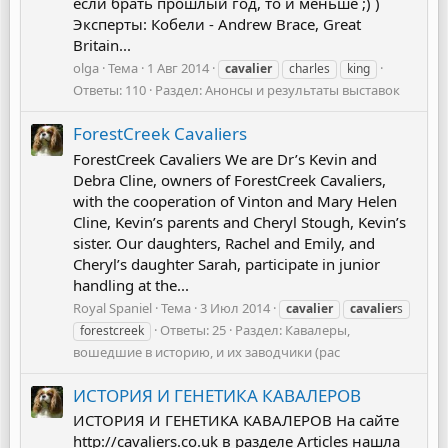
если брать прошлый год, то и меньше ;) )
Эксперты: Кобели - Andrew Brace, Great
Britain...
olga
Тема
1 Авг 2014
cavalier
charles
king
Ответы: 110
Раздел:
Анонсы и результаты выставок
ForestCreek Cavaliers
ForestCreek Cavaliers We are Dr’s Kevin and
Debra Cline, owners of ForestCreek Cavaliers,
with the cooperation of Vinton and Mary Helen
Cline, Kevin’s parents and Cheryl Stough, Kevin’s
sister. Our daughters, Rachel and Emily, and
Cheryl’s daughter Sarah, participate in junior
handling at the...
Royal Spaniel
Тема
3 Июл 2014
cavalier
cavalier
s
Ответы: 25
Раздел:
Кавалеры,
forestcreek
вошедшие в историю, и их заводчики (рас
ИСТОРИЯ И ГЕНЕТИКА КАВАЛЕРОВ
ИСТОРИЯ И ГЕНЕТИКА КАВАЛЕРОВ На сайте
http://cavaliers.co.uk в разделе Articles нашла