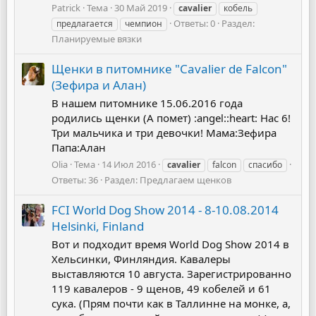
Patrick
Тема
30 Май 2019
cavalier
кобель
Ответы: 0
Раздел:
предлагается
чемпион
Планируемые вязки
Щенки в питомнике "Cavalier de Falcon"
(Зефира и Алан)
В нашем питомнике 15.06.2016 года
родились щенки (А помет) :angel::heart: Нас 6!
Три мальчика и три девочки! Мама:Зефира
Папа:Алан
Olia
Тема
14 Июл 2016
cavalier
falcon
спасибо
Ответы: 36
Раздел:
Предлагаем щенков
FCI World Dog Show 2014 - 8-10.08.2014
Helsinki, Finland
Вот и подходит время World Dog Show 2014 в
Хельсинки, Финляндия. Кавалеры
выставляются 10 августа. Зарегистрированно
119 кавалеров - 9 щенов, 49 кобелей и 61
сука. (Прям почти как в Таллинне на монке, а,