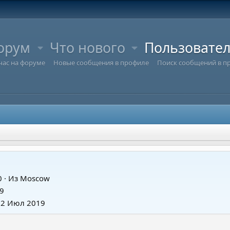
орум
Что нового
Пользовате
час на форуме
Новые сообщения в профиле
Поиск сообщений в п
0
·
Из
Moscow
9
22 Июл 2019