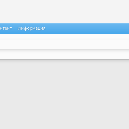
нтент
Информация