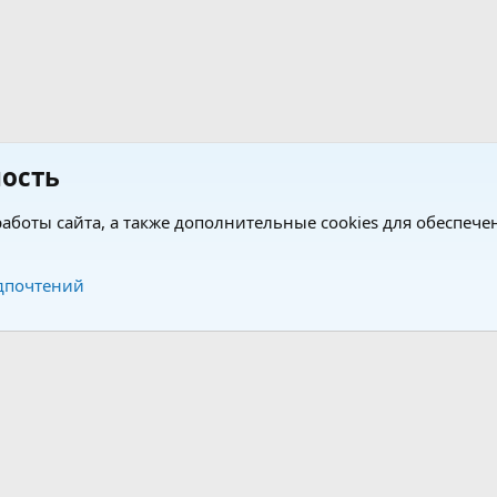
ость
аботы сайта, а также дополнительные cookies для обеспече
Обратная связь
Усло
дпочтений
®
®
form by XenForo
© 2010-2026 XenForo Ltd.
Перевод от Jumuro
|
Media embeds via