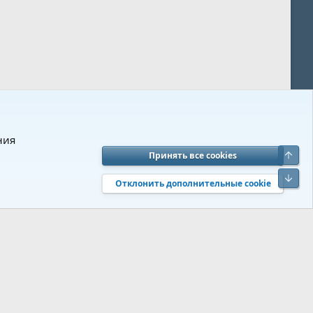
ния
Верх
Принять все cookies
вия и правила
Политика конфиденциальности
Помощь
R
Низ
S
Отклонить дополнительные cookie
S
 s9e/MediaSites