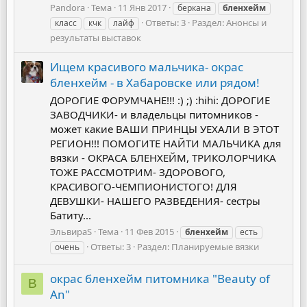
Pandora
Тема
11 Янв 2017
беркана
бленхейм
Ответы: 3
Раздел:
Анонсы и
класс
кчк
лайф
результаты выставок
Ищем красивого мальчика- окрас
бленхейм - в Хабаровске или рядом!
ДОРОГИЕ ФОРУМЧАНЕ!!! :) ;) :hihi: ДОРОГИЕ
ЗАВОДЧИКИ- и владельцы питомников -
может какие ВАШИ ПРИНЦЫ УЕХАЛИ В ЭТОТ
РЕГИОН!!! ПОМОГИТЕ НАЙТИ МАЛЬЧИКА для
вязки - ОКРАСА БЛЕНХЕЙМ, ТРИКОЛОРЧИКА
ТОЖЕ РАССМОТРИМ- ЗДОРОВОГО,
КРАСИВОГО-ЧЕМПИОНИСТОГО! ДЛЯ
ДЕВУШКИ- НАШЕГО РАЗВЕДЕНИЯ- сестры
Батиту...
ЭльвираS
Тема
11 Фев 2015
бленхейм
есть
Ответы: 3
Раздел:
Планируемые вязки
очень
окрас бленхейм питомника "Beauty of
B
An"