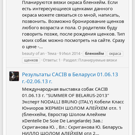
Планируются вязки окраса бленхейм. Если
есть интересующиеся щенками данного
окраса можете связаться со мной, написать,
позвонить. Возможно бронирование щенков
любого возраста и пола. О родителях буду
говорить позже, после рождения щенков. Тип
моих собак можно посмотреть на сайте. Сразу
о цене -...
beauty of an
Тема
9 Июл 2014
бленхейм
окраса
Ответы: 1
Раздел:
Планируемые вязки
щенков
Результаты CACIB в Беларуси 01.06.13
г.-02.06.13 г.
Международная выставка собак CACIB
01.06.13 г. "SUMMER OF BELARUS-2013"
Эксперт NODALLI BRUNO (ITALY) Кобели Класс
Юниоров ЖЕРМЕН ШОЛОМ АЛЕЙХЕМ отл. 1
(бленхейм, Евростар Шолом Алейхем
хDentelle De Soie De Langelarde) Зав.:
Скриганова Ю. , Вл.: Скриганова Ю. Беларусь
НИЛЛО ШОЛОМ АЛЕЙХЕМ отл 2...