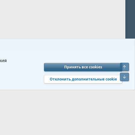
ния
Верх
Принять все cookies
вия и правила
Политика конфиденциальности
Помощь
R
Низ
S
Отклонить дополнительные cookie
S
 s9e/MediaSites