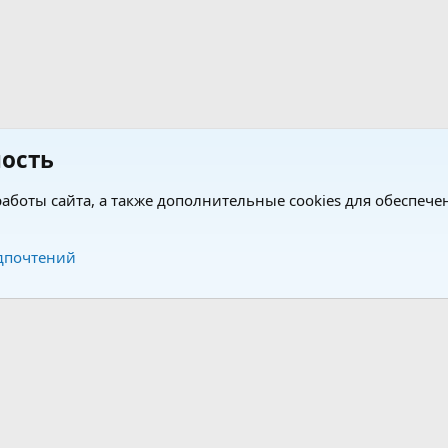
ость
аботы сайта, а также дополнительные cookies для обеспече
Обратная связь
Усло
дпочтений
®
®
form by XenForo
© 2010-2026 XenForo Ltd.
Перевод от Jumuro
|
Media embeds via