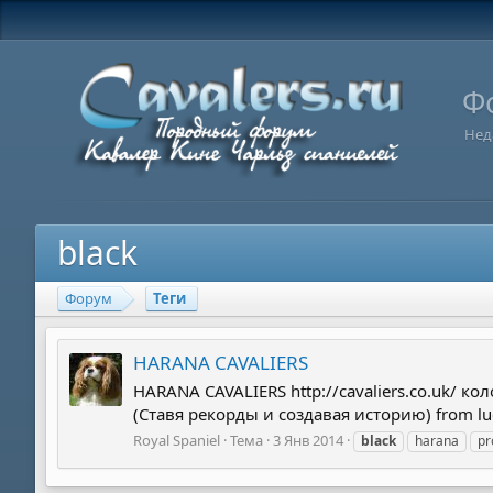
Ф
Нед
black
Форум
Теги
HARANA CAVALIERS
HARANA CAVALIERS http://cavaliers.co.uk/ ко
(Ставя рекорды и создавая историю) from lu
Royal Spaniel
Тема
3 Янв 2014
black
harana
pr