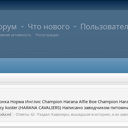
орум
Что нового
Пользовате
авняя активность
Регистрация
лонка Норма Инглис Champion Harana Alfie Boe Champion Harana
cy koster (HARANA CAVALIERS) Написано заводчиком питомник
Ответы: 42
Раздел:
Кавалеры, вошедшие в историю, и их заво
oduced