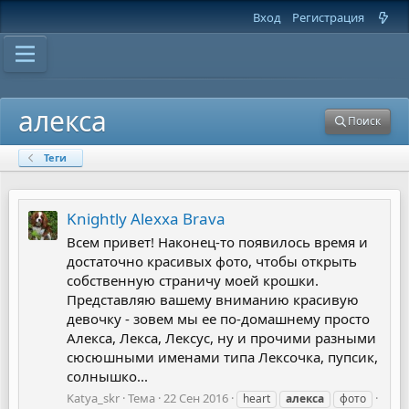
Вход
Регистрация
алекса
Поиск
Теги
Knightly Alexxa Brava
Всем привет! Наконец-то появилось время и
достаточно красивых фото, чтобы открыть
собственную страничу моей крошки.
Представляю вашему вниманию красивую
девочку - зовем мы ее по-домашнему просто
Алекса, Лекса, Лексус, ну и прочими разными
сюсюшными именами типа Лексочка, пупсик,
солнышко...
Katya_skr
Тема
22 Сен 2016
heart
алекса
фото