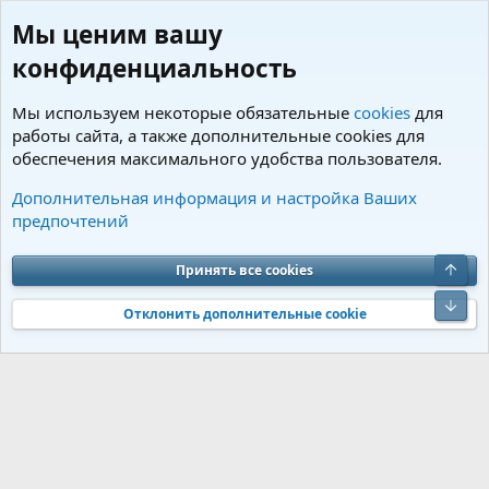
Мы ценим вашу
конфиденциальность
Мы используем некоторые обязательные
cookies
для
работы сайта, а также дополнительные cookies для
обеспечения максимального удобства пользователя.
Теги
Дополнительная информация и настройка Ваших
предпочтений
Cookies
Charm by DCom
Russian (RU)
Обратная связь
Условия и правила
Верх
Принять все cookies
Политика конфиденциальности
Помощь
R
S
Низ
S
Отклонить дополнительные cookie
®
Community platform by XenForo
© 2010-2026 XenForo Ltd.
Перевод от
®
Jumuro
|
Media embeds via s9e/MediaSites