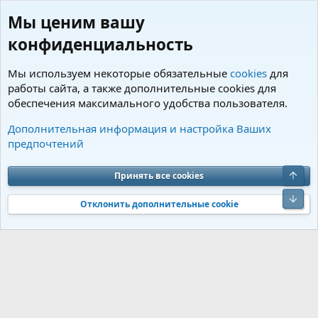
Мы ценим вашу
конфиденциальность
Мы используем некоторые обязательные
cookies
для
работы сайта, а также дополнительные cookies для
обеспечения максимального удобства пользователя.
Пользователи
Дополнительная информация и настройка Ваших
предпочтений
Cookies
Charm by DCom
Russian (RU)
Обратная связь
Условия и правила
Верх
Принять все cookies
Политика конфиденциальности
Помощь
R
S
Низ
S
Отклонить дополнительные cookie
®
Community platform by XenForo
© 2010-2026 XenForo Ltd.
Перевод от
®
Jumuro
|
Media embeds via s9e/MediaSites