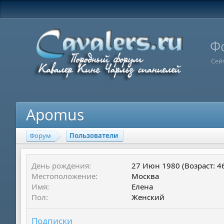
Ф
Сей
Apomus
Форум
Пользователи
День рождения
27 Июн 1980 (Возраст: 4
Местоположение
Москва
Имя
Елена
Пол
Женский
Подписки