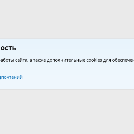
ость
аботы сайта, а также дополнительные cookies для обеспече
Обратная связь
Усло
дпочтений
®
®
form by XenForo
© 2010-2026 XenForo Ltd.
Перевод от Jumuro
|
Media embeds via