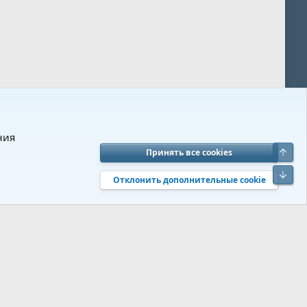
ния
Верх
Принять все cookies
вия и правила
Политика конфиденциальности
Помощь
R
Низ
S
Отклонить дополнительные cookie
S
 s9e/MediaSites