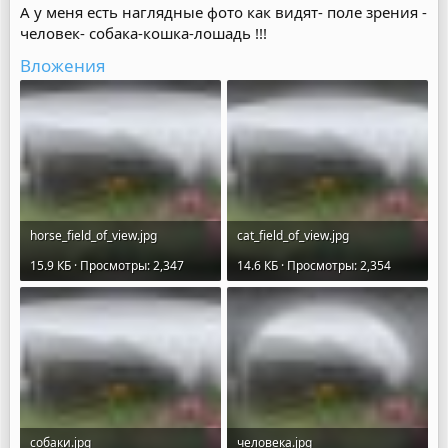
А у меня есть наглядные фото как видят- поле зрения -
человек- собака-кошка-лошадь !!!
Вложения
horse_field_of_view.jpg
cat_field_of_view.jpg
15.9 КБ · Просмотры: 2,347
14.6 КБ · Просмотры: 2,354
собаки.jpg
человека.jpg