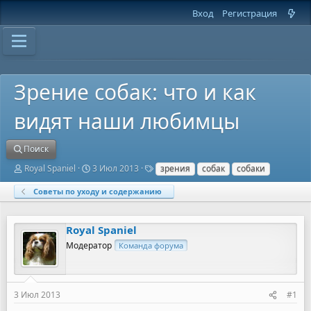
Вход
Регистрация
Зрение собак: что и как
видят наши любимцы
Поиск
А
Д
Т
Royal Spaniel
3 Июл 2013
зрения
собак
собаки
в
а
е
т
т
г
Советы по уходу и содержанию
о
а
и
р
н
т
а
Royal Spaniel
е
ч
м
а
Модератор
Команда форума
ы
л
а
3 Июл 2013
#1