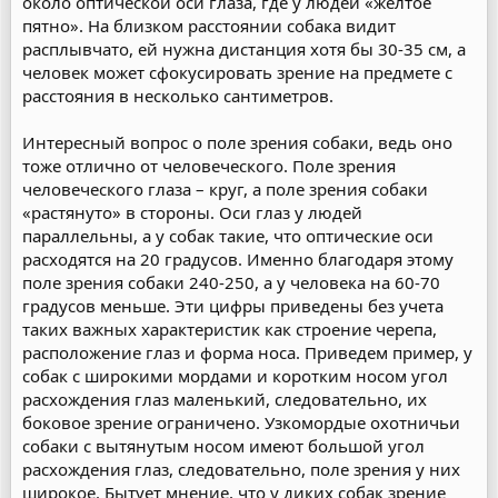
около оптической оси глаза, где у людей «желтое
пятно». На близком расстоянии собака видит
расплывчато, ей нужна дистанция хотя бы 30-35 см, а
человек может сфокусировать зрение на предмете с
расстояния в несколько сантиметров.
Интересный вопрос о поле зрения собаки, ведь оно
тоже отлично от человеческого. Поле зрения
человеческого глаза – круг, а поле зрения собаки
«растянуто» в стороны. Оси глаз у людей
параллельны, а у собак такие, что оптические оси
расходятся на 20 градусов. Именно благодаря этому
поле зрения собаки 240-250, а у человека на 60-70
градусов меньше. Эти цифры приведены без учета
таких важных характеристик как строение черепа,
расположение глаз и форма носа. Приведем пример, у
собак с широкими мордами и коротким носом угол
расхождения глаз маленький, следовательно, их
боковое зрение ограничено. Узкомордые охотничьи
собаки с вытянутым носом имеют большой угол
расхождения глаз, следовательно, поле зрения у них
широкое. Бытует мнение, что у диких собак зрение