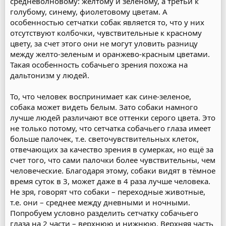
средневолновому: желтому и зеленому, а третьи к
голубому, синему, фиолетовому цветам. А
особенностью сетчатки собак является то, что у них
отсутствуют колбочки, чувствительные к красному
цвету, за счет этого они не могут уловить разницу
между желто-зеленым и оранжево-красным цветами.
Такая особенность собачьего зрения похожа на
дальтонизм у людей.
То, что человек воспринимает как сине-зеленое,
собака может видеть белым. Зато собаки намного
лучше людей различают все оттенки серого цвета. Это
не только потому, что сетчатка собачьего глаза имеет
больше палочек, т.е. светочувствительных клеток,
отвечающих за качество зрения в сумерках, но ещё за
счет того, что сами палочки более чувствительны, чем
человеческие. Благодаря этому, собаки видят в тёмное
время суток в 3, может даже в 4 раза лучше человека.
Не зря, говорят что собаки – переходные животные,
т.е. они – среднее между дневными и ночными.
Попробуем условно разделить сетчатку собачьего
глаза на 2 части – верхнюю и нижнюю. Верхняя часть