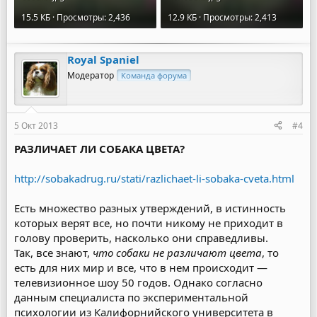
15.5 КБ · Просмотры: 2,436
12.9 КБ · Просмотры: 2,413
Royal Spaniel
Модератор
Команда форума
5 Окт 2013
#4
РАЗЛИЧАЕТ ЛИ СОБАКА ЦВЕТА?
http://sobakadrug.ru/stati/razlichaet-li-sobaka-cveta.html
Есть множество разных утверждений, в истинность
которых верят все, но почти никому не приходит в
голову проверить, насколько они справедливы.
Так, все знают,
что собаки не различают цвета
, то
есть для них мир и все, что в нем происходит —
телевизионное шоу 50 годов. Однако согласно
данным специалиста по экспериментальной
психологии из Калифорнийского универ­ситета в