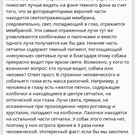
помогает лучше видеть на фоне темного фона за счет
того, что за фоторецепторами верхней части
находится светоотражающая мембрана,
следовательно, свет, попадающий в глаз, отражается
мембраной. Эти самые отраженные лучи тут же
улавливаются колбочками и палочками и вместо
одного луча получается как бы два. Нижняя часть
сетчатки содержит темный пигмент, поглощающий
«ненужные» световые лучи и благодаря этому собака
прекрасно видит при ярком свете. Возможно, у кого-то
возникнет вопрос: кто лучше видит, собака или
человек? Ответ прост. В строении человеческого и
собачьего глаза есть масса различий. Например, у
человека в глазу есть «желтое пятно», содержащее
колбочки и находящееся в центре сетчатки, на
оптической оси глаза. Лучи света, прямые, не
искаженные при прохождении через роговицу и
хрусталик, попадают на колбочки. Палочки находятся
на остальной части сетчатки. У собак этого пятна нет,
поэтому у них острота зрения в 3 раза ниже
человеческой. Интересный факт: если бы мы захотели