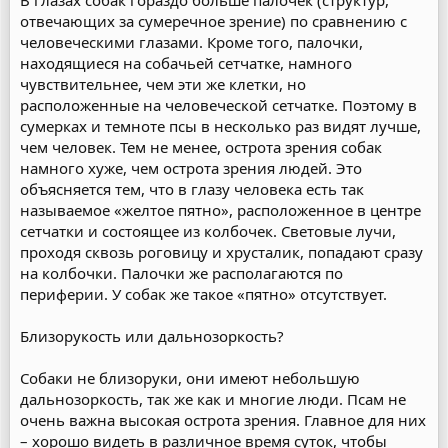
В глазах собак гораздо больше палочек (структур,
отвечающих за сумеречное зрение) по сравнению с
человеческими глазами. Кроме того, палочки,
находящиеся на собачьей сетчатке, намного
чувствительнее, чем эти же клетки, но
расположенные на человеческой сетчатке. Поэтому в
сумерках и темноте псы в несколько раз видят лучше,
чем человек. Тем не менее, острота зрения собак
намного хуже, чем острота зрения людей. Это
объясняется тем, что в глазу человека есть так
называемое «желтое пятно», расположенное в центре
сетчатки и состоящее из колбочек. Световые лучи,
проходя сквозь роговицу и хрусталик, попадают сразу
на колбочки. Палочки же располагаются по
периферии. У собак же такое «пятно» отсутствует.
Близорукость или дальнозоркость?
Собаки не близоруки, они имеют небольшую
дальнозоркость, так же как и многие люди. Псам не
очень важна высокая острота зрения. Главное для них
– хорошо видеть в различное время суток, чтобы