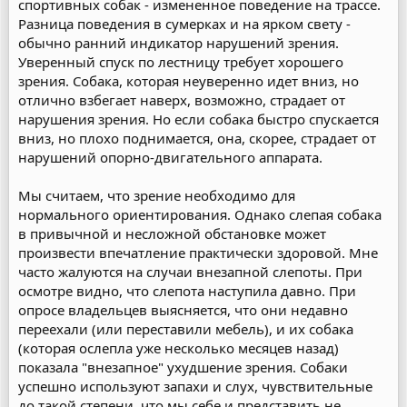
спортивных собак - измененное поведение на трассе.
Разница поведения в сумерках и на ярком свету -
обычно ранний индикатор нарушений зрения.
Уверенный спуск по лестницу требует хорошего
зрения. Собака, которая неуверенно идет вниз, но
отлично взбегает наверх, возможно, страдает от
нарушения зрения. Но если собака быстро спускается
вниз, но плохо поднимается, она, скорее, страдает от
нарушений опорно-двигательного аппарата.
Мы считаем, что зрение необходимо для
нормального ориентирования. Однако слепая собака
в привычной и несложной обстановке может
произвести впечатление практически здоровой. Мне
часто жалуются на случаи внезапной слепоты. При
осмотре видно, что слепота наступила давно. При
опросе владельцев выясняется, что они недавно
переехали (или переставили мебель), и их собака
(которая ослепла уже несколько месяцев назад)
показала "внезапное" ухудшение зрения. Собаки
успешно используют запахи и слух, чувствительные
до такой степени, что мы себе и представить не