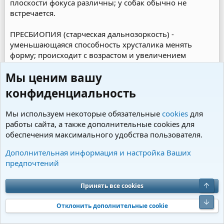
плоскости фокуса различны; у собак обычно не
встречается.
ПРЕСБИОПИЯ (старческая дальнозоркость) -
уменьшающаяся способность хрусталика менять
форму; происходит с возрастом и увеличением
плотности хрусталика
Мы ценим вашу
Исследования рефракции у собак показали, что
конфиденциальность
большинство из них имеют зрение, близкое к
эмметропии. Одно из ислледований 240
Мы используем некоторые обязательные
cookies
для
"нормальных" собак показало, что у некоторых пород
работы сайта, а также дополнительные cookies для
(немецкая овчарка и ротвейлер) чаще встречается
обеспечения максимального удобства пользователя.
близорукость; однако немецкие овчарки-поводыри
гораздо меньше были подвержены миопии. Это ведет
Дополнительная информация и настройка Ваших
к заключению, что обследование собак, отбираемых
предпочтений
для работы поводырями, возможно, исключил тех, у
кого зрение было недостаточно удовлетворительным.
Верх
Принять все cookies
Помимо способности оптических механизмов глаза
Низ
Отклонить дополнительные cookie
посылать образ прямо на сетчатку, острота также
определяется плотностью фоторецепторов и