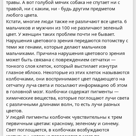
травы. А вот голубой мячик собака не спутает ни с
травой, ни с каким, ни - будь другим предметом
любого цвета.
Кстати, многие люди также не различают все цвета. 6
мальчиков и мужчин из 100 не различают зеленый
цвет. У женщин таких проблем почти не бывает.
Нарушения цветового зрения передаются потомству с
теми же генами, которые делают мальчиков
мальчиками. Причина нарушения цветового зрения
может быть связана с повреждением сетчатки —
тонкого слоя клеток, который выстилает изнутри
глазное яблоко. Некоторые из этих клеток называются
колбочками, они воспринимают цвет падающего на
сетчатку луча света и посылают информацию об этом
в головной мозг. Колбочки содержат пигменты —
химические вещества, которые поглощают лучи света
с различными длинами волн, то есть лучи разных
цветов.
У людей пигменты колбочек чувствительны к трем
первичным цветам: красному, зеленому и синему.
Свет поглощается, в колбочках возбуждаются
импульсы, которые передаются в мозг по