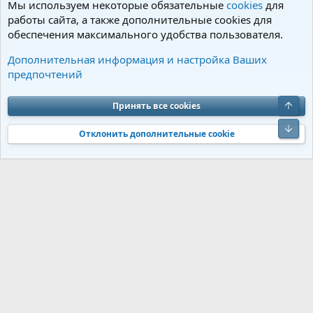
Мы используем некоторые обязательные
cookies
для
работы сайта, а также дополнительные cookies для
обеспечения максимального удобства пользователя.
Советы по уходу и содержанию
Дополнительная информация и настройка Ваших
предпочтений
Cookies
Charm by DCom
Russian (RU)
Обратная связь
Условия и правила
Верх
Принять все cookies
Политика конфиденциальности
Помощь
R
S
Низ
S
Отклонить дополнительные cookie
®
Community platform by XenForo
© 2010-2026 XenForo Ltd.
Перевод от
®
Jumuro
|
Media embeds via s9e/MediaSites