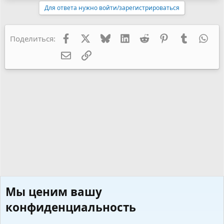
Для ответа нужно войти/зарегистрироваться
Facebook
X
Bluesky
LinkedIn
Reddit
Pinterest
Tumblr
Wha
Поделиться:
Электронная почта
Ссылка
Мы ценим вашу
конфиденциальность