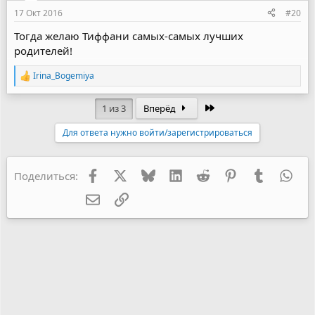
17 Окт 2016
#20
Тогда желаю Тиффани самых-самых лучших
родителей!
Irina_Bogemiya
Р
е
а
Последняя
1 из 3
Вперёд
к
ц
Для ответа нужно войти/зарегистрироваться
и
и
:
Facebook
X
Bluesky
LinkedIn
Reddit
Pinterest
Tumblr
Wha
Поделиться:
Электронная почта
Ссылка