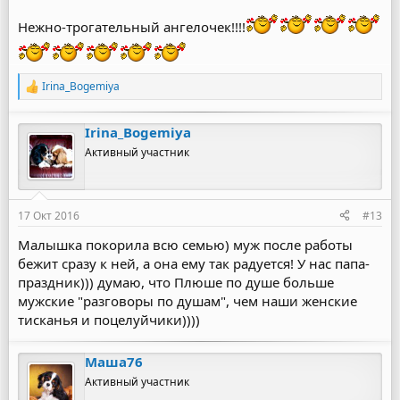
Нежно-трогательный ангелочек!!!!
Irina_Bogemiya
Р
е
а
Irina_Bogemiya
к
ц
Активный участник
и
и
:
17 Окт 2016
#13
Малышка покорила всю семью) муж после работы
бежит сразу к ней, а она ему так радуется! У нас папа-
праздник))) думаю, что Плюше по душе больше
мужские "разговоры по душам", чем наши женские
тисканья и поцелуйчики))))
Маша76
Активный участник