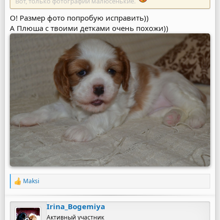
Вот, только фотографии малюсенькие.
О! Размер фото попробую исправить))
А Плюша с твоими детками очень похожи))
Maksi
Р
е
а
Irina_Bogemiya
к
ц
Активный участник