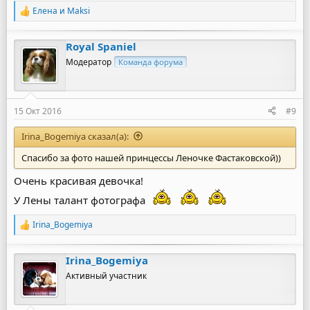
Елена
и
Maksi
Р
е
а
Royal Spaniel
к
ц
Модератор
Команда форума
и
и
:
15 Окт 2016
#9
Irina_Bogemiya сказал(а):
Спасибо за фото нашей принцессы Леночке Фастаковской))
Очень красивая девочка!
У Лены талант фотографа
Irina_Bogemiya
Р
е
а
Irina_Bogemiya
к
ц
Активный участник
и
и
: