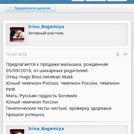
в
а
е
т
т
г
Предлагаем щенков
о
а
и
р
н
т
а
Irina_Bogemiya
е
ч
м
а
Активный участник
ы
л
а
13 Окт 2016
#1
Предлагается к продаже малышка, рожденная
05/09/2016, от шикарных родителей.
Отец: Hugo Boss Venetian Mask
Юный чемпион России, Чемпион России, Чемпион
РКФ.
Мать: Русская гордость Богемия
Юный чемпион России
Генетические тесты чистые, проверку здоровья
прошли успешно.
Irina_Bogemiya