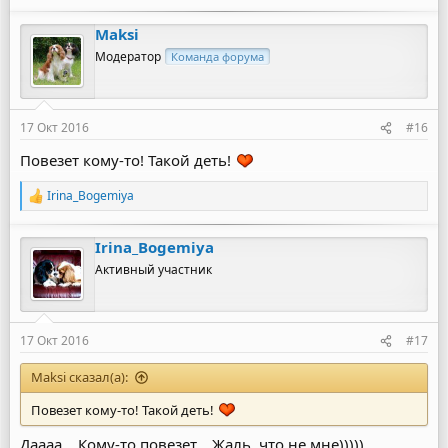
е
а
Maksi
к
ц
Модератор
Команда форума
и
и
:
17 Окт 2016
#16
Повезет кому-то! Такой деть!
Irina_Bogemiya
Р
е
а
Irina_Bogemiya
к
ц
Активный участник
и
и
:
17 Окт 2016
#17
Maksi сказал(а):
Повезет кому-то! Такой деть!
Даааа... Кому-то повезет... Жаль, что не мне)))))