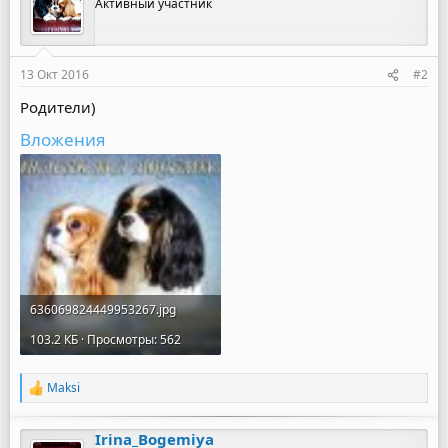
Активный участник
13 Окт 2016
#2
Родители)
Вложения
636069824449953267.jpg
103.2 КБ · Просмотры: 562
Maksi
Р
е
а
Irina_Bogemiya
к