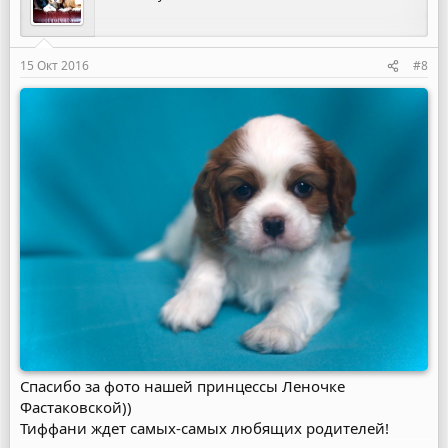
и
и
:
15 Окт 2016
#8
Спасибо за фото нашей принцессы Леночке
Фастаковской))
Тиффани ждет самых-самых любящих родителей!