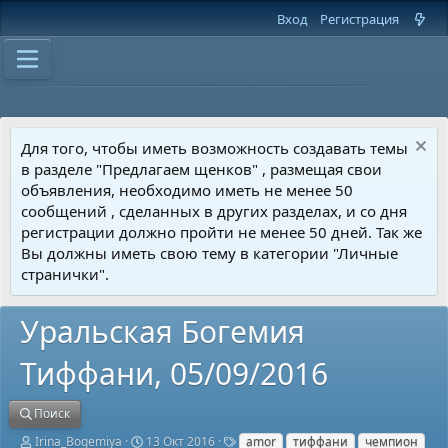
Вход
Регистрация
Для того, чтобы иметь возможность создавать темы
в разделе "Предлагаем щенков" , размещая свои
объявления, необходимо иметь не менее 50
сообщений , сделанных в других разделах, и со дня
регистрации должно пройти не менее 50 дней. Так же
Вы должны иметь свою тему в категории "Личные
странички".
Уральская Богемия
Тиффани, 05/09/2016
Поиск
А
Д
Т
Irina_Bogemiya
13 Окт 2016
amor
тиффани
чемпион