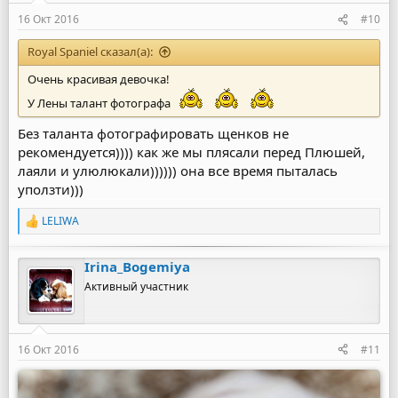
16 Окт 2016
#10
Royal Spaniel сказал(а):
Очень красивая девочка!
У Лены талант фотографа
Без таланта фотографировать щенков не
рекомендуется)))) как же мы плясали перед Плюшей,
лаяли и улюлюкали)))))) она все время пыталась
уползти)))
LELIWA
Р
е
а
Irina_Bogemiya
к
ц
Активный участник
и
и
:
16 Окт 2016
#11