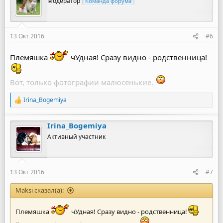
Модератор
Команда форума
13 Окт 2016
#6
Племяшка
чУдная! Сразу видно - родственница!
Вот, только фотографии малюсенькие.
Irina_Bogemiya
Р
е
а
Irina_Bogemiya
к
ц
Активный участник
и
и
:
13 Окт 2016
#7
Maksi сказал(а):
Племяшка
чУдная! Сразу видно - родственница!