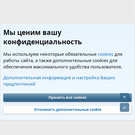
Мы ценим вашу
конфиденциальность
Мы используем некоторые обязательные
cookies
для
работы сайта, а также дополнительные cookies для
обеспечения максимального удобства пользователя.
Предлагаем щенков
Дополнительная информация и настройка Ваших
предпочтений
Cookies
Charm by DCom
Russian (RU)
Обратная связь
Условия и правила
Верх
Принять все cookies
Политика конфиденциальности
Помощь
R
S
Низ
S
Отклонить дополнительные cookie
®
Community platform by XenForo
© 2010-2026 XenForo Ltd.
Перевод от
®
Jumuro
|
Media embeds via s9e/MediaSites