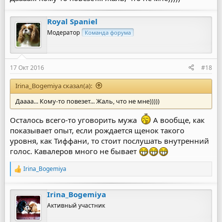
Royal Spaniel
Модератор
Команда форума
17 Окт 2016
#18
Irina_Bogemiya сказал(а):
Даааа... Кому-то повезет... Жаль, что не мне)))))
Осталось всего-то уговорить мужа
А вообще, как
показывает опыт, если рождается щенок такого
уровня, как Тиффани, то стоит послушать внутренний
голос. Кавалеров много не бывает
Irina_Bogemiya
Р
е
а
Irina_Bogemiya
к
ц
Активный участник
и
и