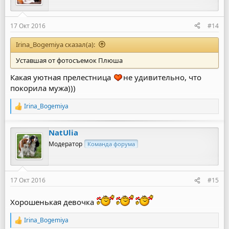
17 Окт 2016
#14
Irina_Bogemiya сказал(а):
Уставшая от фотосъемок Плюша
Какая уютная прелестница
не удивительно, что
покорила мужа)))
Irina_Bogemiya
Р
е
а
NatUlia
к
ц
Модератор
Команда форума
и
и
:
17 Окт 2016
#15
Хорошенькая девочка
Irina_Bogemiya
Р