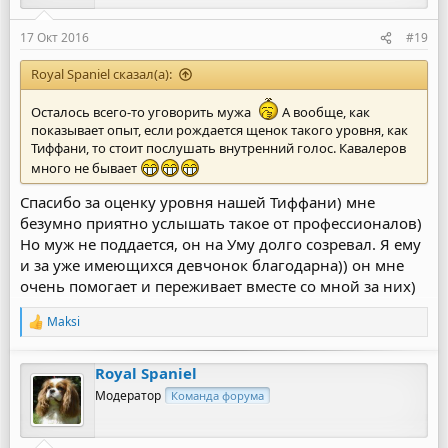
:
17 Окт 2016
#19
Royal Spaniel сказал(а):
Осталось всего-то уговорить мужа
А вообще, как
показывает опыт, если рождается щенок такого уровня, как
Тиффани, то стоит послушать внутренний голос. Кавалеров
много не бывает
Спасибо за оценку уровня нашей Тиффани) мне
безумно приятно услышать такое от профессионалов)
Но муж не поддается, он на Уму долго созревал. Я ему
и за уже имеющихся девчонок благодарна)) он мне
очень помогает и переживает вместе со мной за них)
Maksi
Р
е
а
Royal Spaniel
к
ц
Модератор
Команда форума
и
и
: