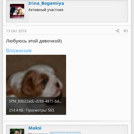
Irina_Bogemiya
к
ц
Активный участник
и
и
:
13 Окт 2016
#5
Любуюсь этой девочкой)
Вложения
SPM_80b22adc-d288-4871-bde0-7d757760bfa2.jpg
254.4 КБ · Просмотры: 563
Maksi