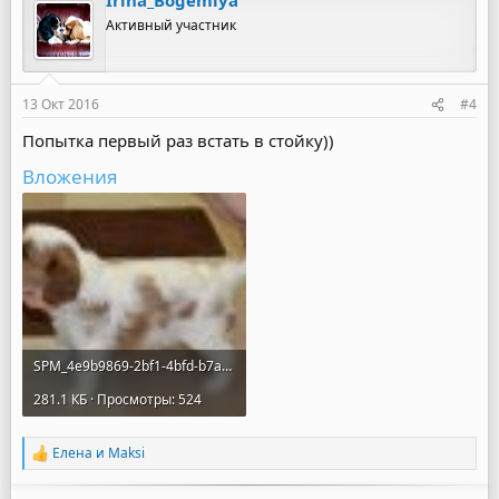
Irina_Bogemiya
к
ц
Активный участник
и
и
:
13 Окт 2016
#4
Попытка первый раз встать в стойку))
Вложения
SPM_4e9b9869-2bf1-4bfd-b7a4-74f10efac226.jpg
281.1 КБ · Просмотры: 524
Елена
и
Maksi
Р
е
а