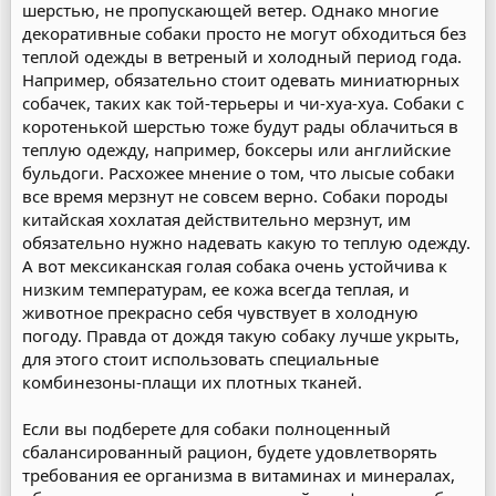
шерстью, не пропускающей ветер. Однако многие
декоративные собаки просто не могут обходиться без
теплой одежды в ветреный и холодный период года.
Например, обязательно стоит одевать миниатюрных
собачек, таких как той-терьеры и чи-хуа-хуа. Собаки с
коротенькой шерстью тоже будут рады облачиться в
теплую одежду, например, боксеры или английские
бульдоги. Расхожее мнение о том, что лысые собаки
все время мерзнут не совсем верно. Собаки породы
китайская хохлатая действительно мерзнут, им
обязательно нужно надевать какую то теплую одежду.
А вот мексиканская голая собака очень устойчива к
низким температурам, ее кожа всегда теплая, и
животное прекрасно себя чувствует в холодную
погоду. Правда от дождя такую собаку лучше укрыть,
для этого стоит использовать специальные
комбинезоны-плащи их плотных тканей.
Если вы подберете для собаки полноценный
сбалансированный рацион, будете удовлетворять
требования ее организма в витаминах и минералах,