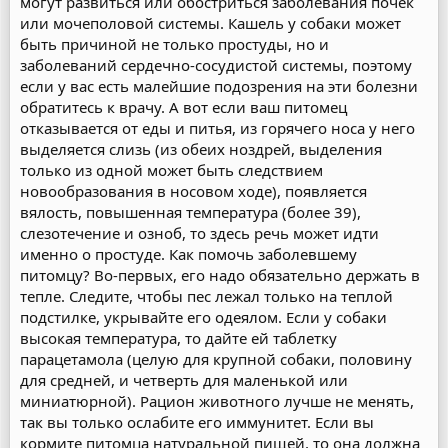
могут развиться или обостриться заболевания почек
или мочеполовой системы. Кашель у собаки может
быть причиной не только простуды, но и
заболеваний сердечно-сосудистой системы, поэтому
если у вас есть малейшие подозрения на эти болезни
обратитесь к врачу. А вот если ваш питомец
отказывается от еды и питья, из горячего носа у него
выделяется слизь (из обеих ноздрей, выделения
только из одной может быть следствием
новообразования в носовом ходе), появляется
вялость, повышенная температура (более 39),
слезотечение и озноб, то здесь речь может идти
именно о простуде. Как помочь заболевшему
питомцу? Во-первых, его надо обязательно держать в
тепле. Следите, чтобы пес лежал только на теплой
подстилке, укрывайте его одеялом. Если у собаки
высокая температура, то дайте ей таблетку
парацетамола (целую для крупной собаки, половину
для средней, и четверть для маленькой или
миниатюрной). Рацион животного лучше не менять,
так вы только ослабите его иммунитет. Если вы
кормите питомца натуральной пищей, то она должна