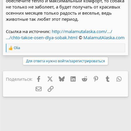
обеспечите тепло и максимальный комфорт, то собака
не только не заболеет, а будет получать от красивых
осенних месяцев только радость и веселье, ведь
животные так любят этот период.
Ссылка на источник:
http://malamutalaska.com/…/
…/chto-takoe-osen-dlya-sobak.html
©
MalamutAlaska.com
Olia
Р
е
а
Для ответа нужно войти/зарегистрироваться
к
ц
и
и
Facebook
X
Bluesky
LinkedIn
Reddit
Pinterest
Tumblr
Wha
Поделиться:
:
Электронная почта
Ссылка