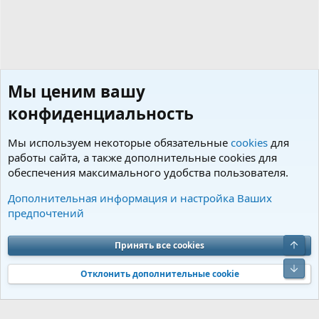
Мы ценим вашу
конфиденциальность
Мы используем некоторые обязательные
cookies
для
работы сайта, а также дополнительные cookies для
обеспечения максимального удобства пользователя.
Советы по уходу и содержанию
Дополнительная информация и настройка Ваших
предпочтений
Cookies
Charm by DCom
Russian (RU)
Обратная связь
Условия и правила
Верх
Принять все cookies
Политика конфиденциальности
Помощь
R
S
Низ
S
Отклонить дополнительные cookie
®
Community platform by XenForo
© 2010-2026 XenForo Ltd.
Перевод от
®
Jumuro
|
Media embeds via s9e/MediaSites