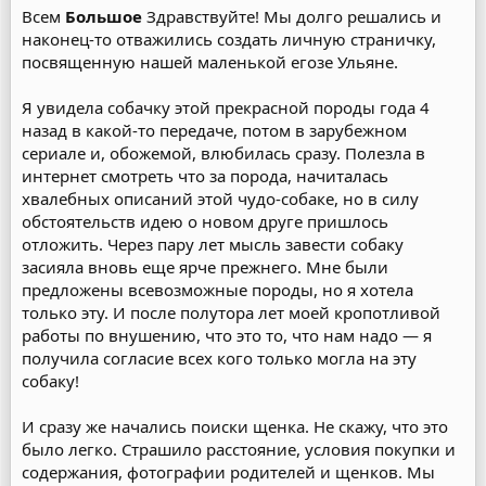
Всем
Большое
Здравствуйте! Мы долго решались и
наконец-то отважились создать личную страничку,
посвященную нашей маленькой егозе Ульяне.
Я увидела собачку этой прекрасной породы года 4
назад в какой-то передаче, потом в зарубежном
сериале и, обожемой, влюбилась сразу. Полезла в
интернет смотреть что за порода, начиталась
хвалебных описаний этой чудо-собаке, но в силу
обстоятельств идею о новом друге пришлось
отложить. Через пару лет мысль завести собаку
засияла вновь еще ярче прежнего. Мне были
предложены всевозможные породы, но я хотела
только эту. И после полутора лет моей кропотливой
работы по внушению, что это то, что нам надо — я
получила согласие всех кого только могла на эту
собаку!
И сразу же начались поиски щенка. Не скажу, что это
было легко. Страшило расстояние, условия покупки и
содержания, фотографии родителей и щенков. Мы