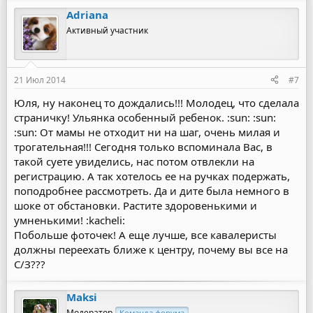
Adriana
Активный участник
21 Июл 2014
#7
Юля, ну наконец то дождались!!! Молодец, что сделала
страничку! Ульянка особенный ребенок. :sun: :sun:
:sun: От мамы не отходит ни на шаг, очень милая и
трогательная!!! Сегодня только вспоминала Вас, в
такой суете увиделись, нас потом отвлекли на
регистрацию. А так хотелось ее на ручках подержать,
поподробнее рассмотреть. Да и дите была немного в
шоке от обстановки. Растите здоровенькими и
умненькими! :kacheli:
Побольше фоточек! А еще лучше, все кавалеристы
должны переехать ближе к центру, почему вы все на
С/З???
Maksi
Модератор
Команда форума