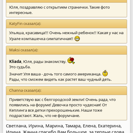
Юля, поздравляю с открытием странички. Такие фото
интересные.
KatyFin сказал(а):
Ульяша, красавица!!! Очень нежный ребенок!! Какая у нас на
Урале компашечка симпатичная!!
Maksi сказал(а):
Kliada
, Юля, рады знакомству.
Это судьба.
Значит Уля ваша - дочь того самого американца.
Рады, что сможем видеть как растет ваш чудный деть.
Channa сказал(а):
Приветствую вас с белгородской земли! Очень рада, что
появились на форуме! Девочка просто чудесная! От
Кеплинга все детки прехорошенькие. Наши тоже
подрастают. Жаль, что не форумчане.
Светлана, Ирина, Марина, Тамара, Елена, Екатерина,
Ирина, Жанна спасибо Вам большое, за теплые слова