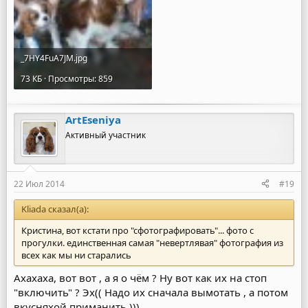
_7HY4FuA7JM.jpg
73 КБ · Просмотры: 859
ArtEseniya
Активный участник
22 Июл 2014
#19
Kliada сказал(а):
Кристина, вот кстати про "сфотографировать"... фото с
прогулки. единственная самая "невертлявая" фотография из
всех как мы ни старались
Ахахаха, вот вот , а я о чём ? Ну вот как их на стоп
"включить" ? Эх(( Надо их сначала вымотать , а потом
вкусняхой приманить )))