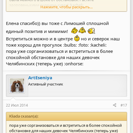
здоровенькими и умненькими! :kacheli:
Нажмите, чтобы раскрыть...
Побольше фоточек! А еще лучше, все кавалеристы должны
переехать ближе к центру, почему вы все на С/З???
Елена спасибо)) вы тоже с Лимошей сплошной
единый позитив и мимими!
Встретиться можно и в центре
но и северок наш
тоже хорош для прогулок :bulbs: :foto: :kacheli:
пора уже сорганизоваться и встретиться в более
спокойной обстановке для наших девочек
Челябинских (теперь уже) :onhorse:
ArtEseniya
Активный участник
22 Июл 2014
#17
Kliada сказал(а):
пора уже сорганизоваться и встретиться в более спокойной
обстановке для наших девочек Челябинских (теперь уже)