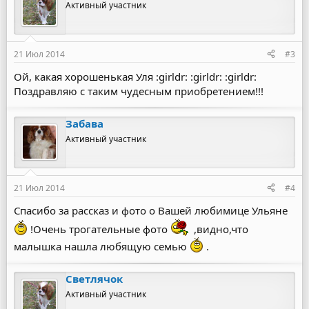
Активный участник
21 Июл 2014
#3
Ой, какая хорошенькая Уля :girldr: :girldr: :girldr:
Поздравляю с таким чудесным приобретением!!!
Забава
Активный участник
21 Июл 2014
#4
Спасибо за рассказ и фото о Вашей любимице Ульяне
!Очень трогательные фото
,видно,что
малышка нашла любящую семью
.
Светлячок
Активный участник