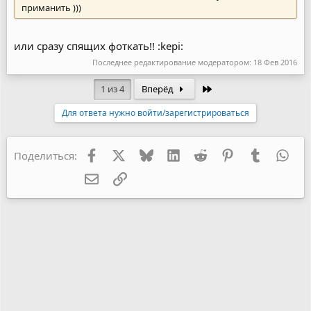
приманить )))
или сразу спящих фоткать!! :kepi:
Последнее редактирование модератором:
18 Фев 2016
Последняя
1 из 4
Вперёд
Для ответа нужно войти/зарегистрироваться
Facebook
X
Bluesky
LinkedIn
Reddit
Pinterest
Tumblr
Wha
Поделиться:
Электронная почта
Ссылка