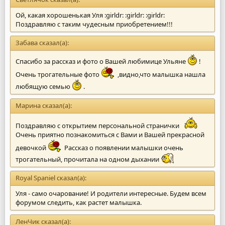
Ой, какая хорошенькая Уля :girldr: :girldr: :girldr:
Поздравляю с таким чудесным приобретением!!!
Забава сказал(а):
Спасибо за рассказ и фото о Вашей любимице Ульяне
!
Очень трогательные фото
,видно,что малышка нашла
любящую семью
.
Марина сказал(а):
Поздравляю с открытием персональной странички
Очень приятно познакомиться с Вами и Вашей прекрасной
девочкой
Рассказ о появлении малышки очень
трогательный, прочитала на одном дыхании
Royal Spaniel сказал(а):
Уля - само очарование! И родители интересные. Будем всем
форумом следить, как растет малышка.
ЛенЧик сказал(а):