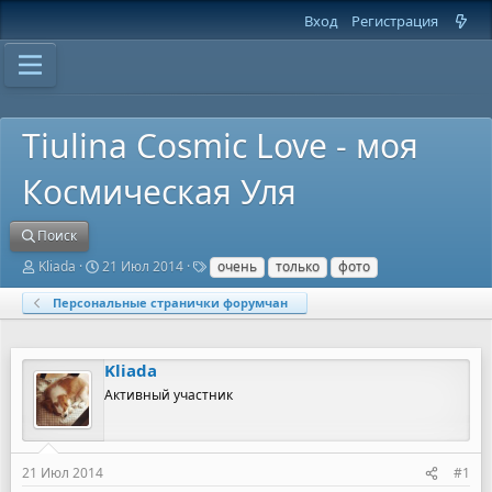
Вход
Регистрация
Tiulina Cosmic Love - моя
Космическая Уля
Поиск
А
Д
Т
Kliada
21 Июл 2014
очень
только
фото
в
а
е
т
т
г
Персональные странички форумчан
о
а
и
р
н
т
а
Kliada
е
ч
м
а
Активный участник
ы
л
а
21 Июл 2014
#1