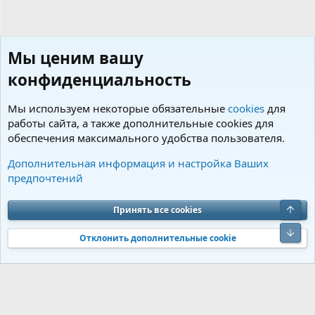
Мы ценим вашу
конфиденциальность
Мы используем некоторые обязательные
cookies
для
работы сайта, а также дополнительные cookies для
обеспечения максимального удобства пользователя.
Персональные странички форумчан
Дополнительная информация и настройка Ваших
предпочтений
Cookies
Charm by DCom
Russian (RU)
Обратная связь
Условия и правила
Принять все cookies
Политика конфиденциальности
Помощь
R
S
S
Отклонить дополнительные cookie
®
Community platform by XenForo
© 2010-2026 XenForo Ltd.
Перевод от
®
Jumuro
|
Media embeds via s9e/MediaSites