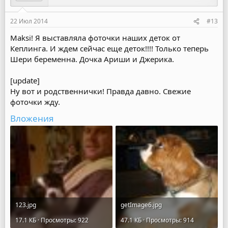
22 Июл 2014
#13
Maksi! Я выставляла фоточки наших деток от
Кеплинга. И ждем сейчас еще деток!!!! Только теперь
Шери беременна. Дочка Ариши и Джерика.
[update]
Ну вот и родственнички! Правда давно. Свежие
фоточки жду.
Вложения
123.jpg
getImage6.jpg
17.1 КБ · Просмотры: 922
47.1 КБ · Просмотры: 914