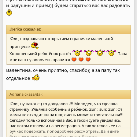
и радушный прием)) будем стараться вас вас радовать
Iberika сказал(а):
Юля, поздравляю с открытием странички маленькой
принцессе
Хорошенький ребятёнок растёт
Папа
мне ваш ну оооочень нравится
Валентина, очень приятно, спасибо)) а за папу так
отдельное
Adriana сказал(а):
Юля, ну наконец то дождались!!! Молодец, что сделала
страничку! Ульянка особенный ребенок. :sun: :sun: :sun: От
мамы не отходит ни на шаг, очень милая и трогательная!!!
Сегодня только вспоминала Вас, в такой суете увиделись,
нас потом отвлекли на регистрацию. А так хотелось ее на
ручках подержать, поподробнее рассмотреть. Да и дите
была немного в шоке от обстановки. Растите