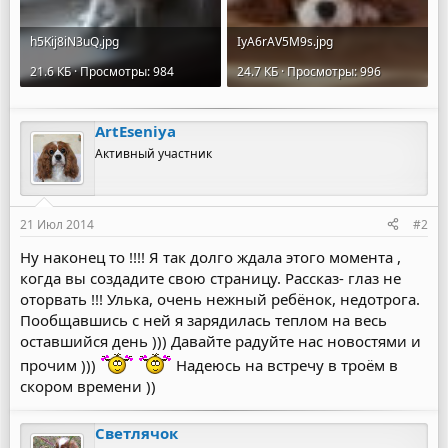
h5Kij8iN3uQ.jpg
IyA6rAV5M9s.jpg
21.6 КБ · Просмотры: 984
24.7 КБ · Просмотры: 996
ArtEseniya
Активный участник
21 Июл 2014
#2
Ну наконец то !!!! Я так долго ждала этого момента ,
когда вы создадите свою страницу. Рассказ- глаз не
оторвать !!! Улька, очень нежный ребёнок, недотрога.
Пообщавшись с ней я зарядилась теплом на весь
оставшийся день ))) Давайте радуйте нас новостями и
прочим )))
Надеюсь на встречу в троём в
скором времени ))
Светлячок