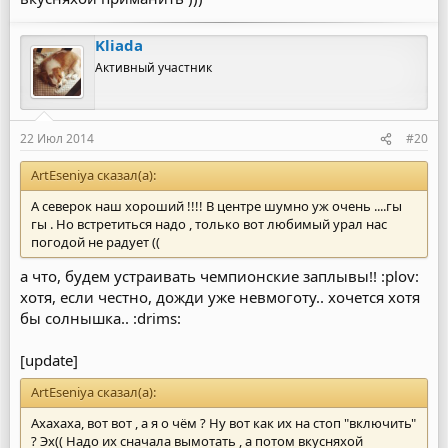
Kliada
Активный участник
22 Июл 2014
#20
ArtEseniya сказал(а):
А северок наш хороший !!!! В центре шумно уж очень ....гы
гы . Но встретиться надо , только вот любимый урал нас
погодой не радует ((
а что, будем устраивать чемпионские заплывы!! :plov:
хотя, если честно, дожди уже невмоготу.. хочется хотя
бы солнышка.. :drims:
[update]
ArtEseniya сказал(а):
Ахахаха, вот вот , а я о чём ? Ну вот как их на стоп "включить"
? Эх(( Надо их сначала вымотать , а потом вкусняхой