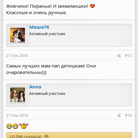
Живчики! Пираньи! И мимимишки!
Классные и очень ручные.
Маша76
Активный участник
27 Сен 2016
#13
Самых лучших мам-пап детишкам! Они
очаровательны)))
Anna
Активный участник
27 Сен 2016
#14
LELIWA сказал(а):