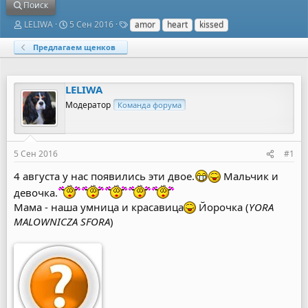
Поиск
А
Д
Т
LELIWA
5 Сен 2016
amor
heart
kissed
в
а
е
т
т
г
Предлагаем щенков
о
а
и
р
н
т
а
LELIWA
е
ч
м
а
Модератор
Команда форума
ы
л
а
5 Сен 2016
#1
4 августа у нас появились эти двое.
Мальчик и
девочка.
Мама - наша умница и красавица
Йорочка (
YORA
MALOWNICZA SFORA
)