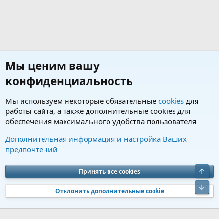
Мы ценим вашу
конфиденциальность
Мы используем некоторые обязательные
cookies
для
работы сайта, а также дополнительные cookies для
обеспечения максимального удобства пользователя.
Предлагаем щенков
Дополнительная информация и настройка Ваших
предпочтений
Cookies
Charm by DCom
Russian (RU)
Обратная связь
Условия и правила
Принять все cookies
Политика конфиденциальности
Помощь
R
S
S
Отклонить дополнительные cookie
®
Community platform by XenForo
© 2010-2026 XenForo Ltd.
Перевод от
®
Jumuro
|
Media embeds via s9e/MediaSites