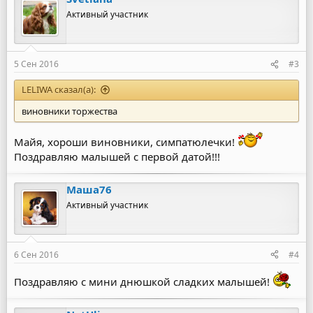
к
ц
Активный участник
и
и
:
5 Сен 2016
#3
LELIWA сказал(а):
виновники торжества
Майя, хороши виновники, симпатюлечки!
Поздравляю малышей с первой датой!!!
Маша76
Активный участник
6 Сен 2016
#4
Поздравляю с мини днюшкой сладких малышей!