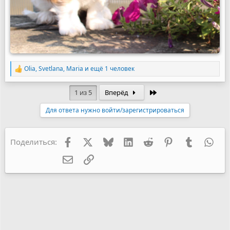
Olia
,
Svetlana
,
Maria
и ещё 1 человек
Р
е
а
Последняя
1 из 5
Вперёд
к
ц
Для ответа нужно войти/зарегистрироваться
и
и
:
Facebook
X
Bluesky
LinkedIn
Reddit
Pinterest
Tumblr
Wha
Поделиться:
Электронная почта
Ссылка