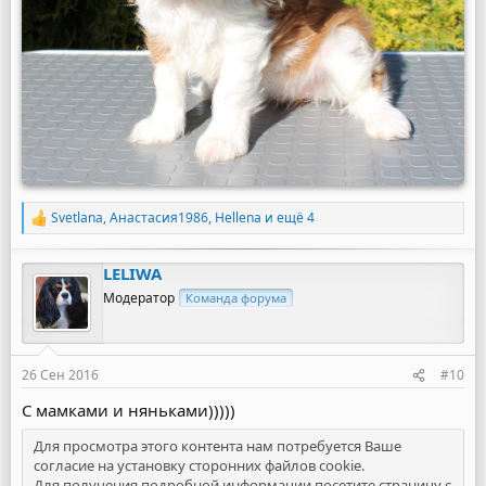
Svetlana
,
Анастасия1986
,
Hellena
и ещё 4
Р
е
а
LELIWA
к
ц
Модератор
Команда форума
и
и
:
26 Сен 2016
#10
С мамками и няньками)))))
Для просмотра этого контента нам потребуется Ваше
согласие на установку сторонних файлов cookie.
Для получения подробной информации посетите страницу с