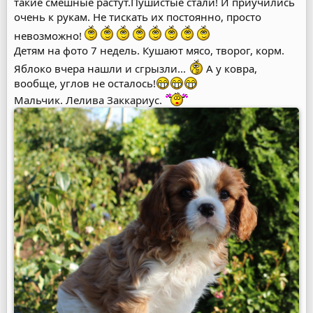
такие смешные растут.Пушистые стали! И приучились
очень к рукам. Не тискать их постоянно, просто
невозможно!
Детям на фото 7 недель. Кушают мясо, творог, корм.
Яблоко вчера нашли и сгрызли...
А у ковра,
вообще, углов не осталось!
Мальчик. Лелива Заккариус.