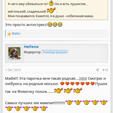
А чего ему обижаться то!
Он и есть пушистик ,
мягонький, сладенький
.
Мне понравился. Кажется, я в душе - кобелиная мама.
Это просто антистресс!
Maksi
Р
е
а
Hellena
к
ц
Модератор
Команда форума
и
и
:
1 Окт 2016
#19
Майя!!! Эта парочка мне такая родная….)))))) Смотрю и
любуюсь на родные моськи.
Пушок
так на Фимочку похож…….
Самых лучших им мампап!!!!!!!!!!!