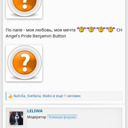
По папе - моя любовь, моя мечта
CH
Angel’s Pride Benjamin Button
NatUlia
,
Svetlana
,
Maksi
и ещё 1 человек
Р
е
а
LELIWA
к
ц
Модератор
Команда форума
и
и