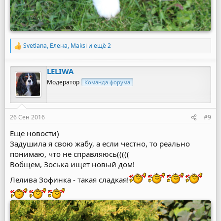
Svetlana
,
Елена
,
Maksi
и ещё 2
Р
е
а
LELIWA
к
ц
Модератор
Команда форума
и
и
:
26 Сен 2016
#9
Еще новости)
Задушила я свою жабу, а если честно, то реально
понимаю, что не справляюсь(((((
Вобщем, Зоська ищет новый дом!
Лелива Зофинка - такая сладкая!