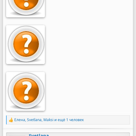
Елена
,
Svetlana
,
Maksi
и ещё 1 человек
Р
е
а
Svetlana