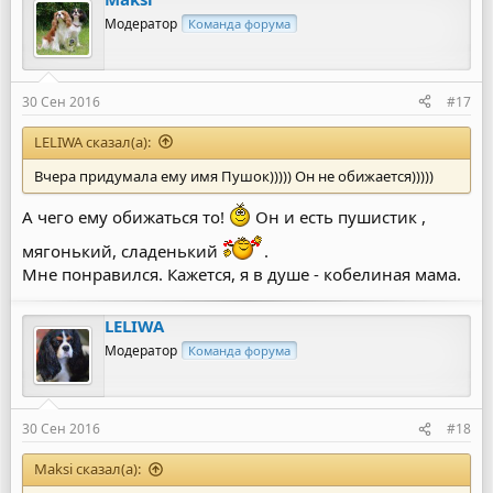
к
ц
Модератор
Команда форума
и
и
:
30 Сен 2016
#17
LELIWA сказал(а):
Вчера придумала ему имя Пушок))))) Он не обижается)))))
А чего ему обижаться то!
Он и есть пушистик ,
мягонький, сладенький
.
Мне понравился. Кажется, я в душе - кобелиная мама.
LELIWA
Модератор
Команда форума
30 Сен 2016
#18
Maksi сказал(а):