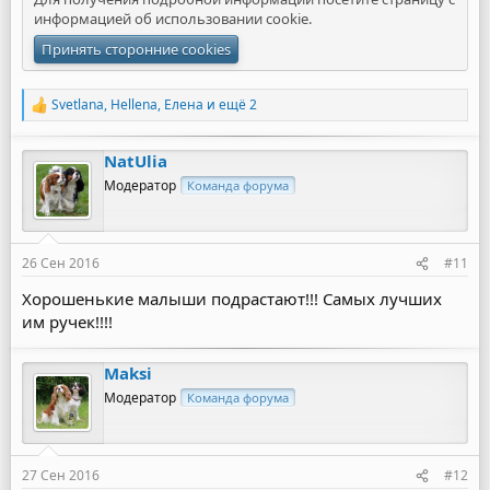
информацией об
использовании cookie
.
Принять сторонние cookies
Svetlana
,
Hellena
,
Елена
и ещё 2
Р
е
а
NatUlia
к
ц
Модератор
Команда форума
и
и
:
26 Сен 2016
#11
Хорошенькие малыши подрастают!!! Самых лучших
им ручек!!!!
Maksi
Модератор
Команда форума
27 Сен 2016
#12