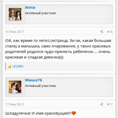
а
Anna
к
ц
Активный участник
и
и
:
16 Янв 2017
#16
Ой, как время то летит,сестрица, Зи-зи, какая большая
стала) а малышка, само очарование, у таких красивых
родителей родился чудо-прелесть ребятенок.... очень
красивая и сладкая девочка)))
LELIWA
Р
е
а
Маша76
к
ц
Активный участник
и
и
:
17 Янв 2017
#17
Шладулечка! И имя красивущее!!!