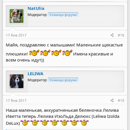
NatUlia
Модератор
Команда форума
17 Янв 2017
#18
Майя, поздравляю с малышами! Маленькие щекастые
плюшики!
Имена красивые и
всем очень идут))
LELIWA
Модератор
Команда форума
17 Янв 2017
#19
Наша маленькая, аккуратненькая беляночка Лелива
Иветта теперь Лелива ИзоЛьда Делюкс (Leliwa Izolda
DeLux)