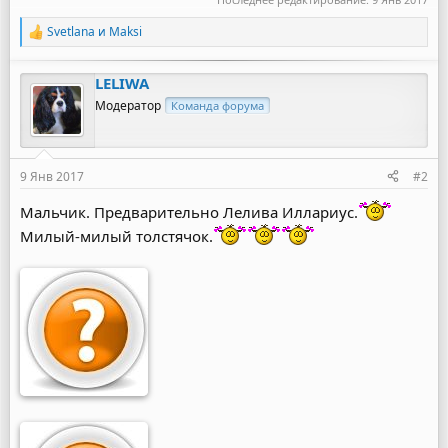
Svetlana
и
Maksi
Р
е
а
LELIWA
к
ц
Модератор
Команда форума
и
и
:
9 Янв 2017
#2
Мальчик. Предварительно Лелива Иллариус.
Милый-милый толстячок.