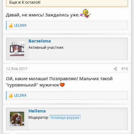
Еще ж К остался!
Давай, не жмись! Заждались уже.
LELIWA
Р
е
а
Barselona
к
ц
Активный участник
и
и
:
12 Янв 2017
#10
Ой, какие милаши! Позлравляю! Мальчик такой
"суровенький" мужичок
LELIWA
Р
е
а
Hellena
к
ц
Модератор
Команда форума
и
и
: