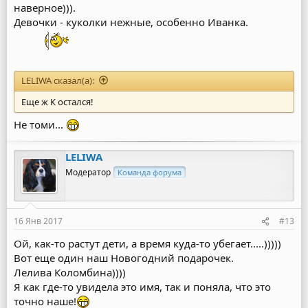
наверное))).
Девочки - куколки нежные, особенно Иванка.
LELIWA сказал(а):
Еще ж К остался!
Не томи...
LELIWA
Модератор
Команда форума
16 Янв 2017
#13
Ой, как-то растут дети, а время куда-то убегает.....)))))
Вот еще один наш Новогодний подарочек.
Лелива Коломбина))))
Я как где-то увидела это имя, так и поняла, что это
точно наше!