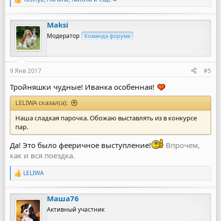
Р
е
а
Maksi
к
ц
Модератор
Команда форума
и
и
:
9 Янв 2017
#5
Тройняшки чудные! Иванка особенная!
LELIWA сказал(а):
Наша сладкая парочка. Обожаю выставлять из в конкурсе
пар.
Да! Это было фееричное выступление!
Впрочем,
как и вся поездка.
LELIWA
Р
е
а
Маша76
к
ц
Активный участник
и