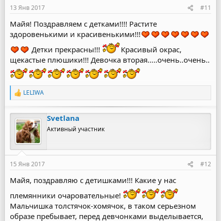
13 Янв 2017
#11
Майя! Поздравляем с детками!!!! Растите
здоровенькими и красивенькими!!!
Детки прекрасны!!!
Красивый окрас,
щекастые плюшики!!! Девочка вторая…..очень..очень..
LELIWA
Р
е
а
Svetlana
к
ц
Активный участник
и
и
:
15 Янв 2017
#12
Майя, поздравляю с детишками!!! Какие у нас
племянники очаровательные!
Мальчишка толстячок-хомячок, в таком серьезном
образе пребывает, перед девчонками выделывается,