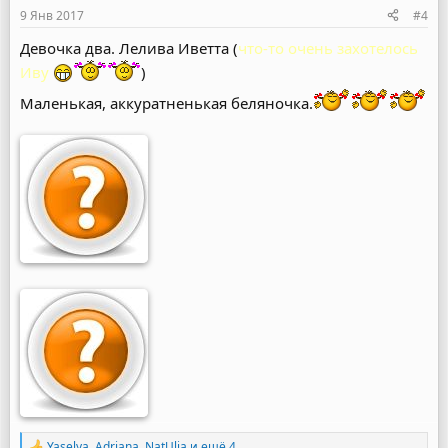
9 Янв 2017
#4
Девочка два. Лелива Иветта (
что-то очень захотелось
Иву
)
Маленькая, аккуратненькая беляночка.
Yaselya
,
Adriana
,
NatUlia
и ещё 4