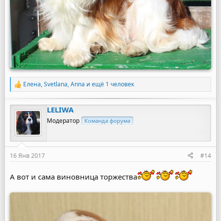
Елена
,
Svetlana
,
Anna
и ещё 1 человек
Р
е
а
LELIWA
к
ц
Модератор
Команда форума
и
и
:
16 Янв 2017
#14
А вот и сама виновница торжества