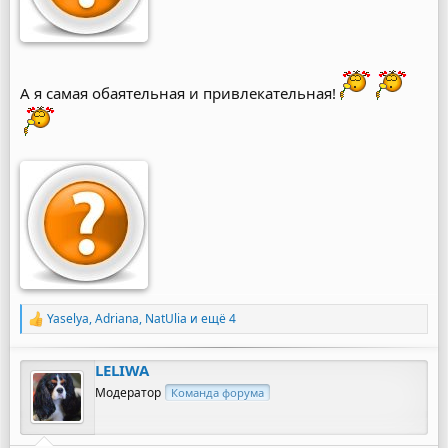
А я самая обаятельная и привлекательная!
Yaselya
,
Adriana
,
NatUlia
и ещё 4
Р
е
а
LELIWA
к
ц
Модератор
Команда форума
и
и
: