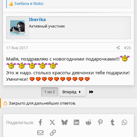
Svetlana
и
Maksi
Р
е
а
Iberika
к
ц
Активный участник
и
и
:
17 Янв 2017
#20
Майя, поздравляю с новогодними подарочками!!!
Это ж надо. столько красоты девчонки тебе подарили!
Умнички!
Последняя
1 из 2
Вперёд
Закрыто для дальнейших ответов.
Facebook
X
Bluesky
LinkedIn
Reddit
Pinterest
Tumblr
Wha
Поделиться:
Электронная почта
Ссылка