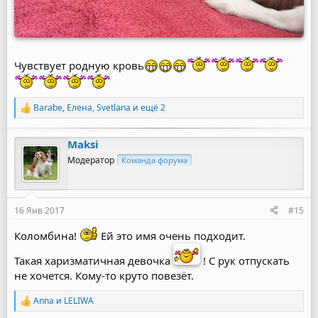
Чувствует родную кровь
Barabe
,
Елена
,
Svetlana
и ещё 2
Р
е
а
Maksi
к
ц
Модератор
Команда форума
и
и
:
16 Янв 2017
#15
Коломбина!
Ей это имя очень подходит.
Такая харизматичная девочка
! С рук отпускать
не хочется. Кому-то круто повезёт.
Anna
и
LELIWA
Р
е