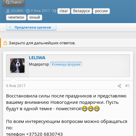
Поиск
А
Д
Т
LELIWA
9 Янв 2017
clear
беларуси
россии
в
а
е
чемпион
юный
т
т
г
о
а
и
Предлагаем щенков
р
н
т
а
е
ч
Закрыто для дальнейших ответов.
м
а
ы
л
а
LELIWA
Модератор
Команда форума
9 Янв 2017
#1
Восстановила силы после праздников и представляю
вашему вниманию Новогодние подарочки. Пусть
будут в одной темке - поместятся!
По всем интересующим вопросам можно обращаться
по:
телефон +37520 6830743