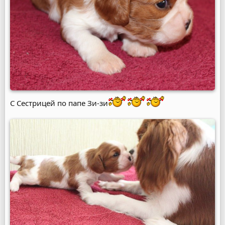
С Сестрицей по папе Зи-зи