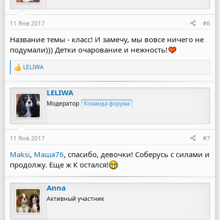
и
:
11 Янв 2017
#6
Название темы - класс! И замечу, мы вовсе ничего не
подумали))) Детки очарование и нежность!
LELIWA
Р
е
а
LELIWA
к
ц
Модератор
Команда форума
и
и
:
11 Янв 2017
#7
Maksi
,
Маша76
, спасибо, девочки! Соберусь с силами и
продолжу. Еще ж К остался!
Anna
Активный участник