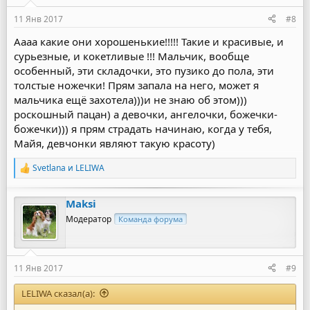
11 Янв 2017
#8
Аааа какие они хорошенькие!!!!! Такие и красивые, и
сурьезные, и кокетливые !!! Мальчик, вообще
особенный, эти складочки, это пузико до пола, эти
толстые ножечки! Прям запала на него, может я
мальчика ещё захотела)))и не знаю об этом)))
роскошный пацан) а девочки, ангелочки, божечки-
божечки))) я прям страдать начинаю, когда у тебя,
Майя, девчонки являют такую красоту)
Svetlana
и
LELIWA
Р
е
а
Maksi
к
ц
Модератор
Команда форума
и
и
:
11 Янв 2017
#9
LELIWA сказал(а):