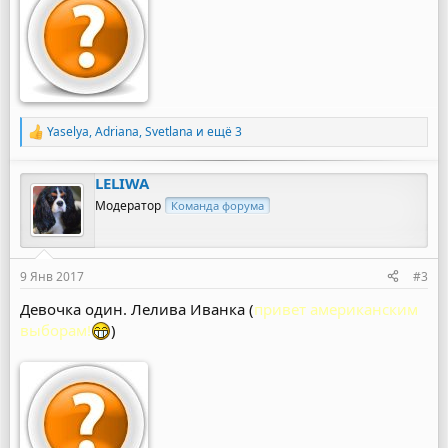
Yaselya
,
Adriana
,
Svetlana
и ещё 3
Р
е
а
LELIWA
к
ц
Модератор
Команда форума
и
и
:
9 Янв 2017
#3
Девочка один. Лелива Иванка (
привет американским
выборам!
)