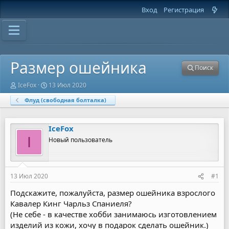
Вход
Регистрация
Размер ошейника
Поиск
А
Д
IceFox
13 Июл 2020
в
а
Флуд (свободная болталка)
т
т
о
а
р
н
т
а
IceFox
е
ч
I
Новый пользователь
м
а
ы
л
а
13 Июл 2020
#1
Подскажите, пожалуйста, размер ошейника взрослого
Кавалер Кинг Чарльз Спаниеля?
(Не себе - в качестве хобби занимаюсь изготовлением
изделий из кожи, хочу в подарок сделать ошейник.)