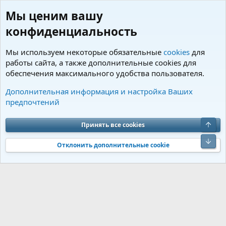
Мы ценим вашу
конфиденциальность
Мы используем некоторые обязательные
cookies
для
работы сайта, а также дополнительные cookies для
обеспечения максимального удобства пользователя.
Флуд (свободная болталка)
Дополнительная информация и настройка Ваших
предпочтений
Cookies
Charm by DCom
Russian (RU)
Обратная связь
Условия и правила
Верх
Принять все cookies
Политика конфиденциальности
Помощь
R
S
Низ
S
Отклонить дополнительные cookie
®
Community platform by XenForo
© 2010-2026 XenForo Ltd.
Перевод от
®
Jumuro
|
Media embeds via s9e/MediaSites