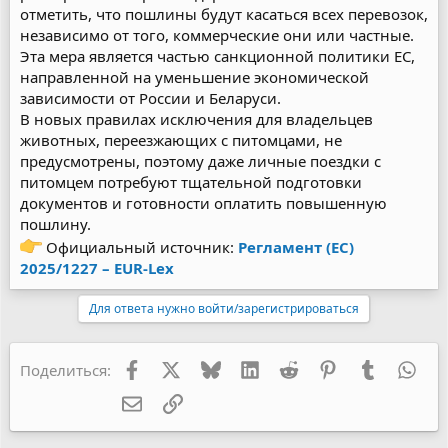
отметить, что пошлины будут касаться всех перевозок,
независимо от того, коммерческие они или частные.
Эта мера является частью санкционной политики ЕС,
направленной на уменьшение экономической
зависимости от России и Беларуси.
В новых правилах исключения для владельцев
животных, переезжающих с питомцами, не
предусмотрены, поэтому даже личные поездки с
питомцем потребуют тщательной подготовки
документов и готовности оплатить повышенную
пошлину.
Официальный источник:
Регламент (ЕС)
2025/1227 – EUR-Lex
Для ответа нужно войти/зарегистрироваться
Facebook
X
Bluesky
LinkedIn
Reddit
Pinterest
Tumblr
Wha
Поделиться:
Электронная почта
Ссылка