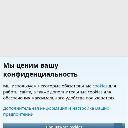
Мы ценим вашу
конфиденциальность
Мы используем некоторые обязательные
cookies
для
работы сайта, а также дополнительные cookies для
обеспечения максимального удобства пользователя.
Поездки с собаками (правила ввоза и вывоза за рубе
Дополнительная информация и настройка Ваших
предпочтений
Cookies
Charm by DCom
Russian (RU)
Обратная связь
Условия и правила
Верх
Принять все cookies