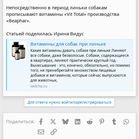
Непосредственно в период линьки собакам
прописывают витамины «Vit Total» производства
«Beaphar».
Статьей поделилась Ирина Видус
Витамины для собак при линьке
Какие витамины давать собаке при линьке Линяют
все собаки, даже безволосые. Собаки, содержащиеся
в квартирах, линяют практически круглый год.
Вычесывание - это, конечно, обязательно, но помимо
того, не пренебрегайте множеством пищевых
добавок и витаминов, которые сейчас выпускаются
для животных,
wolcha.ru
Для ответа нужно войти/зарегистрироваться
Facebook
X
Bluesky
LinkedIn
Reddit
Pinterest
Tumblr
Wha
Поделиться:
Электронная почта
Ссылка