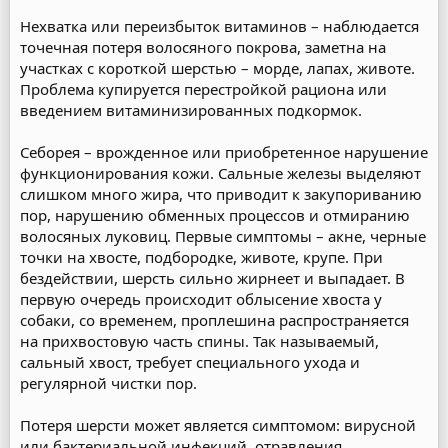
Нехватка или переизбыток витаминов – наблюдается
точечная потеря волосяного покрова, заметна на
участках с короткой шерстью – морде, лапах, животе.
Проблема купируется перестройкой рациона или
введением витаминизированных подкормок.
Себорея – врожденное или приобретенное нарушение
функционирования кожи. Сальные железы выделяют
слишком много жира, что приводит к закупориванию
пор, нарушению обменных процессов и отмиранию
волосяных луковиц. Первые симптомы – акне, черные
точки на хвосте, подбородке, животе, крупе. При
бездействии, шерсть сильно жирнеет и выпадает. В
первую очередь происходит облысение хвоста у
собаки, со временем, проплешина распространяется
на прихвостовую часть спины. Так называемый,
сальный хвост, требует специального ухода и
регулярной чистки пор.
Потеря шерсти может является симптомом: вирусной
или бактериальной инфекций, отравления,