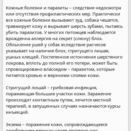
Кожные болезни и паразиты – следствие недосмотра
или отсутствия профилактических мер. Практически
все кожные болезни вызывают зуд, собака чешется,
травмирует кожу и вырывает шерсть зубами, пытаясь
убить паразитов. У многих питомцев наблюдается
врожденна аллергия на секрет (слюну) блох.
Облысение ушей у собак вследствие расчесов
указывает на наличие блох, стригущего лишая,
ушных клещей. Постепенное истончение шерстяного
покрова, вплоть до полной его потери, может быть
спровоцировано власоедом – паразитом, которые
питается кровью и верхними слоями кожи.
Стригущий лишай – грибковая инфекция,
поражающая большие участки кожи. Заражение
происходит контактным путем, лечится местной
терапией, в запущенных случаях назначаются курсы
инъекций.
Экзема – поражение кожи, сопровождающееся
огрублением верхних слоев эпителия или