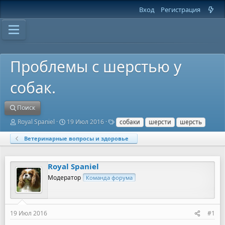
Вход
Регистрация
Проблемы с шерстью у
собак.
Поиск
А
Д
Т
Royal Spaniel
19 Июл 2016
собаки
шерсти
шерсть
в
а
е
т
т
г
Ветеринарные вопросы и здоровье
о
а
и
р
н
т
а
Royal Spaniel
е
ч
м
а
Модератор
Команда форума
ы
л
а
19 Июл 2016
#1