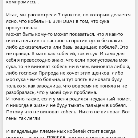
компромиссы.
Итак, мы рассмотрели 7 пунктов, по которым делается
ясно, что кобель НЕ ВИНОВАТ в том, что сука
пропустовала.
Может быть кому-то может показаться, что я как-то
очень негативно настроена против сук и без каких-
либо доказательств или базы защищаю кобелей. Это
не правда. Я мать как кобелей, так и сук. И сама для
себя я превосходно знаю, что если пропустовала моя
сука, то не виноват кобель ни в чем, виновата либо я,
либо госпожа Природа не хочет этих щенков, либо
моя сука чем-то больна, и тут опять виновата буду
только я, как заводчица, что вовремя не поняла и не
разобралась, что у моей суки проблема.
И точно также, если у меня родился неудачный помет,
я никогда в жизни не буду тыкать пальцем в кобеля.
Потому что не виноват кобель. Никто не виноват. Вот
гены так легли.
И владельцем племенных кобелей стоит всегда
помнить, и знать ПРЕЖДЕ, чем мы развязали своего