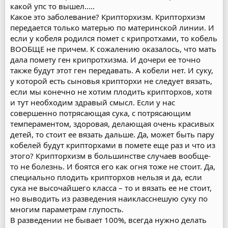
какой упс то вышел.....
Какое это заболевание? Крипторхизм. Крипторхизм
передается только матерью по материнской линии. И
если у кобеля родился помет с крипротхами, то кобель
ВООБЩЕ не причем. К сожалению оказалось, что мать
дала помету ген крипротхизма. И дочери ее точно
также будут этот ген передавать. А кобели нет. И суку,
у которой есть сыновья крипторхи не следует вязать,
если мы конечно не хотим плодить крипторхов, хотя
и тут необходим здравый смысл. Если у нас
совершенно потрясающая сука, с потрясающим
темпераментом, здоровая, делающая очень красивых
детей, то стоит ее вязать дальше. Да, может быть пару
кобелей будут крипторхами в помете еще раз и что из
этого? Крипторхизм в большинстве случаев вообще-
то не болезнь. И боятся его как огня тоже не стоит. Да,
специально плодить крипторхов нельзя и да, если
сука не высочайшего класса – то и вязать ее не стоит,
но выводить из разведения наикласснешую суку по
многим параметрам глупость.
В разведении не бывает 100%, всегда нужно делать