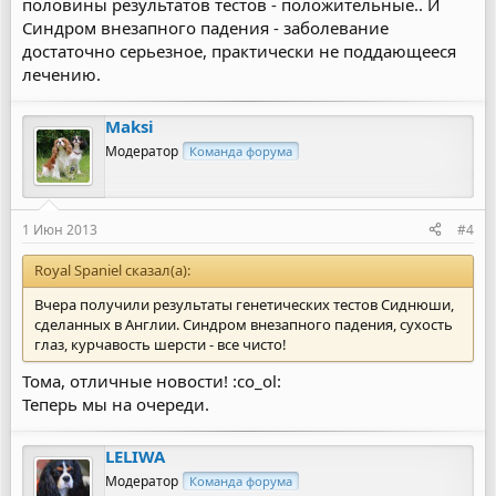
половины результатов тестов - положительные.. И
Синдром внезапного падения - заболевание
достаточно серьезное, практически не поддающееся
лечению.
Maksi
Модератор
Команда форума
1 Июн 2013
#4
Royal Spaniel сказал(а):
Вчера получили результаты генетических тестов Сиднюши,
сделанных в Англии. Синдром внезапного падения, сухость
глаз, курчавость шерсти - все чисто!
Тома, отличные новости! :co_ol:
Теперь мы на очереди.
LELIWA
Модератор
Команда форума