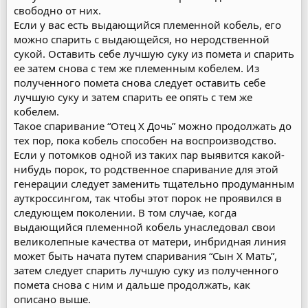
свободно от них.
Если у вас есть выдающийся племенной кобель, его
можно спарить с выдающейся, но неродственной
сукой. Оставить себе лучшую суку из помета и спарить
ее затем снова с тем же племенным кобелем. Из
полученного помета снова следует оставить себе
лучшую суку и затем спарить ее опять с тем же
кобелем.
Такое спаривание “Отец Х Дочь” можно продолжать до
тех пор, пока кобель способен на воспроизводство.
Если у потомков одной из таких пар выявится какой-
нибудь порок, то родственное спаривание для этой
генерации следует заменить тщательно продуманным
ауткроссингом, так чтобы этот порок не проявился в
следующем поколении. В том случае, когда
выдающийся племенной кобель унаследовал свои
великолепные качества от матери, инбридная линия
может быть начата путем спаривания “Сын Х Мать”,
затем следует спарить лучшую суку из полученного
помета снова с ним и дальше продолжать, как
описано выше.