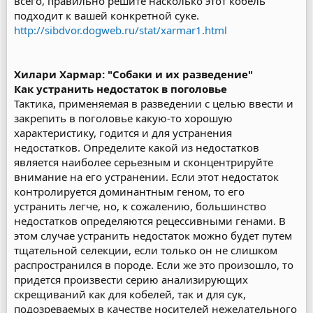
всего, правильно решите насколько этот кобель
подходит к вашей конкретной суке.
http://sibdvor.dogweb.ru/stat/xarmar1.html
Хилари Хармар: "Собаки и их разведение"
Как устранить недостаток в поголовье
Тактика, применяемая в разведении с целью ввести и
закрепить в поголовье какую-то хорошую
характеристику, годится и для устранения
недостатков. Определите какой из недостатков
является наиболее серьезным и сконцентрируйте
внимание на его устранении. Если этот недостаток
контролируется доминантным геном, то его
устранить легче, но, к сожалению, большинство
недостатков определяются рецессивными генами. В
этом случае устранить недостаток можно будет путем
тщательной селекции, если только он не слишком
распространился в породе. Если же это произошло, то
придется произвести серию анализирующих
скрещиваний как для кобелей, так и для сук,
подозреваемых в качестве носителей нежелательного