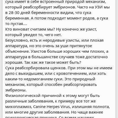
сука имеет в себе встроенный природой механизм,
который реабсорбирует эмбрионов. Часто на УЗИ мы
в 28-30 дней беременности видим, что сука
беременная. А потом подходит момент родов, а сука
то пустая....
Кто виноват считаем мы? Ну конечно же узист,
который увидел то, чего нет.
Безусловно, есть и неродивые узисты, или плохая
аппаратура, но это очень за уши притянутое
объяснение. Узистов больше хороших чем плохих, а
аппаратура в большинстве случаев тоже достаточно
хорошая. Так как же такое может быть?
Сука реабсорбировала щенков. При этом мы не имеем
дело с выкидышем, или с кровотечением, или хоть
каким-то недомоганием суки. Это природный
механизм, который способен реабсортировать
эмбрионы.
Физиологической причиной к этому могут быть
различные заболевания, к примеру все тот же
микоплазмоз, Canine Herpes Virus, излишняя полнота,
или многие другие заболевания. Но чаще важнее
психолоигческая причина. Со всеми нашими