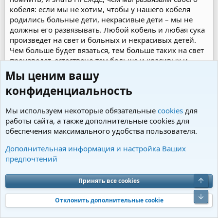
кобеля: если мы не хотим, чтобы у нашего кобеля
родились больные дети, некрасивые дети – мы не
должны его развязывать. Любой кобель и любая сука
произведет на свет и больных и некрасивых детей.
Чем больше будет вязаться, тем больше таких на свет
произведет, естествено тем больше и красивых и
здоровых. Обезопаситься от этого невозможно.
Мы ценим вашу
Владельцы племенных кобелей, гарантирующих, что
конфиденциальность
их кобель да никогда да точно нет, да вообще такого
не может быть, не имеет детей с дисплазом, или не
Мы используем некоторые обязательные
cookies
для
чемпионов, или не знаю что еще - просто либо совсем
работы сайта, а также дополнительные cookies для
непрофессионалы, либо не учавствуют в жизни своих
обеспечения максимального удобства пользователя.
детей, и просто не знают, либо совсем нечестные
люди. Такого не бывает.
Дополнительная информация и настройка Ваших
Поэтому прежде чем развязывать кобеля об этом
предпочтений
нужно хорошо подумать.
Верх
Принять все cookies
А любую нападку на своего кобеля нужно
воспринимать как комплимент. Если люди нападают –
Низ
Отклонить дополнительные cookie
значит завидуют, а если завидуют – значит есть чему
завидовать, так спасибо им огромное за комплимент.