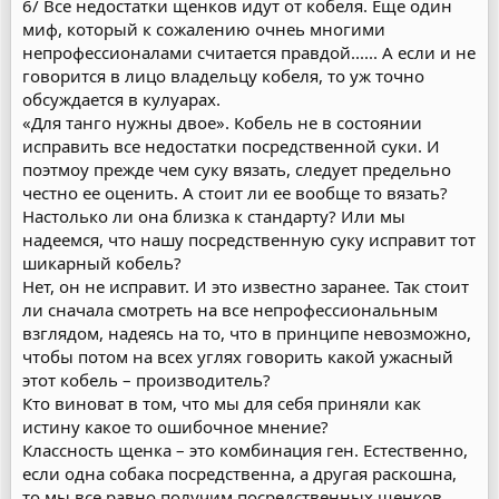
6/ Все недостатки щенков идут от кобеля. Еще один
миф, который к сожалению очнеь многими
непрофессионалами считается правдой...... А если и не
говорится в лицо владельцу кобеля, то уж точно
обсуждается в кулуарах.
«Для танго нужны двое». Кобель не в состоянии
исправить все недостатки посредственной суки. И
поэтмоу прежде чем суку вязать, следует предельно
честно ее оценить. А стоит ли ее вообще то вязать?
Настолько ли она близка к стандарту? Или мы
надеемся, что нашу посредственную суку исправит тот
шикарный кобель?
Нет, он не исправит. И это известно заранее. Так стоит
ли сначала смотреть на все непрофессиональным
взглядом, надеясь на то, что в принципе невозможно,
чтобы потом на всех углях говорить какой ужасный
этот кобель – производитель?
Кто виноват в том, что мы для себя приняли как
истину какое то ошибочное мнение?
Классность щенка – это комбинация ген. Естественно,
если одна собака посредственна, а другая раскошна,
то мы все равно получим посредственных щенков.