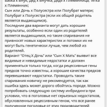
Бабка х Внук; Дед х Внучка; Дядя х Племянница; Тетка
х Племянник;
Сын или Дочь х Полусестра или Полубрат матери;
Полубрат х Полусестра (если их общий родитель
является выдающимся).
Последние два варианта могут дать хорошие
результаты, особенно если один из родителей
является выдающимся, но такие спаривания не
привносят новых характеристик и потомки их не
могут быть генетически лучше, чем любой из
родителей.
Вариант “Отец Х Дочь” или “Сын Х Мать” выявит все
видимые и невидимые недостатки и должен
применяться только тогда, когда рецессивные гены
предков точно известны, а хорошие качества предков
перевешивают недостатки. Проводить такие
спаривания новичку не рекомендуется, так как
ошибка здесь может дорого обойтись породе. Можно
попробовать следующую систему инбридинга при
условии, что в поголовье нет серьезных недостатков,
обусловленных рецессивным геном, что все ранее
полученное поголовье от этих производителей