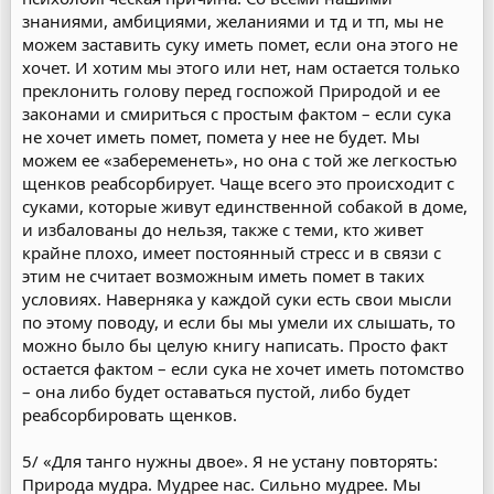
знаниями, амбициями, желаниями и тд и тп, мы не
можем заставить суку иметь помет, если она этого не
хочет. И хотим мы этого или нет, нам остается только
преклонить голову перед госпожой Природой и ее
законами и смириться с простым фактом – если сука
не хочет иметь помет, помета у нее не будет. Мы
можем ее «забеременеть», но она с той же легкостью
щенков реабсорбирует. Чаще всего это происходит с
суками, которые живут единственной собакой в доме,
и избалованы до нельзя, также с теми, кто живет
крайне плохо, имеет постоянный стресс и в связи с
этим не считает возможным иметь помет в таких
условиях. Наверняка у каждой суки есть свои мысли
по этому поводу, и если бы мы умели их слышать, то
можно было бы целую книгу написать. Просто факт
остается фактом – если сука не хочет иметь потомство
– она либо будет оставаться пустой, либо будет
реабсорбировать щенков.
5/ «Для танго нужны двое». Я не устану повторять:
Природа мудра. Мудрее нас. Сильно мудрее. Мы