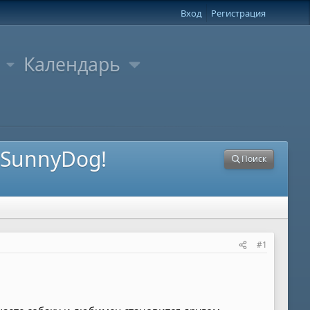
Вход
Регистрация
Календарь
 SunnyDog!
Поиск
#1