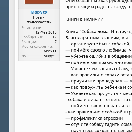
Они созданные как руководств
приносящим радость каждую 
Маруся
Новый
Книги в наличии
пользователь
Регистрация
Книга "Собака дома. Инстру
12 Фев 2018
Сообщения
12
Благодаря этим знаниям, вы
Реакции
7
— организуете быт с собакой,
Местоположение
— поймёте своего любимца (чт
Москва
— уберете ошибки в общении
Имя
Маруся
— поймёте как правильно ко
— Узнаете чем занять собаку,
— как правильно собаку оста
— приучите к процедурам — м
— как подружить ребенка и с
— Узнаете как приучить к мес
- собака и диван – ответы на
— поймёте как встречать и зн
- как правильно с собакой иг
— профилактика агрессии
— отучите собаку гадить дома
— научитесь сохранять целы