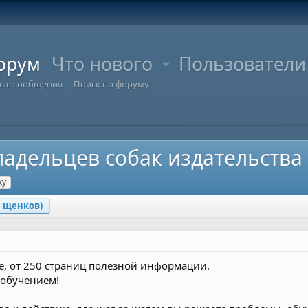
орум
Что нового
Пользователи
ые сообщения
Поиск по форуму
ладельцев собак издательства
ку
е щенков)
е, от 250 страниц полезной информации.
о обучением!