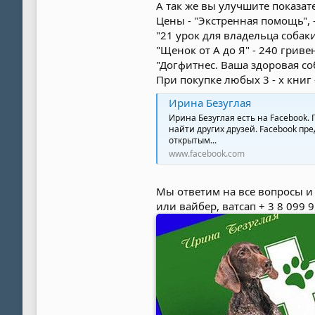
А так же вы улучшите показате
Цены - "Экстренная помощь", 
"21 урок для владельца собаки
"Щенок от А до Я" - 240 гриве
"Догфитнес. Ваша здоровая со
При покупке любых 3 - х книг
Ирина Безуглая
Ирина Безуглая есть на Facebook.
найти других друзей. Facebook пр
открытым...
www.facebook.com
Мы ответим на все вопросы 
или вайбер, ватсап + 3 8 099 