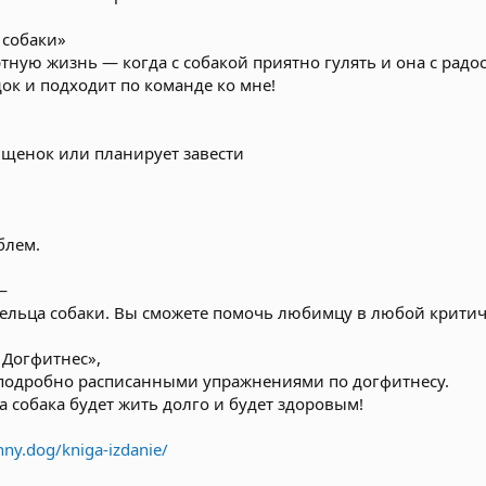
 собаки»
ную жизнь — когда с собакой приятно гулять и она с радос
док и подходит по команде ко мне!
ть щенок или планирует завести
блем.
—
ельца собаки. Вы сможете помочь любимцу в любой критич
 Догфитнес»,
 подробно расписанными упражнениями по догфитнесу.
а собака будет жить долго и будет здоровым!
nny.dog/kniga-izdanie/