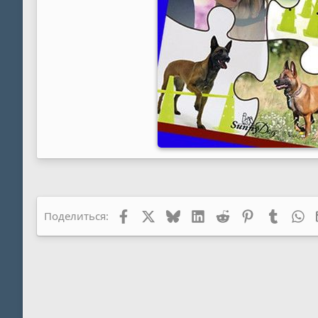
Facebook
X
Bluesky
LinkedIn
Reddit
Pinterest
Tumblr
Wh
Поделиться: