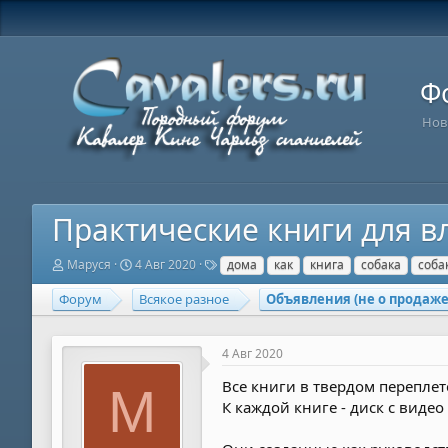
Ф
Нов
Практические книги для в
А
Д
Т
Маруся
4 Авг 2020
дома
как
книга
собака
соба
в
а
е
т
т
г
Форум
Всякое разное
Объявления (не о продаж
о
а
и
р
н
т
а
4 Авг 2020
е
ч
м
а
Все книги в твердом переплет
М
ы
л
К каждой книге - диск с виде
а