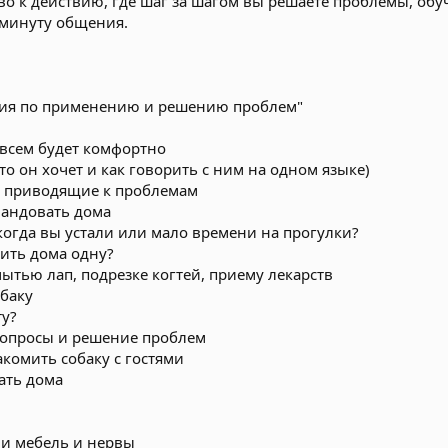
о к действию, где шаг за шагом вы решаете проблемы, обу
минуту общения.
кция по применению и решению проблем"
 всем будет комфортно
о он хочет и как говорить с ним на одном языке)
 приводящие к проблемам
мандовать дома
 когда вы устали или мало времени на прогулки?
вить дома одну?
ытью лап, подрезке когтей, приему лекарств
обаку
ту?
 вопросы и решение проблем
акомить собаку с гостями
рать дома
ми мебель и нервы