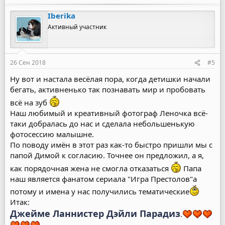
Iberika
Активный участник
26 Сен 2018
#5
Ну вот и настала весёлая пора, когда детишки начали
бегать, активненько так познавать мир и пробовать
всё на зуб
Наш любимый и креативный фотограф Леночка всё-
таки добралась до нас и сделала небольшенькую
фотосессию малышне.
По поводу имён в этот раз как-то быстро пришли мы с
папой Димой к согласию. Точнее он предложил, а я,
как порядочная жена не смогла отказаться
Папа
наш является фанатом сериала "Игра Престолов"а
потому и имена у нас получились тематические
Итак:
Джейме Ланнистер Дэйли Парадиз
.