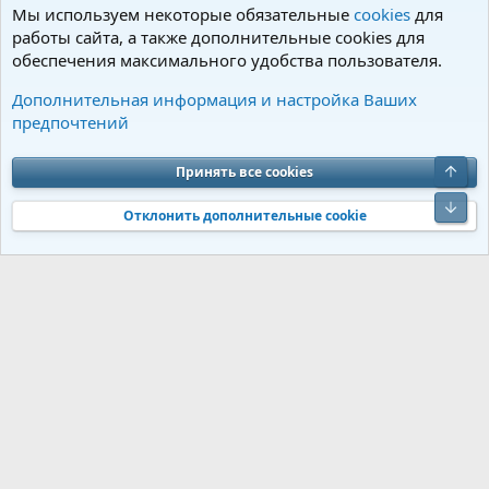
Мы используем некоторые обязательные
cookies
для
работы сайта, а также дополнительные cookies для
обеспечения максимального удобства пользователя.
Предлагаем щенков
Дополнительная информация и настройка Ваших
предпочтений
Cookies
Charm by DCom
Russian (RU)
Обратная связь
Условия и правила
Верх
Принять все cookies
Политика конфиденциальности
Помощь
R
S
Низ
S
Отклонить дополнительные cookie
®
Community platform by XenForo
© 2010-2026 XenForo Ltd.
Перевод от
®
Jumuro
|
Media embeds via s9e/MediaSites