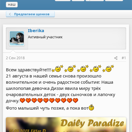
в
а
е
наш
т
т
г
о
а
и
Предлагаем щенков
р
н
т
а
е
ч
Iberika
м
а
ы
л
Активный участник
а
2 Сен 2018
#1
Всем здравствуйте!!!!
21 августа в нашей семье снова произошло
волнительное и очень радостное событие: Наша
шилопопая девочка Диззи явила миру трёх
очаровательных деток - двух сыночков и лапочку
дочку.
Фото малышей чуть позже, а пока вот