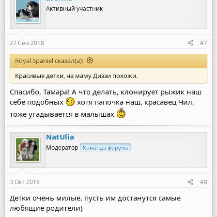
Активный участник
27 Сен 2018
#7
Royal Spaniel сказал(а):
Красивые детки, на маму Диззи похожи.
Спасибо, Тамара! А что делать, клонирует рыжик наш
себе подобных
хотя папочка наш, красавец Чил,
тоже угадывается в малышах
NatUlia
Модератор
Команда форума
3 Окт 2018
#8
Детки очень милые, пусть им достанутся самые
любящие родители)