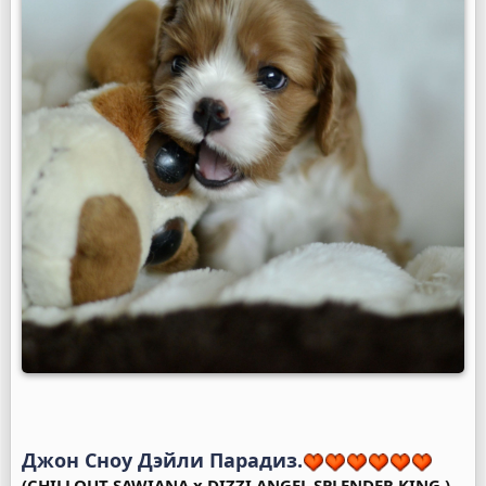
Джон Сноу Дэйли Парадиз.
(CHILLOUT SAWIANA x DIZZI ANGEL SPLENDER KING )