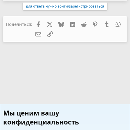
Для ответа нужно войти/зарегистрироваться
Facebook
X
Bluesky
LinkedIn
Reddit
Pinterest
Tumblr
Wha
Поделиться:
Электронная почта
Ссылка
Мы ценим вашу
конфиденциальность