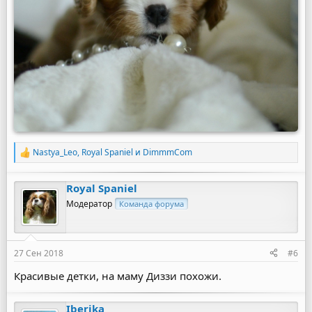
Nastya_Leo
,
Royal Spaniel
и
DimmmCom
Р
е
а
Royal Spaniel
к
ц
Модератор
Команда форума
и
и
:
27 Сен 2018
#6
Красивые детки, на маму Диззи похожи.
Iberika