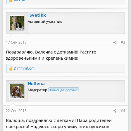
Р
е
а
_Svetikk_
к
ц
Активный участник
и
и
:
17 Сен 2018
#3
Поздравляю, Валечка с детками!!! Растите
здоровенькими и крепенькими!!!
DimmmCom
Р
е
а
Hellena
к
ц
Модератор
Команда форума
и
и
:
22 Сен 2018
#4
Валюша, поздравляю с детками! Пара родителей
прекрасна! Надеюсь скоро увижу этих пупсиков!