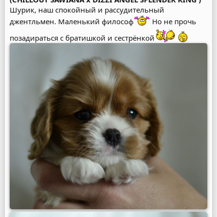
Шурик, наш спокойный и рассудительный
джентльмен. Маленький философ
Но не прочь
позадираться с братишкой и сестрёнкой