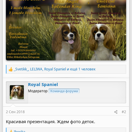
_Svetikk_
,
LELIWA
,
Royal Spaniel
и ещё 1 человек
Р
е
а
Royal Spaniel
к
ц
Модератор
Команда форума
и
и
:
2 Сен 2018
#2
Красивая презентация. Ждем фото деток.
Iberika