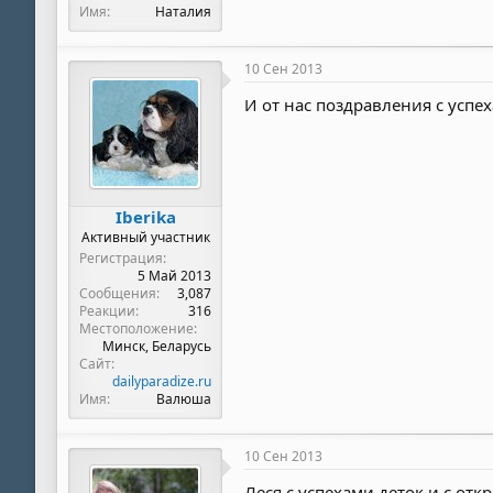
Имя
Наталия
10 Сен 2013
И от нас поздравления с успеха
Iberika
Активный участник
Регистрация
5 Май 2013
Сообщения
3,087
Реакции
316
Местоположение
Минск, Беларусь
Сайт
dailyparadize.ru
Имя
Валюша
10 Сен 2013
Леся,с успехами деток и с отк