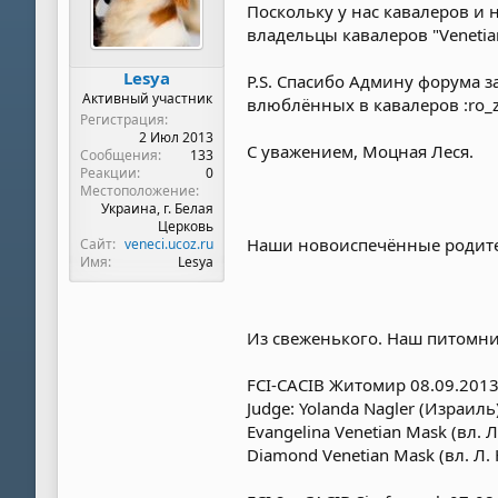
Поскольку у нас кавалеров и
владельцы кавалеров "Venetian
Lesya
P.S. Спасибо Админу форума з
Активный участник
влюблённых в кавалеров :ro_z
Регистрация
2 Июл 2013
С уважением, Моцная Леся.
Сообщения
133
Реакции
0
Местоположение
Украина, г. Белая
Церковь
Наши новоиспечённые родители
Сайт
veneci.ucoz.ru
Имя
Lesya
Из свеженького. Наш питомни
FCI-CACIB Житомир 08.09.201
Judge: Yolanda Nagler (Израиль
Evangelina Venetian Mask (вл. 
Diamond Venetian Mask (вл. Л.