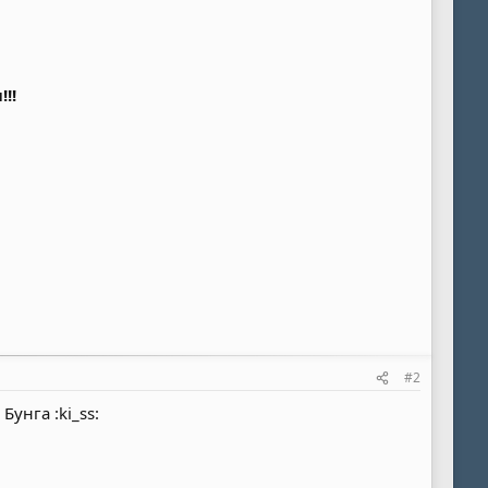
!!
#2
Бунга :ki_ss: