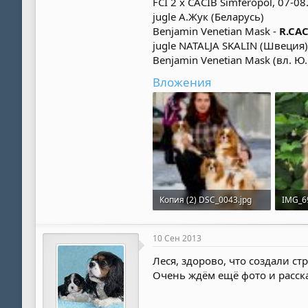
FCI 2 x CACIB Simferopol, 07-0
jugle A.Жук (Беларусь)
Benjamin Venetian Mask -
R.CAC
jugle NATALJA SKALIN (Швеция)
Benjamin Venetian Mask (вл. Ю
Вложения
Копия (2) DSC_0043.jpg
IMG_6
97.8 КБ · Просмотры: 2,263
10 Сен 2013
Леся, здорово, что создали стр
Очень ждём ещё фото и рассказ