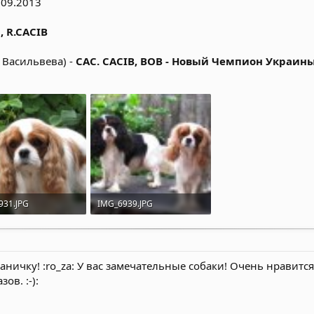
8.09.2013
, R.CACIB
. Васильвева) -
CAC. CACIB, BOB - Новый Чемпион Украины!
931.JPG
IMG_6939.JPG
84.7 КБ · Просмотры: 2,225
94.1 КБ · Просмотры: 2,180
аничку! :ro_za: У вас замечательные собаки! Очень нравится 
ов. :-):