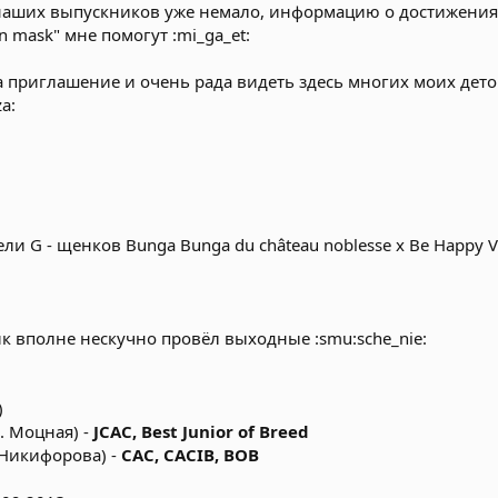
 наших выпускников уже немало, информацию о достижениях
 mask" мне помогут :mi_ga_et:
а приглашение и очень рада видеть здесь многих моих дет
a:
 G - щенков Bunga Bunga du château noblesse х Be Happy V
к вполне нескучно провёл выходные :smu:sche_nie:
3
)
Л. Моцная) -
JCAC, Best Junior of Breed
 Никифорова) -
CAC, CACIB, BOB