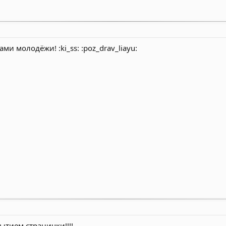
ми молодёжи! :ki_ss: :poz_drav_liayu:
рытием странички!!!!