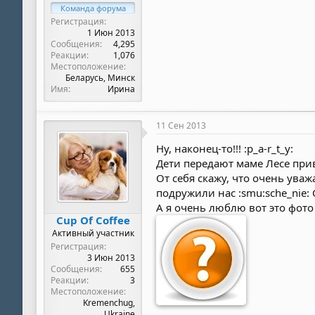
Команда форума
Регистрация
1 Июн 2013
Сообщения
4,295
Реакции
1,076
Местоположение
Беларусь, Минск
Имя
Ирина
11 Сен 2013
Ну, наконец-то!!! :p_a-r_t_y:
Дети передают маме Лесе прив
От себя скажу, что очень ув
подружили нас :smu:sche_nie:
А я очень люблю вот это фото
Cup Of Coffee
Активный участник
Регистрация
3 Июн 2013
Сообщения
655
Реакции
3
Местоположение
Kremenchug,
Ukraine