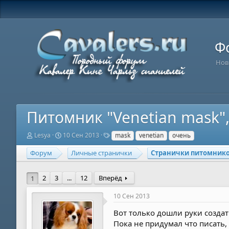
Ф
Нов
Питомник "Venetian mask",
А
Д
Т
Lesya
10 Сен 2013
mask
venetian
очень
в
а
е
т
т
г
Форум
Личные странички
Странички питомник
о
а
и
р
н
т
а
2
3
...
12
Вперёд
1
е
ч
м
а
10 Сен 2013
ы
л
а
Вот только дошли руки создат
Пока не придумал что писать,