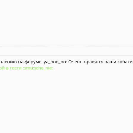
лению на форуме :ya_hoo_oo: Очень нравятся ваши собаки и 
й в гости :smu:sche_nie: