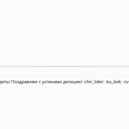
еть! Поздравляю с успехами детишек! :chir_lider: :ku_bok: :cv