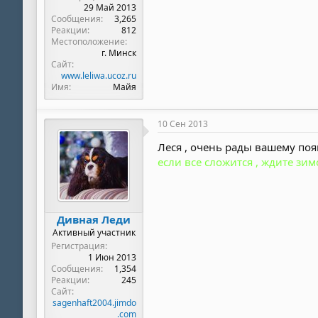
29 Май 2013
Сообщения
3,265
Реакции
812
Местоположение
г. Минск
Сайт
www.leliwa.ucoz.ru
Имя
Майя
10 Сен 2013
Леся , очень рады вашему появ
если все сложится , ждите зимо
Дивная Леди
Активный участник
Регистрация
1 Июн 2013
Сообщения
1,354
Реакции
245
Сайт
sagenhaft2004.jimdo
.com