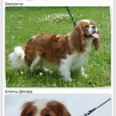
Беатричи
Бланш Декард