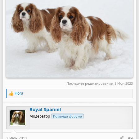
Последнее редактирование:
8 Июл 2023
Flora
Р
е
а
Royal Spaniel
к
ц
Модератор
Команда форума
и
и
:
3 Июн 2013
#9