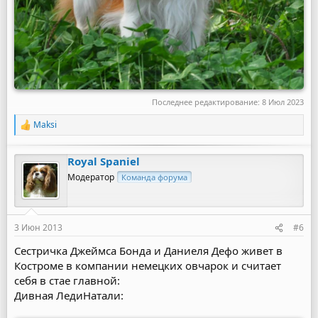
Последнее редактирование:
8 Июл 2023
Maksi
Р
е
а
Royal Spaniel
к
ц
Модератор
Команда форума
и
и
:
3 Июн 2013
#6
Сестричка Джеймса Бонда и Даниеля Дефо живет в
Костроме в компании немецких овчарок и считает
себя в стае главной:
Дивная ЛедиНатали: