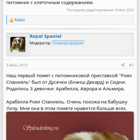
питомник с клеточным содержанием.
Последнее редактирование:
8 Июл 2023
Maksi
Р
е
а
Royal Spaniel
к
ц
Модератор
Команда форума
и
и
:
3 Июн 2013
#7
Наш первый помет с питомниковой приставкой "Роял
Спаниель" был от Дусечки (Бланш Декард) и Сидни.
Родились 3 девочки: Арабелла, Аврора и Альмира.
Арабелла Роял Спаниель. Очень похожа на бабушку
Лизу. Мне она в этом помете нравится больше всех.