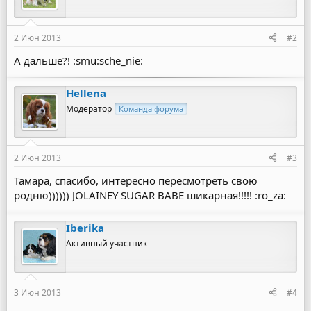
и
:
2 Июн 2013
#2
А дальше?! :smu:sche_nie:
Hellena
Модератор
Команда форума
2 Июн 2013
#3
Тамара, спасибо, интересно пересмотреть свою
родню)))))) JOLAINEY SUGAR BABE шикарная!!!!! :ro_za:
Iberika
Активный участник
3 Июн 2013
#4