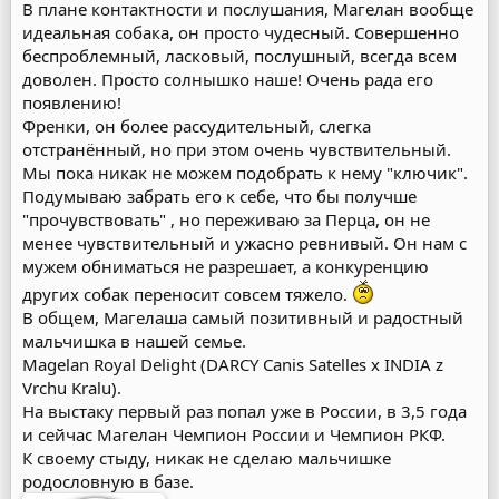
В плане контактности и послушания, Магелан вообще
идеальная собака, он просто чудесный. Совершенно
беспроблемный, ласковый, послушный, всегда всем
доволен. Просто солнышко наше! Очень рада его
появлению!
Френки, он более рассудительный, слегка
отстранённый, но при этом очень чувствительный.
Мы пока никак не можем подобрать к нему "ключик".
Подумываю забрать его к себе, что бы получше
"прочувствовать" , но переживаю за Перца, он не
менее чувствительный и ужасно ревнивый. Он нам с
мужем обниматься не разрешает, а конкуренцию
других собак переносит совсем тяжело.
В общем, Магелаша самый позитивный и радостный
мальчишка в нашей семье.
Magelan Royal Delight (DARCY Canis Satelles х INDIA z
Vrchu Kralu).
На выстаку первый раз попал уже в России, в 3,5 года
и сейчас Магелан Чемпион России и Чемпион РКФ.
К своему стыду, никак не сделаю мальчишке
родословную в базе.