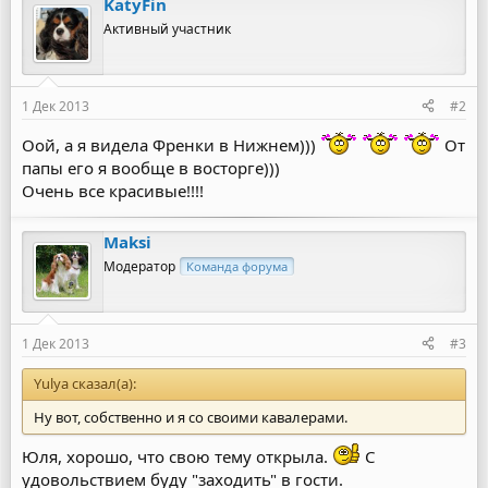
KatyFin
Активный участник
1 Дек 2013
#2
Оой, а я видела Френки в Нижнем)))
От
папы его я вообще в восторге)))
Очень все красивые!!!!
Maksi
Модератор
Команда форума
1 Дек 2013
#3
Yulya сказал(а):
Ну вот, собственно и я со своими кавалерами.
Юля, хорошо, что свою тему открыла.
С
удовольствием буду "заходить" в гости.