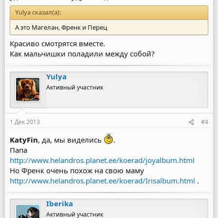
Yulya сказал(а):
А это Магелан, Френк и Перец
Красиво смотрятся вместе.
Как мальчишки поладили между собой?
Yulya
Активный участник
1 Дек 2013
#4
KatyFin
, да, мы виделись
.
Папа
http://www.helandros.planet.ee/koerad/joyalbum.html
Но Френк очень похож на свою маму
http://www.helandros.planet.ee/koerad/Irisalbum.html
.
Iberika
Активный участник