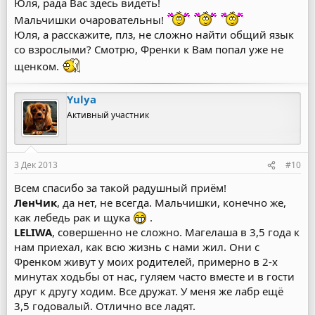
Юля, рада Вас здесь видеть!
Мальчишки очаровательны!
Юля, а расскажите, плз, не сложно найти общий язык
со взрослыми? Смотрю, Френки к Вам попал уже не
щенком.
Yulya
Активный участник
3 Дек 2013
#10
Всем спасибо за такой радушный приём!
ЛенЧик
, да нет, не всегда. Мальчишки, конечно же,
как лебедь рак и щука
.
LELIWA
, совершенно не сложно. Магелаша в 3,5 года к
нам приехал, как всю жизнь с нами жил. Они с
Френком живут у моих родителей, примерно в 2-х
минутах ходьбы от нас, гуляем часто вместе и в гости
друг к другу ходим. Все дружат. У меня же лабр ещё
3,5 годовалый. Отлично все ладят.