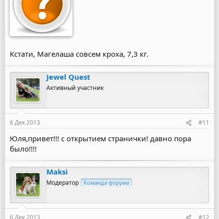
Кстати, Магелаша совсем кроха, 7,3 кг.
Jewel Quest
Активный участник
6 Дек 2013
#11
Юля,привет!!! с открытием странички! давно пора
было!!!!
Maksi
Модератор
Команда форума
6 Дек 2013
#12