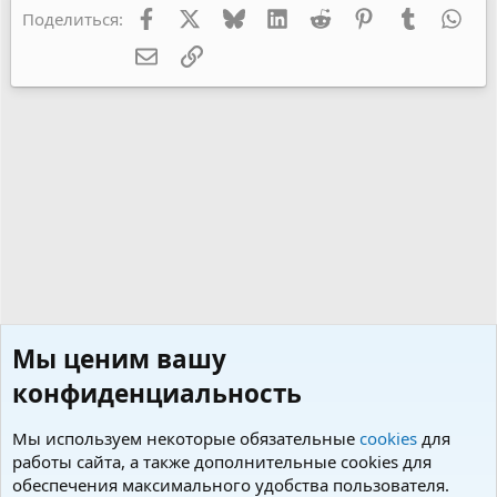
Facebook
X
Bluesky
LinkedIn
Reddit
Pinterest
Tumblr
Wha
Поделиться:
Электронная почта
Ссылка
Мы ценим вашу
конфиденциальность
Мы используем некоторые обязательные
cookies
для
работы сайта, а также дополнительные cookies для
обеспечения максимального удобства пользователя.
Персональные странички форумчан