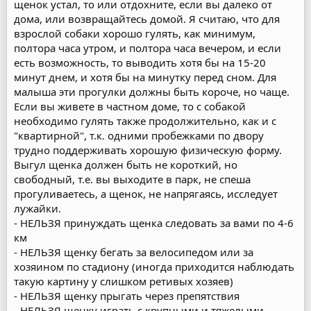
щенок устал, то или отдохните, если вы далеко от
дома, или возвращайтесь домой. Я считаю, что для
взрослой собаки хорошо гулять, как минимум,
полтора часа утром, и полтора часа вечером, и если
есть возможность, то выводить хотя бы на 15-20
минут днем, и хотя бы на минутку перед сном. Для
малыша эти прогулки должны быть короче, но чаще.
Если вы живете в частном доме, то с собакой
необходимо гулять также продолжительно, как и с
"квартирной", т.к. одними пробежками по двору
трудно поддерживать хорошую физическую форму.
Выгул щенка должен быть не короткий, но
свободный, т.е. вы выходите в парк, не спеша
прогуливаетесь, а щенок, не напрягаясь, исследует
лужайки.
- НЕЛЬЗЯ принуждать щенка следовать за вами по 4-6
км
- НЕЛЬЗЯ щенку бегать за велосипедом или за
хозяином по стадиону (иногда приходится наблюдать
такую картину у слишком ретивых хозяев)
- НЕЛЬЗЯ щенку прыгать через препятствия
- НЕЛЬЗЯ щенку играть с крупными и тяжелыми