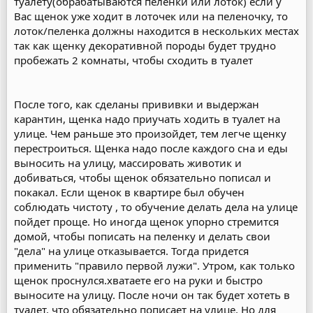
туалету(обрабатываются пеленки или лоток) если у
Вас щенок уже ходит в лоточек или на пеленочку, то
лоток/пеленка должны находится в нескольких местах
так как щенку декоративной породы будет трудно
пробежать 2 комнаты, чтобы сходить в туалет
После того, как сделаны прививки и выдержан
карантин, щенка надо приучать ходить в туалет на
улице. Чем раньше это произойдет, тем легче щенку
перестроиться. Щенка надо после каждого сна и еды
выносить на улицу, массировать животик и
добиваться, чтобы щенок обязательно пописал и
покакал. Если щенок в квартире был обучен
соблюдать чистоту , то обучение делать дела на улице
пойдет проще. Но иногда щенок упорно стремится
домой, чтобы пописать на пеленку и делать свои
"дела" на улице отказывается. Тогда придется
применить "правило первой лужи". Утром, как только
щенок проснулся.хватаете его на руки и быстро
выносите на улицу. После ночи он так будет хотеть в
туалет, что обязательно пописает на улице. Но для