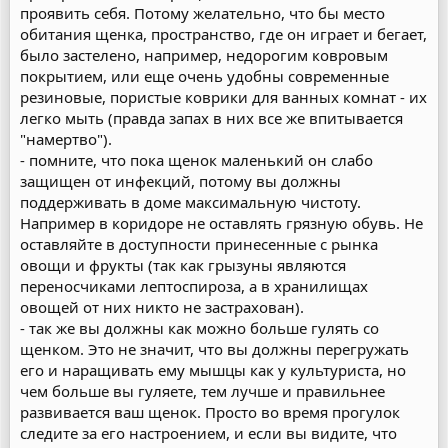
проявить себя. Потому желательно, что бы место
обитания щенка, пространство, где он играет и бегает,
было застелено, например, недорогим ковровым
покрытием, или еще очень удобны современные
резиновые, пористые коврики для ванных комнат - их
легко мыть (правда запах в них все же впитывается
"намертво").
- помните, что пока щенок маленький он слабо
защищен от инфекций, потому вы должны
поддерживать в доме максимальную чистоту.
Например в коридоре не оставлять грязную обувь. Не
оставляйте в доступности принесенные с рынка
овощи и фрукты (так как грызуны являются
переносчиками лептоспироза, а в хранилищах
овощей от них никто не застрахован).
- так же вы должны как можно больше гулять со
щенком. Это не значит, что вы должны перегружать
его и наращивать ему мышцы как у культуриста, но
чем больше вы гуляете, тем лучше и правильнее
развивается ваш щенок. Просто во время прогулок
следите за его настроением, и если вы видите, что