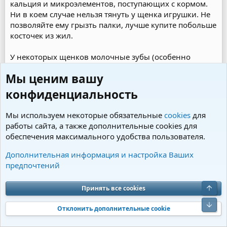
кальция и микроэлементов, поступающих с кормом.
Ни в коем случае нельзя тянуть у щенка игрушки. Не
позволяйте ему грызть палки, лучше купите побольше
косточек из жил.
У некоторых щенков молочные зубы (особенно
клыки) сидят очень крепко, и коренные не могут их
Мы ценим вашу
вытолкнуть. Если вы заметили, что у вашего щенка
уже появился коренной зуб, а молочный даже не
конфиденциальность
шатается, попробуйте расшатать его сами. В этом
случае лучше убрать дополнительный кальций, тогда
Мы используем некоторые обязательные
cookies
для
молочный зуб скорее выпадет, так как новый зубик
работы сайта, а также дополнительные cookies для
будет забирать кальций из молочного. Если и это не
обеспечения максимального удобства пользователя.
помогло, то лучше обратиться к ветеринару.
Дополнительная информация и настройка Ваших
предпочтений
Royal Spaniel
Модератор
Команда форума
Верх
Принять все cookies
Низ
Отклонить дополнительные cookie
20 Июн 2013
#6