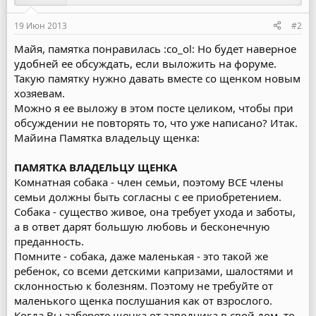
19 Июн 2013
#2
Майя, памятка понравилась :co_ol: Но будет наверное
удобней ее обсуждать, если выложить на форуме.
Такую памятку нужно давать вместе со щенком новым
хозяевам.
Можно я ее выложу в этом посте целиком, чтобы при
обсуждении не повторять то, что уже написано? Итак.
Майина Памятка владельцу щенка:
ПАМЯТКА ВЛАДЕЛЬЦУ ЩЕНКА
Комнатная собака - член семьи, поэтому ВСЕ члены
семьи должны быть согласны с ее приобретением.
Собака - существо живое, она требует ухода и заботы,
а в ответ дарят большую любовь и бесконечную
преданность.
Помните - собака, даже маленькая - это такой же
ребенок, со всеми детскими капризами, шалостями и
склонностью к болезням. Поэтому не требуйте от
маленького щенка послушания как от взрослого.
Когда Вы заберете щенка от заводчика в свой дом, то