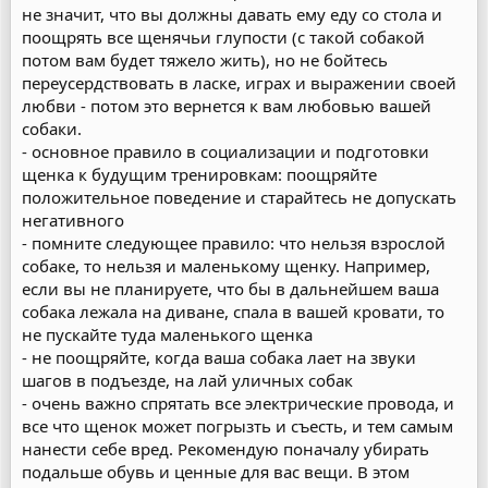
не значит, что вы должны давать ему еду со стола и
поощрять все щенячьи глупости (с такой собакой
потом вам будет тяжело жить), но не бойтесь
переусердствовать в ласке, играх и выражении своей
любви - потом это вернется к вам любовью вашей
собаки.
- основное правило в социализации и подготовки
щенка к будущим тренировкам: поощряйте
положительное поведение и старайтесь не допускать
негативного
- помните следующее правило: что нельзя взрослой
собаке, то нельзя и маленькому щенку. Например,
если вы не планируете, что бы в дальнейшем ваша
собака лежала на диване, спала в вашей кровати, то
не пускайте туда маленького щенка
- не поощряйте, когда ваша собака лает на звуки
шагов в подъезде, на лай уличных собак
- очень важно спрятать все электрические провода, и
все что щенок может погрызть и съесть, и тем самым
нанести себе вред. Рекомендую поначалу убирать
подальше обувь и ценные для вас вещи. В этом