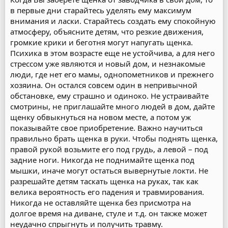
в первые дни старайтесь уделять ему максимум
внимания и ласки. Старайтесь создать ему спокойную
атмосферу, объясните детям, что резкие движения,
громкие крики и беготня могут напугать щенка.
Психика в этом возрасте еще не устойчива, а для него
стрессом уже являются и новый дом, и незнакомые
люди, где нет его мамы, однопометников и прежнего
хозяина. Он остался совсем один в непривычной
обстановке, ему страшно и одиноко. Не устраивайте
смотрины, не приглашайте много людей в дом, дайте
щенку обвыкнуться на новом месте, а потом уж
показывайте свое приобретение. Важно научиться
правильно брать щенка в руки. Чтобы поднять щенка,
правой рукой возьмите его под грудь, а левой – под
задние ноги. Никогда не поднимайте щенка под
мышки, иначе могут остаться вывернутые локти. Не
разрешайте детям таскать щенка на руках, так как
велика вероятность его падения и травмирования.
Никогда не оставляйте щенка без присмотра на
долгое время на диване, стуле и т.д. он также может
неудачно спрыгнуть и получить травму.