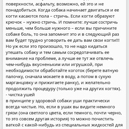
поверхности, асфальту, возможно, ей это и не
понадобиться. Когда собака начинает двигаться и ее
когти касаются пола – стричь. Если когти образуют
крючок – нужно стричь. И помните: лучше состричь
меньше, чем больше нужного – если вы причините
собаке боль, то она запомнит это и в следующий раз
вам будет трудно уговорить ее дать вам свои когти!!!
Но уж если это произошло, то не надо кидаться
утешать собаку и тем самым сосредотачивать ее
внимание на проблеме, а лучше ее тут же отвлечь
чем-нибудь вкусненьким или игрушкой, при
необходимости обработайте коготок (берете ватную
палочку, сначала мокаете в воду, а потом в сухую
марганцовку и прижигаете ранку), и желательно
продолжить процедуру (только уже на других когтях).
- чистка ушей
в принципе у здоровой собаки уши практически
всегда чистые. Но, если в ушах вы видите немного
грязи (она светлого цвета, если темного, почти черно,
то это совсем другая история) то можно почистить
ваткой с какой-нибудь из специальных жидкостей для