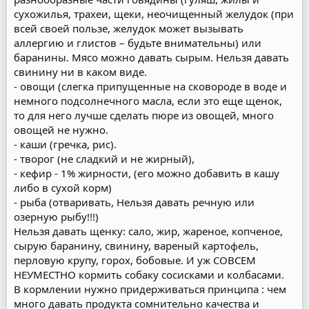
сухожилья, трахеи, щеки, неочищенный желудок (при
всей своей пользе, желудок может вызывать
аллергию и глистов – будьте внимательны) или
баранины. Мясо можно давать сырым. Нельзя давать
свинину ни в каком виде.
- овощи (слегка припущенные на сковороде в воде и
немного подсолнечного масла, если это еще щенок,
то для него лучше сделать пюре из овощей, много
овощей не нужно.
- каши (гречка, рис).
- творог (не сладкий и не жирный),
- кефир - 1% жирности, (его можно добавить в кашу
либо в сухой корм)
- рыба (отваривать, Нельзя давать речную или
озерную рыбу!!!)
Нельзя давать щенку: сало, жир, жареное, копченое,
сырую баранину, свинину, вареный картофель,
перловую крупу, горох, бобовые. И уж СОВСЕМ
НЕУМЕСТНО кормить собаку сосисками и колбасами.
В кормлении нужно придерживаться принципа : чем
много давать продукта сомнительно качества и