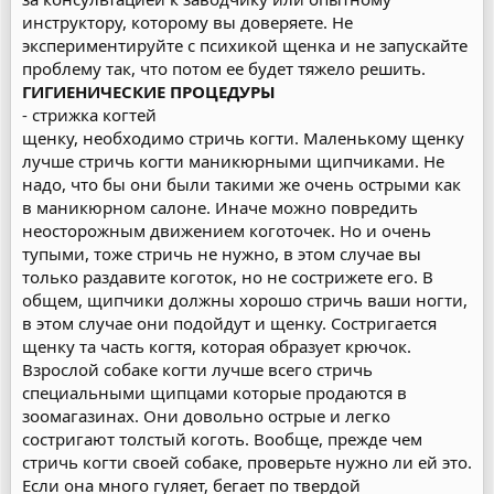
инструктору, которому вы доверяете. Не
экспериментируйте с психикой щенка и не запускайте
проблему так, что потом ее будет тяжело решить.
ГИГИЕНИЧЕСКИЕ ПРОЦЕДУРЫ
- стрижка когтей
щенку, необходимо стричь когти. Маленькому щенку
лучше стричь когти маникюрными щипчиками. Не
надо, что бы они были такими же очень острыми как
в маникюрном салоне. Иначе можно повредить
неосторожным движением коготочек. Но и очень
тупыми, тоже стричь не нужно, в этом случае вы
только раздавите коготок, но не сострижете его. В
общем, щипчики должны хорошо стричь ваши ногти,
в этом случае они подойдут и щенку. Состригается
щенку та часть когтя, которая образует крючок.
Взрослой собаке когти лучше всего стричь
специальными щипцами которые продаются в
зоомагазинах. Они довольно острые и легко
состригают толстый коготь. Вообще, прежде чем
стричь когти своей собаке, проверьте нужно ли ей это.
Если она много гуляет, бегает по твердой