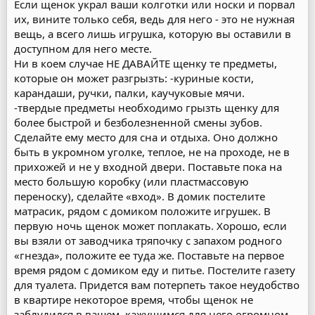
Если щенок украл ваши колготки или носки и порвал
их, вините только себя, ведь для него - это не нужная
вещь, а всего лишь игрушка, которую вы оставили в
доступном для него месте.
Ни в коем случае НЕ ДАВАЙТЕ щенку те предметы,
которые он может разгрызть: -куриные кости,
карандаши, ручки, палки, каучуковые мячи.
-твердые предметы необходимо грызть щенку для
более быстрой и безболезненной смены зубов.
Сделайте ему место для сна и отдыха. Оно должно
быть в укромном уголке, теплое, не на проходе, не в
прихожей и не у входной двери. Поставьте пока на
место большую коробку (или пластмассовую
переноску), сделайте «вход». В домик постелите
матрасик, рядом с домиком положите игрушек. В
первую ночь щенок может поплакать. Хорошо, если
вы взяли от заводчика тряпочку с запахом родного
«гнезда», положите ее туда же. Поставьте на первое
время рядом с домиком еду и питье. Постелите газету
для туалета. Придется вам потерпеть такое неудобство
в квартире некоторое время, чтобы щенок не
заблудился в вашем, кажущимся для него огромном