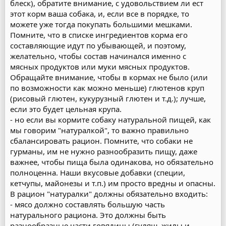
блеск), обратите внимание, с удовольствием ли ест
этот корм ваша собака, и, если все в порядке, то
можете уже тогда покупать большими мешками.
Помните, что в списке ингредиентов корма его
составляющие идут по убывающей, и поэтому,
желательно, чтобы состав начинался именно с
мясных продуктов или муки мясных продуктов.
Обращайте внимание, чтобы в кормах не было (или
по возможности как можно меньше) глютенов круп
(рисовый глютен, кукурузный глютен и т.д.); лучше,
если это будет цельная крупа.
- но если вы кормите собаку натуральной пищей, как
мы говорим "натуралкой", то важно правильно
сбалансировать рацион. Помните, что собаки не
гурманы, им не нужно разнообразить пищу, даже
важнее, чтобы пища была одинакова, но обязательно
полноценна. Наши вкусовые добавки (специи,
кетчупы, майонезы и т.п.) им просто вредны и опасны.
В рацион "натуралки" должны обязательно входить:
- мясо должно составлять большую часть
натурального рациона. Это должны быть
разнообразные части говядины (гуляш, жилы и