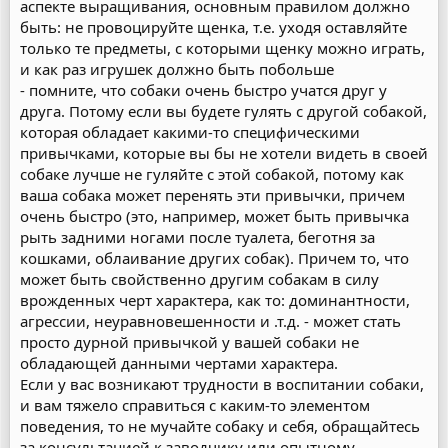
аспекте выращивания, основным правилом должно
быть: не провоцируйте щенка, т.е. уходя оставляйте
только те предметы, с которыми щенку можно играть,
и как раз игрушек должно быть побольше
- помните, что собаки очень быстро учатся друг у
друга. Потому если вы будете гулять с другой собакой,
которая обладает какими-то специфическими
привычками, которые вы бы не хотели видеть в своей
собаке лучше не гуляйте с этой собакой, потому как
ваша собака может перенять эти привычки, причем
очень быстро (это, например, может быть привычка
рыть задними ногами после туалета, беготня за
кошками, облаивание других собак). Причем то, что
может быть свойственно другим собакам в силу
врожденных черт характера, как то: доминантности,
агрессии, неуравновешенности и .т.д. - может стать
просто дурной привычкой у вашей собаки не
обладающей данными чертами характера.
Если у вас возникают трудности в воспитании собаки,
и вам тяжело справиться с каким-то элементом
поведения, то не мучайте собаку и себя, обращайтесь
за консультацией к заводчику или опытному