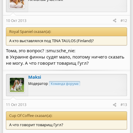
10 Окт 2013
#12
Royal Spaniel сказал(а):
А кто выставлялся под TINA TAULOS (Finland)?
Тома, это вопрос? :smu:sche_nie:
в Украине финны судят мало, поэтому ничего сказать
не могу. А что говорит товарищ Гугл?
Maksi
Модератор
Команда форума
11 Окт 2013
#13
Cup Of Coffee сказал(а):
А что говорит товарищ Гугл?