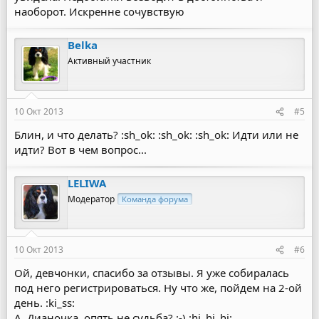
наоборот. Искренне сочувствую
Belka
Активный участник
10 Окт 2013
#5
Блин, и что делать? :sh_ok: :sh_ok: :sh_ok: Идти или не
идти? Вот в чем вопрос...
LELIWA
Модератор
Команда форума
10 Окт 2013
#6
Ой, девчонки, спасибо за отзывы. Я уже собиралась
под него регистрироваться. Ну что же, пойдем на 2-ой
день. :ki_ss:
А, Дианочка, опять не судьба? :-) :hi_hi_hi: