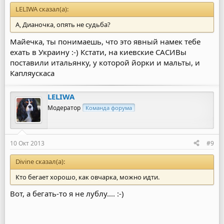
LELIWA сказал(а):
А, Дианочка, опять не судьба?
Майечка, ты понимаешь, что это явный намек тебе
ехать в Украину :-) Кстати, на киевские САСИВы
поставили итальянку, у которой йорки и мальты, и
Капляускаса
LELIWA
Модератор
Команда форума
10 Окт 2013
#9
Divine сказал(а):
Кто бегает хорошо, как овчарка, можно идти.
Вот, а бегать-то я не лублу.... :-)