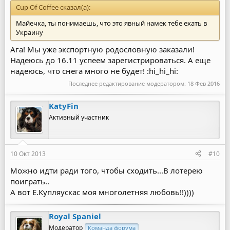
Cup Of Coffee сказал(а):
Майечка, ты понимаешь, что это явный намек тебе ехать в
Украину
Ага! Мы уже экспортную родословную заказали!
Надеюсь до 16.11 успеем зарегистрироваться. А еще
надеюсь, что снега много не будет! :hi_hi_hi:
Последнее редактирование модератором:
18 Фев 2016
KatyFin
Активный участник
10 Окт 2013
#10
Можно идти ради того, чтобы сходить...В лотерею
поиграть..
А вот Е.Купляускас моя многолетняя любовь!!))))
Royal Spaniel
Модератор
Команда форума