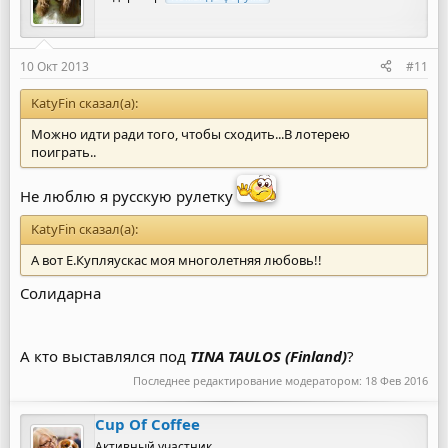
10 Окт 2013
#11
KatyFin сказал(а):
Можно идти ради того, чтобы сходить...В лотерею
поиграть..
Не люблю я русскую рулетку
KatyFin сказал(а):
А вот Е.Купляускас моя многолетняя любовь!!
Солидарна
А кто выставлялся под
TINA TAULOS (Finland)
?
Последнее редактирование модератором:
18 Фев 2016
Cup Of Coffee
Активный участник