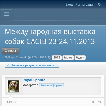
Вход
Регистрация
Международная выставка
собак CACIB 23-24.11.2013
Поиск
А
Д
Т
Royal Spaniel
9 Окт 2013
2013
taulos
будет
в
а
е
т
т
г
Анонсы и результаты выставок
о
а
и
р
н
т
а
Royal Spaniel
е
ч
м
а
Модератор
Команда форума
ы
л
а
9 Окт 2013
#1