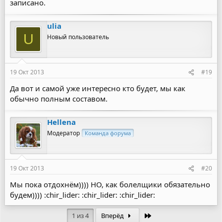
записано.
ulia
U
Новый пользователь
19 Окт 2013
#19
Да вот и самой уже интересно кто будет, мы как
обычно полным составом.
Hellena
Модератор
Команда форума
19 Окт 2013
#20
Мы пока отдохнём)))) НО, как болелщики обязательно
будем)))) :chir_lider: :chir_lider: :chir_lider:
Последняя
1 из 4
Вперёд