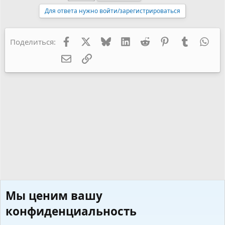
Для ответа нужно войти/зарегистрироваться
Facebook
X
Bluesky
LinkedIn
Reddit
Pinterest
Tumblr
Wha
Поделиться:
Электронная почта
Ссылка
Мы ценим вашу
конфиденциальность