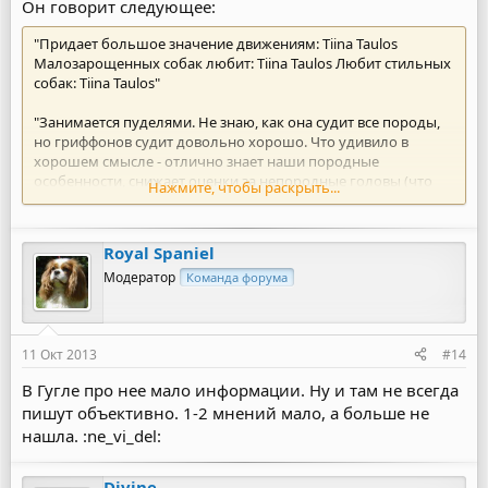
Он говорит следующее:
"Придает большое значение движениям: Tiina Taulos
Малозарощенных собак любит: Tiina Taulos Любит стильных
собак: Tiina Taulos"
"Занимается пуделями. Не знаю, как она судит все породы,
но гриффонов судит довольно хорошо. Что удивило в
хорошем смысле - отлично знает наши породные
особенности, снижает оценки за непородные головы (что
Нажмите, чтобы раскрыть...
редкость для нашей породы). Смотрит на качество шерсти и
груминг у жесткошерстных разновидностей. Может
простить плохие движения и не совсем корректные
Royal Spaniel
конечности, если в стойке собака чудо как хороша."
Модератор
Команда форума
" в пуделх отдаёт предпочтение собакам черного окраса"
11 Окт 2013
#14
В Гугле про нее мало информации. Ну и там не всегда
пишут объективно. 1-2 мнений мало, а больше не
нашла. :ne_vi_del:
Divine