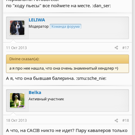
по "ходу пьесы" все поймете на месте. :dan_ser:
LELIWA
Модератор
Команда форума
11 Окт 2013
#17
Divine сказал(а):
а я про нее нашла, что она очень знаменитый хендлер =)
А я, что она бывшая балерина. :smu:sche_nie:
Belka
Активный участник
18 Окт 2013
#18
А что, на CACIB никто не идет? Пару кавалеров только