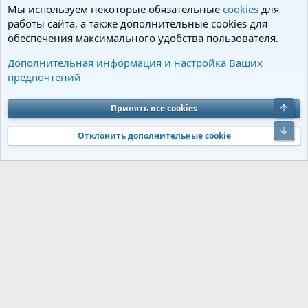
Мы используем некоторые обязательные
cookies
для
работы сайта, а также дополнительные cookies для
обеспечения максимального удобства пользователя.
Анонсы и результаты выставок
Дополнительная информация и настройка Ваших
предпочтений
Cookies
Charm by DCom
Russian (RU)
Обратная связь
Условия и правила
Верх
Принять все cookies
Политика конфиденциальности
Помощь
R
S
Низ
S
Отклонить дополнительные cookie
®
Community platform by XenForo
© 2010-2026 XenForo Ltd.
Перевод от
®
Jumuro
|
Media embeds via s9e/MediaSites