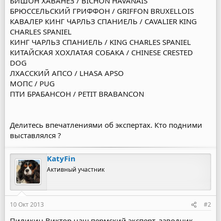
БИШОН ХАВАНЕЗ / BICHON HAVANAIS
БРЮССЕЛЬСКИЙ ГРИФФОН / GRIFFON BRUXELLOIS
КАВАЛЕР КИНГ ЧАРЛЬЗ СПАНИЕЛЬ / CAVALIER KING
CHARLES SPANIEL
КИНГ ЧАРЛЬЗ СПАНИЕЛЬ / KING CHARLES SPANIEL
КИТАЙСКАЯ ХОХЛАТАЯ СОБАКА / CHINESE CRESTED
DOG
ЛХАССКИЙ АПСО / LHASA APSO
МОПС / PUG
ПТИ БРАБАНСОН / PETIT BRABANCON
Делитесь впечатлениями об экспертах. Кто подними
выставлялся ?
KatyFin
Активный участник
10 Окт 2013
#2
Пиликин Виктор наш пермский эксперт, заводчик