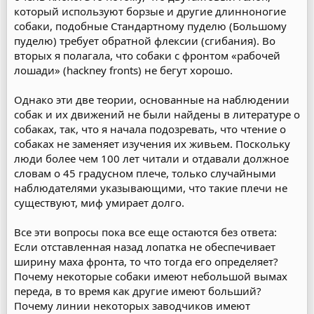
который используют борзые и другие длинноногие
собаки, подобные Стандартному пуделю (Большому
пуделю) требует обратной флексии (сгибания). Во
вторых я полагала, что собаки с фронтом «рабочей
лошади» (hackney fronts) не бегут хорошо.
Однако эти две теории, основанные на наблюдении
собак и их движений не были найдены в литературе о
собаках, так, что я начала подозревать, что чтение о
собаках не заменяет изучения их живьем. Поскольку
люди более чем 100 лет читали и отдавали должное
словам о 45 градусном плече, только случайными
наблюдателями указывающими, что такие плечи не
существуют, миф умирает долго.
Все эти вопросы пока все еще остаются без ответа:
Если отставленная назад лопатка не обеспечивает
ширину маха фронта, то что тогда его определяет?
Почему некоторые собаки имеют небольшой вымах
переда, в то время как другие имеют больший?
Почему линии некоторых заводчиков имеют