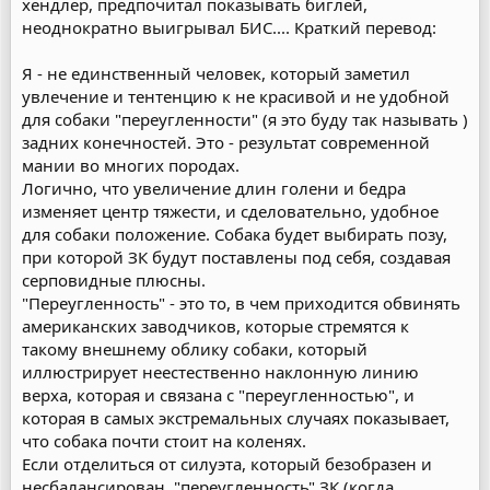
хендлер, предпочитал показывать биглей,
неоднократно выигрывал БИС.... Краткий перевод:
Я - не единственный человек, который заметил
увлечение и тентенцию к не красивой и не удобной
для собаки "переугленности" (я это буду так называть )
задних конечностей. Это - результат современной
мании во многих породах.
Логично, что увеличение длин голени и бедра
изменяет центр тяжести, и сделовательно, удобное
для собаки положение. Собака будет выбирать позу,
при которой ЗК будут поставлены под себя, создавая
серповидные плюсны.
"Переугленность" - это то, в чем приходится обвинять
американских заводчиков, которые стремятся к
такому внешнему облику собаки, который
иллюстрирует неестественно наклонную линию
верха, которая и связана с "переугленностью", и
которая в самых экстремальных случаях показывает,
что собака почти стоит на коленях.
Если отделиться от силуэта, который безобразен и
несбалансирован, "переугленность" ЗК (когда