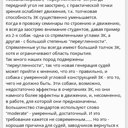
передний угол не заострен), с практической точки
зрения ослабляет движения, т.к. толчковая
способность ЗК существенно уменьшается.
Когда я провожу семинары по строению и движению,
я всегда заостряю внимание студентов, давая пример
из 2-х собак -одна со спрямленными углами ЗК, а
другая - с большой степенью "переугленности".
Спрямленные углы всегда имеют больший толчок ЗК,
хотя и ограничивают область покрытия.
Так много наших пород подвержены
"переугленности", так что новая генерация судей
может прийти к мнению, что это - правильно, и
собака с умеренной угловой конструкцией ЗК - это то,
чего не должно быть. Эти собаки, возможно,
недостаточно эффектны в очертаниях ЗК, но они
намного более эффектны в движении, и, несомненно,
в работе, для которой они предназначены.
Большинство стандартов используют слово
"moderate" - умеренный, достаточный. И это
требование кажется не современным...... Но это -
хорошая причина для судей, заводчиков вернуться к