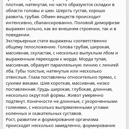
плотная, натянутая, но часто образуются складки в
области головы и шеи. Шерсть густая, хорошо
развита, грубая. Обмен веществ происходит
интенсивно, сбалансированно. Половой диморфизм
выражен сильно, как во внешнем строении, так и в
поведении.
Экстерьерные стати выражены соответственно
общему телосложению. Голова грубая, широкая,
массивная, скуластая, с несколько выпуклым лбом и
выраженным переходом к морде. Морда тупая,
массивная, образует параллельную линию с линией
лба. Губы толстые, натянутые или несколько
отвислые. Глаза поставлены относительно прямо, с
сухими веками. Шея короткая, массивная, низко
поставленная. Грудь широкая, глубокая, длинная,
несколько округлой формы. Живот умеренно
подтянут. Конечности не длинные, с укороченными
голенями, с несколько выпрямленными углами
коленных и скакательных суставов.
Рост, развитие и формирование организма
происходят несколько замедленно, формирование