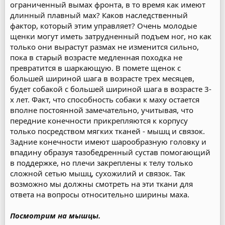
ограниченный вымах фронта, в то время как имеют
длинный плавный мах? Каков наследственный
фактор, который этим управляет? Очень молодые
щенки могут иметь затрудненный подъем ног, но как
только они вырастут размах не изменится сильно,
пока в старый возрасте медленная походка не
превратится в шаркающую. В помете щенок с
большей шириной шага в возрасте трех месяцев,
будет собакой с большей шириной шага в возрасте 3-
х лет. Факт, что способность собаки к маху остается
вполне постоянной замечательно, учитывая, что
передние конечности прикрепляются к корпусу
только посредством мягких тканей - мышц и связок.
Задние конечности имеют шарообразную головку и
впадину образуя тазобедренный сустав помогающий
в поддержке, но плечи закреплены к телу только
сложной сетью мышц, сухожилий и связок. Так
возможно мы должны смотреть на эти ткани для
ответа на вопросы относительно ширины маха.
Посмотрим на мышцы.