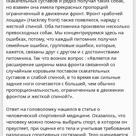
скакательных суставов и редко получал таких собак,
но взамен она имела прекрасных пропорций
ограниченный в движении фронт. Фронт «рабочей
лошади» (Hackney front) также появлялся, наряду с
жесткой спиной. Оба питомника произвели несколько
превосходных собак. Мы концентрируемся здесь на
ошибках, потому, что каждый питомник получил
семейные ошибки, групповые ошибки, которые,
кажется, связаны друг с другом и с достоинствами
питомника. Так что возник вопрос : «Является ли
расширение ширины маха фронта связанной со
случайным коровьим поставом скакательных
суставов и слабой спиной, в то время как сильные
задние ноги сочетаются с большей, чем обычно
пропорциональностью, ограниченным в движении
фронтом и жесткой спиной?».
Ответ на головоломку нашелся в статье о
человеческой спортивной медицине. Оказалось, что
человеку можно помочь выбрать спорт, в котором он
преуспеет, при оценке его тела и учитывая требования
различных спортивных состязаний. Тело оценивается