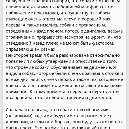
следующее. Правило говорит, что собаки с отвесным
плечом должны иметь небольшой мах фронта, но
наблюдение показывает, что существуют собаки
имеющие очень отвесные плечи и хороший мах
переда. А также имелись собаки с прекрасным,
отведенным назад плечом, которые двигались весьма
ограниченно, прерывисто несмотря на фронт. Так что
отведенной назад плечо не может быть фактором,
определяющим размах.
Некоторое время я была разочарована относительно
появления любых утверждений относительно того,
что строение собаки обуславливает ее движение. Я
видела собак, которые были очень красивы в стойке и
все же двигались очень плохо, а также тех, которые не
впечатляли в стойке, но имели потрясающе красивые
движения. К этому времени я перестала верить в эти
два правила относительно строения и движения.
Сначала я полагала, что собаки с несгибаемыми
(негибкими) задними будут иметь ограничение в
движении, и если они борзые, они будут также бежать
очень плохо. Это потому, что двутактовый галоп,