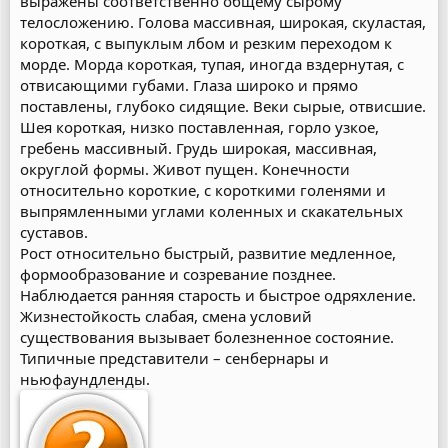
выражены соответственно общему сырому
телосложению. Голова массивная, широкая, скуластая,
короткая, с выпуклым лбом и резким переходом к
морде. Морда короткая, тупая, иногда вздернутая, с
отвисающими губами. Глаза широко и прямо
поставлены, глубоко сидящие. Веки сырые, отвисшие.
Шея короткая, низко поставленная, горло узкое,
гребень массивный. Грудь широкая, массивная,
округлой формы. Живот пущен. Конечности
относительно короткие, с короткими голенями и
выпрямленными углами коленных и скакательных
суставов.
Рост относительно быстрый, развитие медленное,
формообразование и созревание позднее.
Наблюдается ранняя старость и быстрое одряхление.
Жизнестойкость слабая, смена условий
существования вызывает болезненное состояние.
Типичные представители – сенбернары и
ньюфаундленды.