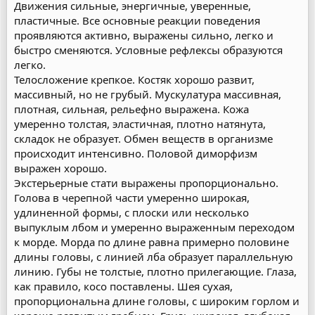
Движения сильные, энергичные, уверенные,
пластичные. Все основные реакции поведения
проявляются активно, выражены сильно, легко и
быстро сменяются. Условные рефлексы образуются
легко.
Телосложение крепкое. Костяк хорошо развит,
массивный, но не грубый. Мускулатура массивная,
плотная, сильная, рельефно выражена. Кожа
умеренно толстая, эластичная, плотно натянута,
складок не образует. Обмен веществ в организме
происходит интенсивно. Половой диморфизм
выражен хорошо.
Экстерьерные стати выражены пропорционально.
Голова в черепной части умеренно широкая,
удлиненной формы, с плоски или несколько
выпуклым лбом и умеренно выраженным переходом
к морде. Морда по длине равна примерно половине
длины головы, с линией лба образует параллельную
линию. Губы не толстые, плотно прилегающие. Глаза,
как правило, косо поставлены. Шея сухая,
пропорциональна длине головы, с широким горлом и