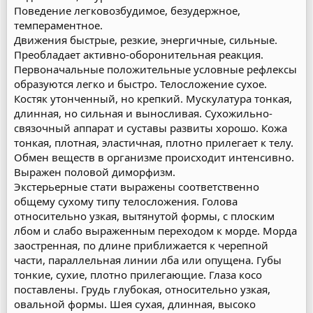
Поведение легковозбудимое, безудержное,
темпераментное.
Движения быстрые, резкие, энергичные, сильные.
Преобладает активно-оборонительная реакция.
Первоначальные положительные условные рефлексы
образуются легко и быстро. Телосложение сухое.
Костяк утонченный, но крепкий. Мускулатура тонкая,
длинная, но сильная и выносливая. Сухожильно-
связочный аппарат и суставы развиты хорошо. Кожа
тонкая, плотная, эластичная, плотно прилегает к телу.
Обмен веществ в организме происходит интенсивно.
Выражен половой диморфизм.
Экстерьерные стати выражены соответственно
общему сухому типу телосложения. Голова
относительно узкая, вытянутой формы, с плоским
лбом и слабо выраженным переходом к морде. Морда
заостренная, по длине приближается к черепной
части, параллельная линии лба или опущена. Губы
тонкие, сухие, плотно прилегающие. Глаза косо
поставлены. Грудь глубокая, относительно узкая,
овальной формы. Шея сухая, длинная, высоко