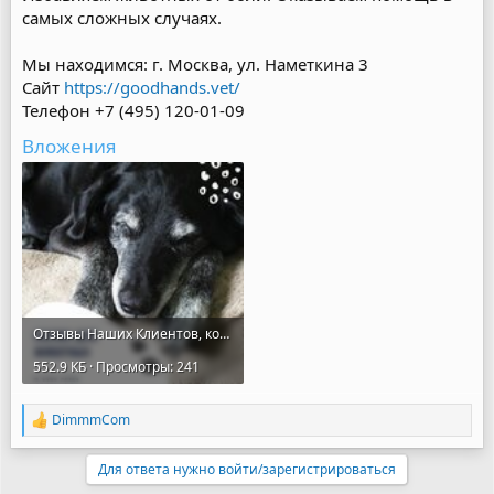
самых сложных случаях.
Мы находимся: г. Москва, ул. Наметкина 3
Сайт
https://goodhands.vet/
Телефон +7 (495) 120-01-09
Вложения
Отзывы Наших Клиентов, копия (67).jpg
552.9 КБ · Просмотры: 241
DimmmCom
Р
е
а
Для ответа нужно войти/зарегистрироваться
к