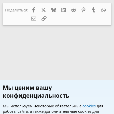
ц
и
и
Facebook
X
Bluesky
LinkedIn
Reddit
Pinterest
Tumblr
Wha
Поделиться:
:
Электронная почта
Ссылка
Мы ценим вашу
конфиденциальность
Мы используем некоторые обязательные
cookies
для
работы сайта, а также дополнительные cookies для