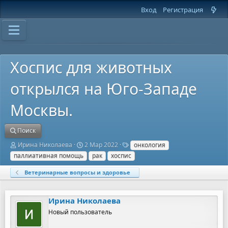
Вход
Регистрация
Хоспис для животных
открылся на Юго-Западе
Москвы.
Поиск
А
Д
Т
Ирина Николаева
2 Мар 2022
онкология
в
а
е
паллиативная помощь
рак
хоспис
т
т
г
о
а
и
Ветеринарные вопросы и здоровье
р
н
т
а
е
ч
Ирина Николаева
м
а
ы
л
Новый пользователь
а