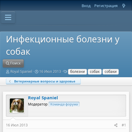
Вход
Регистрация
Инфекционные болезни у
собак
Поиск
А
Д
Т
Royal Spaniel
16 Июл 2013
болезни
собак
собаки
в
а
е
т
т
г
Ветеринарные вопросы и здоровье
о
а
и
р
н
т
а
Royal Spaniel
е
ч
м
а
Модератор
Команда форума
ы
л
а
16 Июл 2013
#1