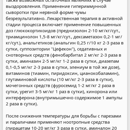
также возможных остаточных явлениях в случае
выздоровления. Применение гипериммунной
сыворотки при нервной форме чумы
безрезультативно. Лекарственная терапия в активной
стадии процесса включает применение повышенных
доз глюкокортикоидов (преднизолон 2-10 мг/кг/сут.,
триамцинолон 1,5-8 мг/кг/сут., дексаметазон 0,2-1 мг/
кг/сут.), анальгетиков (анальгин 0,25 г/10 кг 2-3 раза в
сутки, суппозитории "Цефекон"), седативных и
снотворных средств (фенобарбитал 2 мг/кг 2-3 раза в
сутки, аминазин 2-5 мг/кг 1-2 раза в сутки, диазепам
0,1-0,5 мг/кг 2-3 раза в сутки, элениум в той же дозе),
витаминов (тиамин, пиридоксин, цианокобаламин),
глутаминовой кислоты (10 мг/кг 2-3 раза в сутки),
мочегонных средств (фуросемид 1-2 мг/кг 2 раза в
сутки, урегит 3-5 мг/кг 1 раз в сутки), кинорона или
интерферона (внутримышечно содержимое 1 ампулы
2 раза в сутки).
После снижения температуры для борьбы с парезами
и параличами применяют ноотропные средства
(пирацетам 10-20 мг/кг 3 раза в сутки, аминалон 20