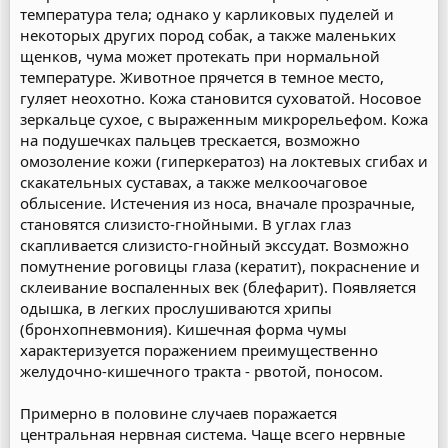
температура тела; однако у карликовых пуделей и
некоторых других пород собак, а также маленьких
щенков, чума может протекать при нормальной
температуре. Животное прячется в темное место,
гуляет неохотно. Кожа становится суховатой. Носовое
зеркальце сухое, с выраженным микрорельефом. Кожа
на подушечках пальцев трескается, возможно
омозоление кожи (гиперкератоз) на локтевых сгибах и
скакательных суставах, а также мелкоочаговое
облысение. Истечения из носа, вначале прозрачные,
становятся слизисто-гнойными. В углах глаз
скапливается слизисто-гнойный экссудат. Возможно
помутнение роговицы глаза (кератит), покраснение и
склеивание воспаленных век (блефарит). Появляется
одышка, в легких прослушиваются хрипы
(бронхопневмония). Кишечная форма чумы
характеризуется поражением преимущественно
желудочно-кишечного тракта - рвотой, поносом.
Примерно в половине случаев поражается
центральная нервная система. Чаще всего нервные