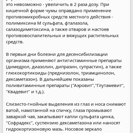
это невозможно - увеличить в 2 раза дозу. При
кишечной форме чумы оправдано применение
противомикробных средств местного действия -
полимиксина М сульфата, фталазола,
салазодиметоксина, а также отваров и настоев
противовоспалительных и вяжущих растительных
средств.
В первые дни болезни для десенсибилизации
организма применяют антигистаминные препараты
(димедрол, диазолин, дипразин, супрастин), а также
глюкокортикоиды (преднизолон, триамцинолон,
дексаметазон). В дальнейшем показаны
поливитаминные препараты ("Аэровит","Глутамевит",
"Квадевит" и т.д.).
Слизисто-гнойные выделения из глаз и носа снимают
ватой, намотанной на спичку, глаза промывают
заваркой чая, закапывают капли сульфата цинка,
"Софрадекс", суспензию дексаметазона или наносят
гидрокортизоновую мазь. Носовое зеркало