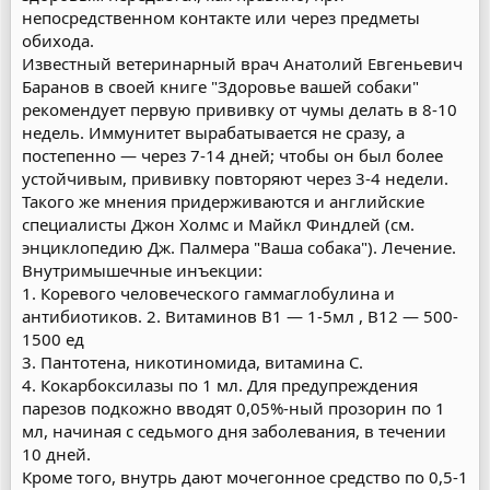
непосредственном контакте или через предметы
обихода.
Известный ветеринарный врач Анатолий Евгеньевич
Баранов в своей книге "Здоровье вашей собаки"
рекомендует первую прививку от чумы делать в 8-10
недель. Иммунитет вырабатывается не сразу, а
постепенно — через 7-14 дней; чтобы он был более
устойчивым, прививку повторяют через 3-4 недели.
Такого же мнения придерживаются и английские
специалисты Джон Холмс и Майкл Финдлей (см.
энциклопедию Дж. Палмера "Ваша собака"). Лечение.
Внутримышечные инъекции:
1. Коревого человеческого гаммаглобулина и
антибиотиков. 2. Витаминов В1 — 1-5мл , В12 — 500-
1500 ед
3. Пантотена, никотиномида, витамина С.
4. Кокарбоксилазы по 1 мл. Для предупреждения
парезов подкожно вводят 0,05%-ный прозорин по 1
мл, начиная с седьмого дня заболевания, в течении
10 дней.
Кроме того, внутрь дают мочегонное средство по 0,5-1