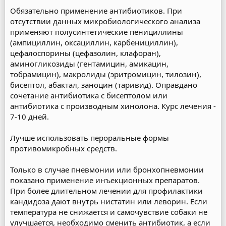
Обязательно применение антибиотиков. При
отсутствии данных микробиологического анализа
применяют полусинтетические пенициллины
(ампициллин, оксациллин, карбенициллин),
цефалоспорины (цефазолин, клафоран),
аминогликозиды (гентамицин, амикацин,
тобрамицин), макролиды (эритромицин, тилозин),
бисептол, абактал, заноцин (таривид). Оправдано
сочетание антибиотика с бисептолом или
антибиотика с производным хинолона. Курс лечения -
7-10 дней.
Лучше использовать пероральные формы
противомикробных средств.
Только в случае пневмонии или бронхопневмонии
показано применение инъекционных препаратов.
При более длительном лечении для профилактики
кандидоза дают внутрь нистатин или леворин. Если
температура не снижается и самочувствие собаки не
улучшается, необходимо сменить антибиотик, а если