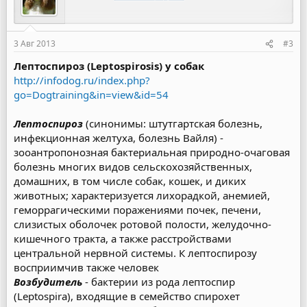
3 Авг 2013
#3
Лептоспироз (Leptospirosis) у собак
http://infodog.ru/index.php?
go=Dogtraining&in=view&id=54
Лептоспироз
(синонимы: штутгартская болезнь,
инфекционная желтуха, болезнь Вайля) -
зооантропонозная бактериальная природно-очаговая
болезнь многих видов сельскохозяйственных,
домашних, в том числе собак, кошек, и диких
животных; характеризуется лихорадкой, анемией,
геморрагическими поражениями почек, печени,
слизистых оболочек ротовой полости, желудочно-
кишечного тракта, а также расстройствами
центральной нервной системы. К лептоспирозу
восприимчив также человек
Возбудитель
- бактерии из рода лептоспир
(Leptospira), входящие в семейство спирохет