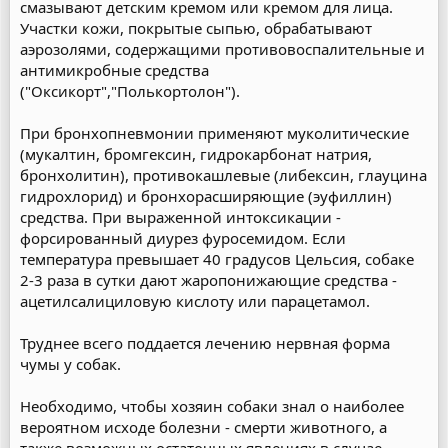
смазывают детским кремом или кремом для лица.
Участки кожи, покрытые сыпью, обрабатывают
аэрозолями, содержащими противовоспалительные и
антимикробные средства
("Оксикорт","Полькортолон").
При бронхопневмонии применяют муколитические
(мукалтин, бромгексин, гидрокарбонат натрия,
бронхолитин), противокашлевые (либексин, глауцина
гидрохлорид) и бронхорасширяющие (эуфиллин)
средства. При выраженной интоксикации -
форсированный диурез фуросемидом. Если
температура превышает 40 градусов Цельсия, собаке
2-3 раза в сутки дают жаропонижающие средства -
ацетилсалициловую кислоту или парацетамол.
Труднее всего поддается лечению нервная форма
чумы у собак.
Необходимо, чтобы хозяин собаки знал о наиболее
вероятном исходе болезни - смерти животного, а