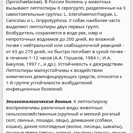
(Spirochaetaceae). В России болезнь у животных
вызывают лептоспиры 6 серогрупп, разделенные на 3
самостоятельные группы: L. Icterohaemorrhagiae, L.
Canicolau и L. Grippotyphosa. У собак наиболее часто
выделяют лептоспиры двух первых групп.
Возбудитель сохраняется в воде рек, озер и
непроточных водоемов до 200 дней, во влажной
почве с нейтральной или слабощелочной реакцией -
от 43 до 279 дней, но быстро погибает в сухой почве -
в течение 1-12 часов (А.А. Глушков, 1984 г.; И.А.
Бакулов, 1997 г., и др.). Устойчивость к дезсредствам.
Лептоспиры малоустойчивы к воздействию
химических дезинфицирующих средств, относятся к
1-й группе устойчивости возбудителей
инфекционных болезней.
Эпизоотологические данные.
К лептоспирозу
восприимчивы различные виды животных:
сельскохозяйственные (крупный и мелкий рогатый
скот, свиньи, лошади, овцы), домашние (собаки,
кошки), дикие плотоядные (волки, лисицы, шакалы),
пушные звери (песцы, норки), грызуны (крысы, мыши,