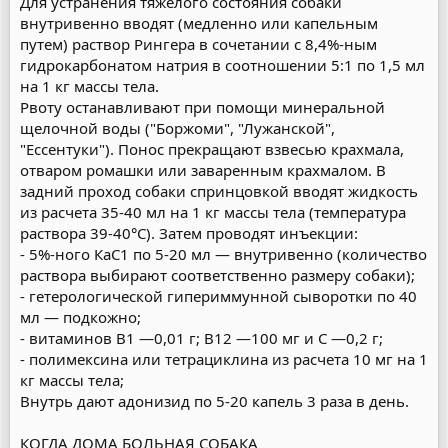
Для устранения тяжелого состояния собаки
внутривенно вводят (медленно или капельным
путем) раствор Рингера в сочетании с 8,4%-ным
гидрокарбонатом натрия в соотношении 5:1 по 1,5 мл
на 1 кг массы тела.
Рвоту останавливают при помощи минеральной
щелочной воды ("Боржоми", "Лужанской",
"Ессентуки"). Понос прекращают взвесью крахмала,
отваром ромашки или заваренным крахмалом. В
задний проход собаки спринцовкой вводят жидкость
из расчета 35-40 мл на 1 кг массы тела (температура
раствора 39-40°С). Затем проводят инъекции:
- 5%-ного КаС1 по 5-20 мл — внутривенно (количество
раствора выбирают соответственно размеру собаки);
- гетерологической гипериммунной сыворотки по 40
мл — подкожно;
- витаминов В1 —0,01 г; В12 —100 мг и С —0,2 г;
- полимексина или тетрациклина из расчета 10 мг на 1
кг массы тела;
Внутрь дают адонизид по 5-20 капель 3 раза в день.
КОГДА ДОМА БОЛЬНАЯ СОБАКА