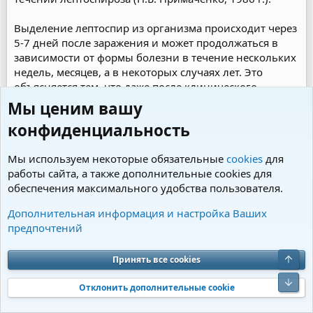
Выделение лептоспир из организма происходит через
5-7 дней после заражения и может продолжаться в
зависимости от формы болезни в течение нескольких
недель, месяцев, а в некоторых случаях лет. Это
объясняется тем, что даже после клинического
(неполного) выздоровления у переболевших
Мы ценим вашу
животных лептоспиры, находящиеся в извитых
конфиденциальность
канальцах почек, недоступны для действия
специфических иммуноглобулинов. Именно этим
Мы используем некоторые обязательные
cookies
для
обусловлено длительное выделение возбудителя с
работы сайта, а также дополнительные cookies для
мочой (Р.Ф. Сосов, 1974 г.; И.А. Бакулов, 1999 г., и др.).
обеспечения максимального удобства пользователя.
Симптомы.
В зависимости от серогруппы
Дополнительная информация и настройка Ваших
возбудителя, степени его вирулентности, величины
предпочтений
заразительной дозы, а также состояния
специфического иммунитета и резистентности
Верх
Принять все cookies
организма лептоспироз у собак может протекать в
различных формах: острой, подострой, хронической и
Низ
Отклонить дополнительные cookie
латентной (бессимптомной). Основными критериями
тяжести болезни являются степень выраженности