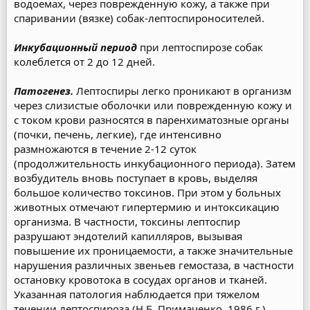
водоемах, через поврежденную кожу, а также при
спаривании (вязке) собак-лептоспироносителей.
Инкубационный период
при лептоспирозе собак
колеблется от 2 до 12 дней.
Патогенез.
Лептоспиры легко проникают в организм
через слизистые оболочки или поврежденную кожу и
с током крови разносятся в паренхиматозные органы
(почки, печень, легкие), где интенсивно
размножаются в течение 2-12 суток
(продолжительность инкубационного периода). Затем
возбудитель вновь поступает в кровь, выделяя
большое количество токсинов. При этом у больных
животных отмечают гипертермию и интоксикацию
организма. В частности, токсины лептоспир
разрушают эндотелий капилляров, вызывая
повышение их проницаемости, а также значительные
нарушения различных звеньев гемостаза, в частности
остановку кровотока в сосудах органов и тканей.
Указанная патология наблюдается при тяжелом
течении лептоспироза (Н.Б. Примаченко, 1986 г.).