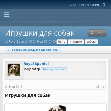
Вход
Регистрация
Игрушки для собак
Поиск
А
Д
Т
Royal Spaniel
24 Ноя 2015
быть
игрушки
собаки
в
а
е
т
т
г
Советы по уходу и содержанию
о
а
и
р
н
т
а
Royal Spaniel
е
ч
м
а
Модератор
Команда форума
ы
л
а
24 Ноя 2015
#1
Игрушки для собак