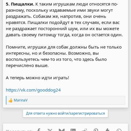
5. Пищалки.
К таким игрушкам люди относятся по-
разному, поскольку издаваемые ими звуки могут
раздражать. Собакам же, напротив, они очень
нравятся. Пищалки подойдут в тех случаях, если вас
не раздражает посторонний шум, или их вы можете
давать своему питомцу тогда, когда он остается один.
Помните, игрушки для собак должны быть не только
интересны, но и безопасны. Возможно, вы
воспользуетесь чем-то из того, что здесь было
перечислено выше.
А теперь можно идти играть!
https://vk.com/gooddog24
MarinaV
Р
е
а
Для ответа нужно войти/зарегистрироваться
к
ц
и
и
Facebook
X
Bluesky
LinkedIn
Reddit
Pinterest
Tumblr
Wha