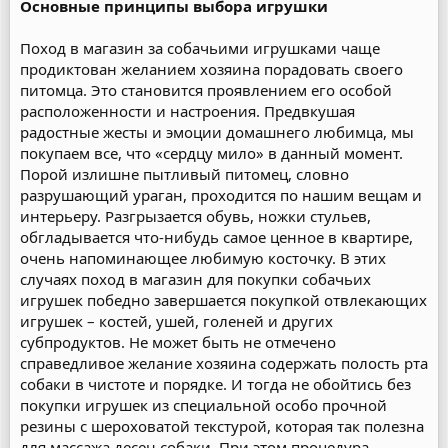
Основные принципы выбора игрушки
Поход в магазин за собачьими игрушками чаще
продиктован желанием хозяина порадовать своего
питомца. Это становится проявлением его особой
расположенности и настроения. Предвкушая
радостные жесты и эмоции домашнего любимца, мы
покупаем все, что «сердцу мило» в данный момент.
Порой излишне пытливый питомец, словно
разрушающий ураган, проходится по нашим вещам и
интерьеру. Разгрызается обувь, ножки стульев,
обгладывается что-нибудь самое ценное в квартире,
очень напоминающее любимую косточку. В этих
случаях поход в магазин для покупки собачьих
игрушек победно завершается покупкой отвлекающих
игрушек – костей, ушей, голеней и других
субпродуктов. Не может быть не отмечено
справедливое желание хозяина содержать полость рта
собаки в чистоте и порядке. И тогда не обойтись без
покупки игрушек из специальной особо прочной
резины с шероховатой текстурой, которая так полезна
для массажа десен собаки. При этом процедура