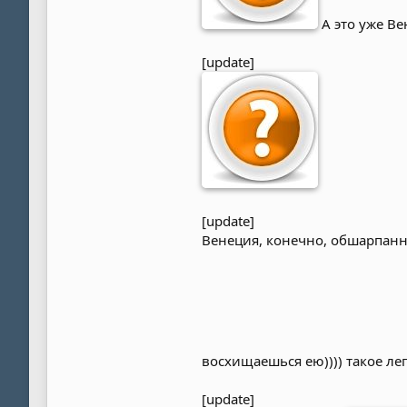
А это уже В
[update]
[update]
Венеция, конечно, обшарпанна
восхищаешься ею)))) такое ле
[update]