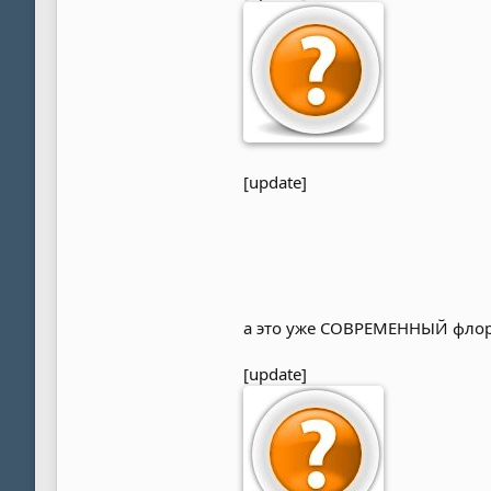
[update]
а это уже СОВРЕМЕННЫЙ фло
[update]