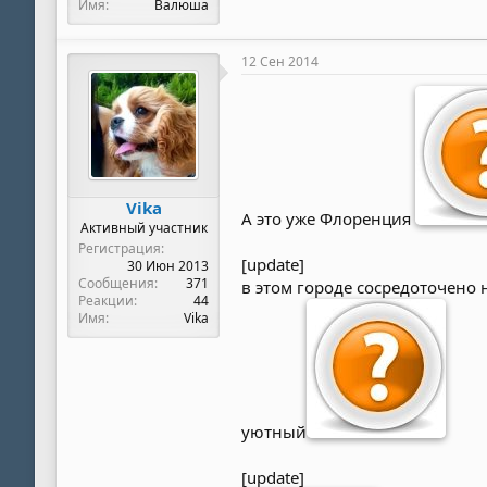
Имя
Валюша
12 Сен 2014
Vika
А это уже Флоренция
Активный участник
Регистрация
[update]
30 Июн 2013
Сообщения
371
в этом городе сосредоточено
Реакции
44
Имя
Vika
уютный
[update]