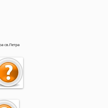
а св.Петра