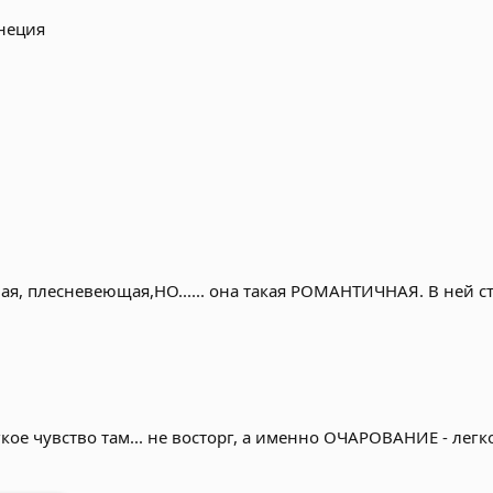
енеция
я, плесневеющая,НО...... она такая РОМАНТИЧНАЯ. В ней с
гкое чувство там... не восторг, а именно ОЧАРОВАНИЕ - легк