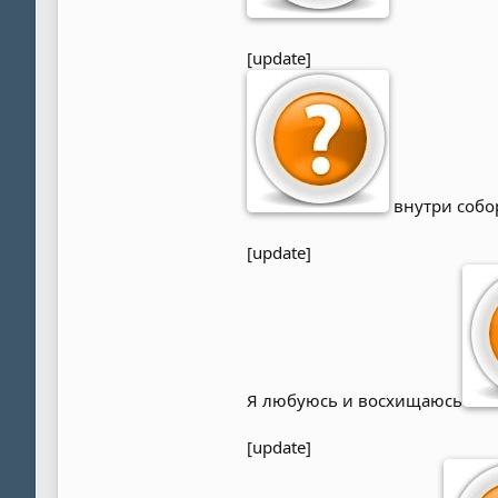
[update]
внутри собор
[update]
Я любуюсь и восхищаюсь
[update]