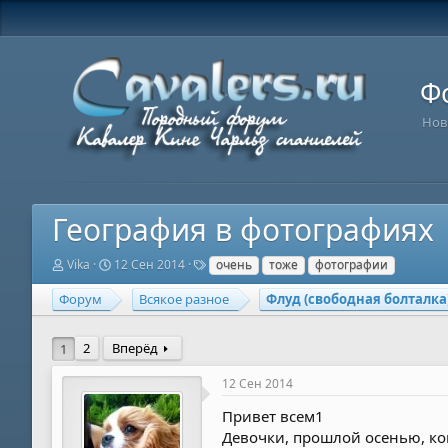
Ф
Нов
География в фотографиях
А
Д
Т
Vika
12 Сен 2014
очень
тоже
фотографии
в
а
е
т
т
г
Форум
Всякое разное
Флуд (свободная болталка
о
а
и
р
н
т
а
2
Вперёд
1
е
ч
м
а
12 Сен 2014
ы
л
а
Привет всем1
Девочки, прошлой осенью, ког