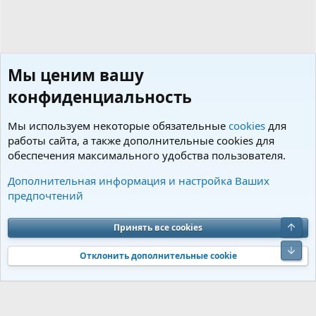
Мы ценим вашу
конфиденциальность
Мы используем некоторые обязательные
cookies
для
работы сайта, а также дополнительные cookies для
обеспечения максимального удобства пользователя.
Советы по уходу и содержанию
Дополнительная информация и настройка Ваших
предпочтений
Cookies
Charm by DCom
Russian (RU)
Обратная связь
Условия и правила
Верх
Принять все cookies
Политика конфиденциальности
Помощь
R
S
Низ
S
Отклонить дополнительные cookie
®
Community platform by XenForo
© 2010-2026 XenForo Ltd.
Перевод от
®
Jumuro
|
Media embeds via s9e/MediaSites