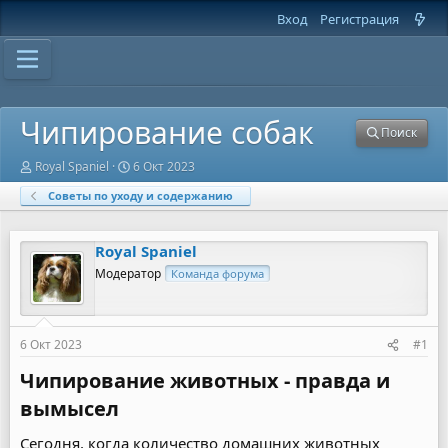
Вход
Регистрация
Чипирование собак
Поиск
А
Д
Royal Spaniel
6 Окт 2023
в
а
Советы по уходу и содержанию
т
т
о
а
р
н
т
а
Royal Spaniel
е
ч
Модератор
Команда форума
м
а
ы
л
а
6 Окт 2023
#1
Чипирование животных - правда и
вымысел​
Сегодня, когда количество домашних животных