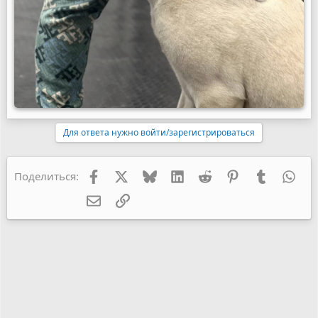
Для ответа нужно войти/зарегистрироваться
Facebook
X
Bluesky
LinkedIn
Reddit
Pinterest
Tumblr
Wha
Поделиться:
Электронная почта
Ссылка