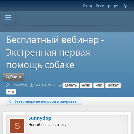
Вход
Регистрация
Бесплатный вебинар -
Экстренная первая
помощь собаке
Поиск
А
Д
Т
Sunnydog
14 Сен 2017
делать
если
или
может
в
а
е
что
т
т
г
о
а
и
Ветеринарные вопросы и здоровье
р
н
т
а
е
ч
Sunnydog
м
а
ы
л
S
Новый пользователь
а