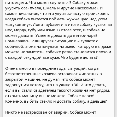
питомцами. Что может случиться? Собаку может
укусить оса (пчела, шмель и другие насекомые). И
самое печальное, что эти укусы зачастую происходят,
когда собака пытается поймать жужжащую над ухом
«штуковину». Ловит зубами и в итоге собаку кусают за
нос, морду, губу или язык. В итоге отек, и собака не
может дышать. Успеете доехать до ветеринара?
Сомневаюсь. Или другая ситуация: вы гуляете с
собачкой, а она наткнулась на змею, которую вы даже
можете не заметить, собачке резко становится плохо и
с каждой секундой все хуже. Что будете делать?
Очень много в последние годы ситуаций, когда
безответственные хозяева оставляют животных в
закрытой машине, не думая, что собака может
задохнуться потому, что на улице +30. И что делать,
если вы стали свидетелем такого? Хозяина нет рядом,
открыть машину вы не можете. Собаке плохо!
Конечно, выбить стекло и достать собаку, а дальше?
Никто не застрахован от аварий. Собака может