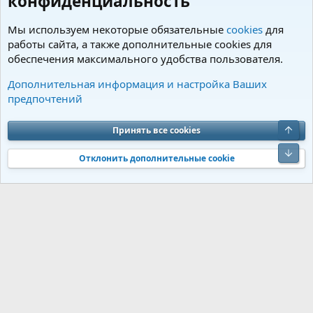
конфиденциальность
Мы используем некоторые обязательные
cookies
для
работы сайта, а также дополнительные cookies для
обеспечения максимального удобства пользователя.
Ветеринарные вопросы и здоровье
Дополнительная информация и настройка Ваших
предпочтений
Cookies
Charm by DCom
Russian (RU)
Обратная связь
Условия и правила
Верх
Принять все cookies
Политика конфиденциальности
Помощь
R
S
Низ
S
Отклонить дополнительные cookie
®
Community platform by XenForo
© 2010-2026 XenForo Ltd.
Перевод от
®
Jumuro
|
Media embeds via s9e/MediaSites