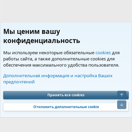
Мы ценим вашу
конфиденциальность
Мы используем некоторые обязательные
cookies
для
работы сайта, а также дополнительные cookies для
обеспечения максимального удобства пользователя.
Странички питомников
Дополнительная информация и настройка Ваших
предпочтений
Cookies
Charm by DCom
Russian (RU)
Обратная связь
Условия и правила
Верх
Принять все cookies
Политика конфиденциальности
Помощь
R
S
Низ
S
Отклонить дополнительные cookie
®
Community platform by XenForo
© 2010-2026 XenForo Ltd.
Перевод от
®
Jumuro
|
Media embeds via s9e/MediaSites