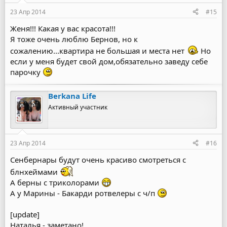
23 Апр 2014
#15
Женя!!! Какая у вас красота!!!
Я тоже очень люблю Бернов, но к
сожалению...квартира не большая и места нет
Но
если у меня будет свой дом,обязательно заведу себе
парочку
Berkana Life
Активный участник
23 Апр 2014
#16
Сенбернары будут очень красиво смотреться с
блнхеймами
А берны с триколорами
А у Марины - Бакарди ротвелеры с ч/п
[update]
Наталья - заметано!