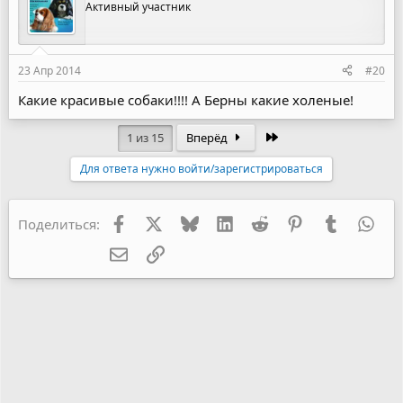
Активный участник
23 Апр 2014
#20
Какие красивые собаки!!!! А Берны какие холеные!
Последняя
1 из 15
Вперёд
Для ответа нужно войти/зарегистрироваться
Facebook
X
Bluesky
LinkedIn
Reddit
Pinterest
Tumblr
Wha
Поделиться:
Электронная почта
Ссылка