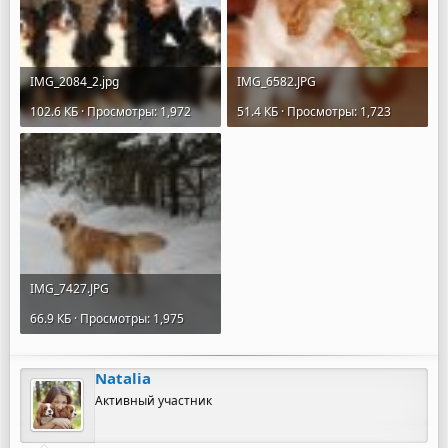
IMG_2084_2.jpg
IMG_6582.JPG
102.6 КБ · Просмотры: 1,972
51.4 КБ · Просмотры: 1,723
IMG_7427.JPG
66.9 КБ · Просмотры: 1,975
Natalia
Активный участник