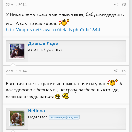
22 Апр 2014
#8
У Ника очень красивые мамы-папы, бабушки-дедушки
и .... А сам-то как хорош
http://ingrus.net/cavalier/details.php?id=1844
Дивная Леди
Активный участник
22 Апр 2014
#9
Евгения, очень красивые триколорчики у вас
А
как здорово с бернами , не сразу разберешь кто где,
если не вглядываться
Hellena
Модератор
Команда форума