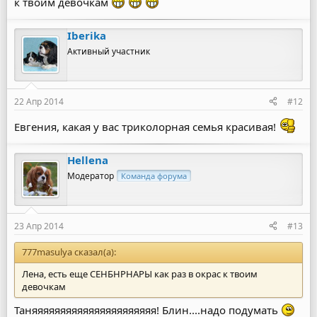
к твоим девочкам
Iberika
Активный участник
22 Апр 2014
#12
Евгения, какая у вас триколорная семья красивая!
Hellena
Модератор
Команда форума
23 Апр 2014
#13
777masulya сказал(а):
Лена, есть еще СЕНБНРНАРЫ как раз в окрас к твоим
девочкам
Таняяяяяяяяяяяяяяяяяяяяяя! Блин....надо подумать