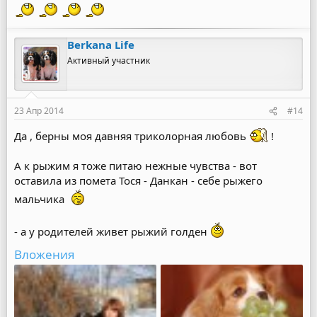
Berkana Life
Активный участник
23 Апр 2014
#14
Да , берны моя давняя триколорная любовь
!
А к рыжим я тоже питаю нежные чувства - вот
оставила из помета Тося - Данкан - себе рыжего
мальчика
- а у родителей живет рыжий голден
Вложения