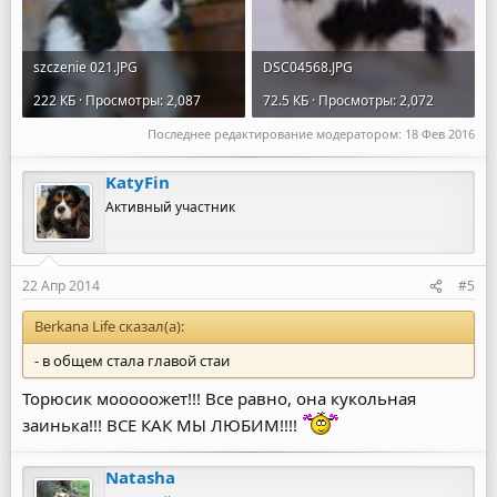
szczenie 021.JPG
DSC04568.JPG
222 КБ · Просмотры: 2,087
72.5 КБ · Просмотры: 2,072
Последнее редактирование модератором:
18 Фев 2016
KatyFin
Активный участник
22 Апр 2014
#5
Berkana Life сказал(а):
- в общем стала главой стаи
Торюсик мооооожет!!! Все равно, она кукольная
заинька!!! ВСЕ КАК МЫ ЛЮБИМ!!!!
Natasha