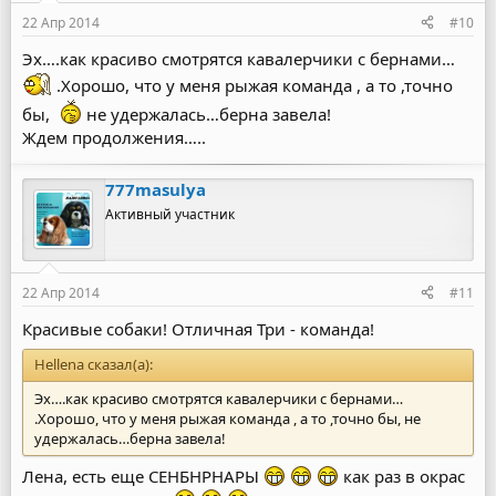
22 Апр 2014
#10
Эх….как красиво смотрятся кавалерчики с бернами…
.Хорошо, что у меня рыжая команда , а то ,точно
бы,
не удержалась…берна завела!
Ждем продолжения…..
777masulya
Активный участник
22 Апр 2014
#11
Красивые собаки! Отличная Три - команда!
Hellena сказал(а):
Эх….как красиво смотрятся кавалерчики с бернами…
.Хорошо, что у меня рыжая команда , а то ,точно бы, не
удержалась…берна завела!
Лена, есть еще СЕНБНРНАРЫ
как раз в окрас