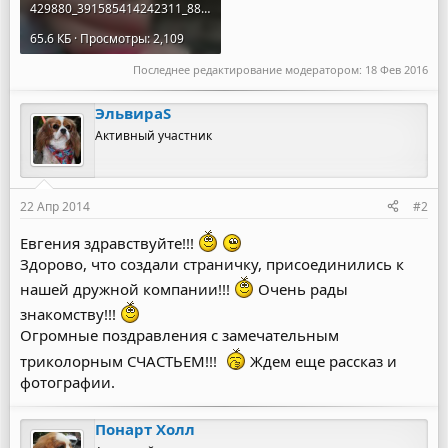
429880_391585414242311_882921817_n.jpg
65.6 КБ · Просмотры: 2,109
Последнее редактирование модератором:
18 Фев 2016
ЭльвираS
Активный участник
22 Апр 2014
#2
Евгения здравствуйте!!!
Здорово, что создали страничку, присоединились к
нашей дружной компании!!!
Очень рады
знакомству!!!
Огромные поздравления с замечательным
триколорным СЧАСТЬЕМ!!!
Ждем еще рассказ и
фотографии.
Понарт Холл