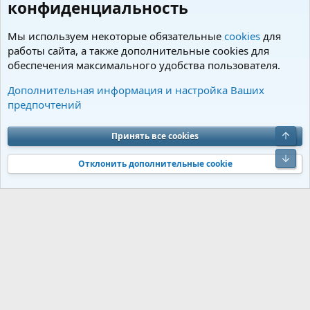
конфиденциальность
Мы используем некоторые обязательные
cookies
для
работы сайта, а также дополнительные cookies для
обеспечения максимального удобства пользователя.
Странички питомников
Дополнительная информация и настройка Ваших
предпочтений
Cookies
Charm by DCom
Russian (RU)
Обратная связь
Условия и правила
Верх
Принять все cookies
Политика конфиденциальности
Помощь
R
S
Низ
S
Отклонить дополнительные cookie
®
Community platform by XenForo
© 2010-2026 XenForo Ltd.
Перевод от
®
Jumuro
|
Media embeds via s9e/MediaSites