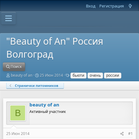
Вход
Регистрация
"Beauty of An" Россия
Волгоград
Поиск
А
Д
Т
beauty of an
25 Июн 2014
бьюти
очень
россии
в
а
е
т
т
г
Странички питомников
о
а
и
р
н
т
а
beauty of an
е
ч
м
а
B
Активный участник
ы
л
а
25 Июн 2014
#1