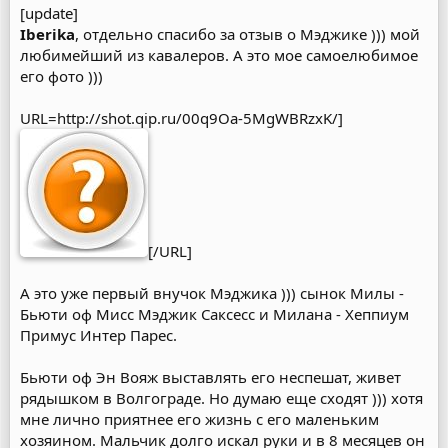
[update]
Iberika
, отдельно спасибо за отзыв о Мэджике ))) мой
любимейший из кавалеров. А это мое самоелюбимое
его фото )))
URL=http://shot.qip.ru/00q9Oa-5MgWBRzxK/]
[/URL]
А это уже первый внучок Мэджика ))) сынок Милы -
Бьюти оф Мисс Мэджик Саксесс и Милана - Хеппиум
Примус Интер Парес.
Бьюти оф Эн Вояж выставлять его неспешат, живет
рядышком в Волгограде. Но думаю еще сходят ))) хотя
мне лично приятнее его жизнь с его маленьким
хозяином. Мальчик долго искал руки и в 8 месяцев он