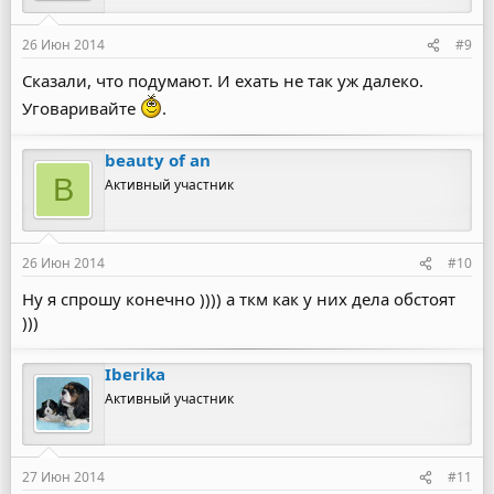
26 Июн 2014
#9
Сказали, что подумают. И ехать не так уж далеко.
Уговаривайте
.
beauty of an
B
Активный участник
26 Июн 2014
#10
Ну я спрошу конечно )))) а ткм как у них дела обстоят
)))
Iberika
Активный участник
27 Июн 2014
#11