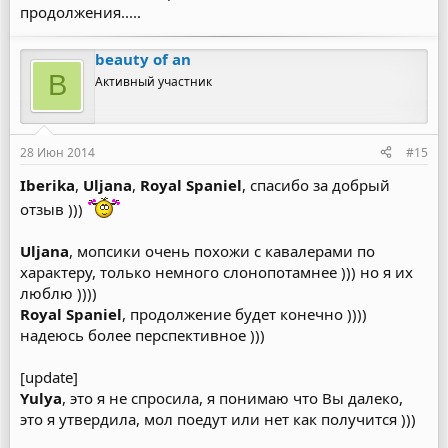
продолжения.....
beauty of an
B
Активный участник
28 Июн 2014
#15
Iberika
,
Uljana
,
Royal Spaniel
, спасибо за добрый
отзыв )))
Uljana
, мопсики очень похожи с кавалерами по
характеру, только немного слонопотамнее ))) но я их
люблю ))))
Royal Spaniel
, продолжение будет конечно ))))
надеюсь более перспективное )))
[update]
Yulya
, это я не спросила, я понимаю что Вы далеко,
это я утвердила, мол поедут или нет как получится )))