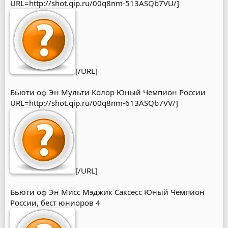
URL=http://shot.qip.ru/00q8nm-513ASQb7VU/]
[/URL]
Бьюти оф Эн Мульти Колор Юный Чемпион России
URL=http://shot.qip.ru/00q8nm-613ASQb7VV/]
[/URL]
Бьюти оф Эн Мисс Мэджик Саксесс Юный Чемпион
России, бест юниоров 4